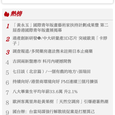
熱榜
1
「黃永玉」國際青年版畫藝術家扶持計劃成果豐 第二
屆香港國際青年版畫展揭幕
2
港產創新研發❶/中大研量產3D芯片 突破歐美「卡脖
子」
3
調查報道/多間藥房違法售未註冊日本止痛藥
4
古洞兩新盤應市 料月內硬撼開售
5
七日談（北京篇）/一個有戲的地方\張瑞田
6
持續向好/港營商環境向好 PMI連續三個月擴張
7
八大畢業生平均年薪33.6萬 升2.1%
8
歐洲客萬里奔赴黃果樹 「天然空調房」引爆避暑熱潮
9
國台辦：台當局謀強行解散統促黨是打壓異己