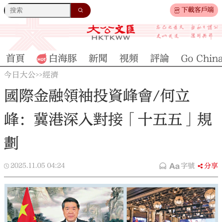
下載客戶端
首頁
白海豚
新聞
視頻
評論
Go Chin
今日大公
經濟
>>
國際金融領袖投資峰會/何立
峰：冀港深入對接「十五五」規
劃
2025.11.05
04:24
字號
分享