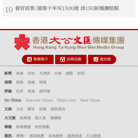
10
看好前景/國泰十年斥1500億 添150新機擴航點
集團簡介
品牌活動
報史館
新聞
香港
內地
大灣區
台海
國際
財經
視頻
熱點
直播
精選
評論
社評
來論
港評論
Go China
Discover China
China Live
Real China
文娛
文化
體育
娛樂
港飲港色
大文號
政務號
個人號
機構號
專題
新聞專題
特別策劃
資訊
專欄+
資訊推薦
各地動態
港澳速遞
大文健康