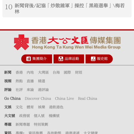
10
新聞背後/記協「炒散雜軍」操控「黑箱選舉」\梅若
林
集團簡介
品牌活動
報史館
新聞
香港
內地
大灣區
台海
國際
財經
視頻
熱點
直播
精選
評論
社評
來論
港評論
Go China
Discover China
China Live
Real China
文娛
文化
體育
娛樂
港飲港色
大文號
政務號
個人號
機構號
專題
新聞專題
特別策劃
資訊
專欄+
資訊推薦
各地動態
港澳速遞
大文健康