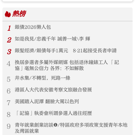
熱榜
1
銀債2026懶人包
2
如是我見/忠義千年 誠善一城\李 輝
3
銀髮經濟/銀債每手1萬元 8‧21起接受長者申請
4
換屆參選者多屬外媒網媒 包括退休鐘錶工人 「記
協」毫無公信力 各界：不如解散
5
井水集/不轉型，死路一條
6
港區人大代表安徽考察文旅融合發展
7
美國踏入泥潭 翻臉大罵以色列
8
「記協」執委會所謂參選人過往經歷
9
青年就業創業訪談❶/特區政府多項政策支援青年本地
及灣區就業