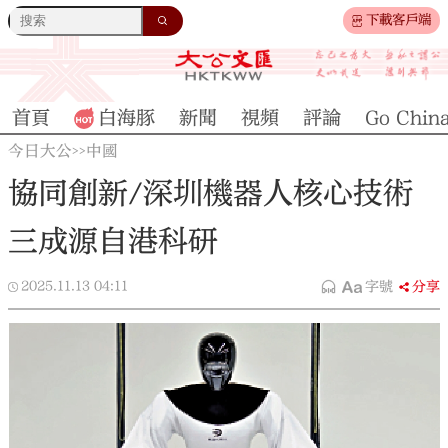
下載客戶端
首頁
白海豚
新聞
視頻
評論
Go Chin
今日大公
中國
>>
協同創新/深圳機器人核心技術
三成源自港科研
2025.11.13
04:11
字號
分享