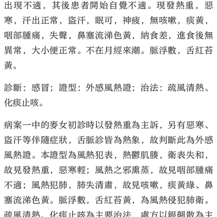
出現不適，其後患者開始自覺不適。現發熱重，惡
寒，汗出正常，盜汗，眠可，神疲，無咳嗽，痰黃，
咽部腫痛，失聲，鼻塞流涕色黃，納食差，進食後無
異常，大小便正常。不在月經來潮。脈浮數，舌紅苔
大公文匯
黃。
診斷：感冒；證型：外感風熱證；治法：疏風清熱、
化痰止咳。
病案一中的麥女初診時以發熱重為主訴，另有惡寒、
盜汗等伴隨症狀，舌脈診皆為熱象，故判斷此為外感
風熱證。本證型為風熱犯表，熱鬱肌腠，衛表失和，
故見發熱重，惡寒輕；風熱之邪熏蒸，故見咽部腫痛
不適；風熱犯肺，肺失清肅，故見咳嗽，痰黃綠、鼻
塞流涕色黃。脈浮數，舌紅苔黃，為風熱侵犯肺衛。
疏風清熱、化痰止咳為主要治法，處方以銀翹散為主