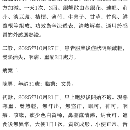
方加減。一天1次，3服。銀翹散由金銀花、連翹、荊
芥、淡豆豉、桔梗、薄荷、牛蒡子、甘草、竹葉、鮮
葦根等組成。功效為辛涼透表，清熱解毒。適用於感
冒的外感風熱證。
二診，2025年10月27日。患者服藥後症狀明顯減輕，
發熱消失，咽痛，重配3日處方。
病案二
陳男，年齡31歲；職業：文員。
初診，2025年10月21日。早上跑步後開始不適。現惡
寒重，發熱輕，無汗出，無盜汗，眠可，神可，咽
癢，咳嗽，痰少色白質稀，鼻塞流清涕，納食可，進
食後無異常，大便1日1次，質軟成形，小便正常。舌