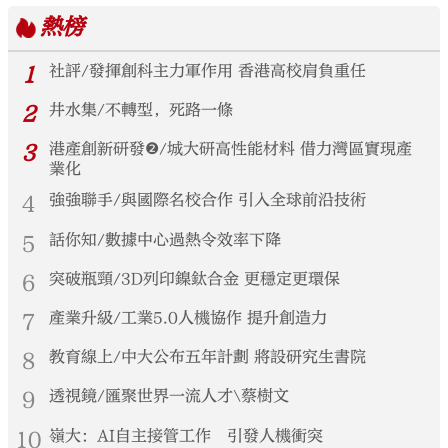
熱榜
1
社評/發揮創科主力軍作用 香港高校肩負重任
2
井水集/不轉型，死路一條
3
港產創新研發❷/城大研高性能材料 借力灣區實現產
業化
4
強強聯手/與國際名校合作 引入全球前沿技術
5
話你知/數據中心過熱令效率下降
6
突破瓶頸/3D列印鎳鈦合金 更穩定更環保
7
產業升級/工業5.0人機協作 提升創造力
8
教育線上/中大公布五年計劃 將設研究生書院
9
透視鏡/匯聚世界一流人才\蔡樹文
10
嶺大：AI自主接管工作 引發人機衝突