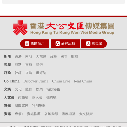
集團簡介
品牌活動
報史館
新聞
香港
內地
大灣區
台海
國際
財經
視頻
熱點
直播
精選
評論
社評
來論
港評論
Go China
Discover China
China Live
Real China
文娛
文化
體育
娛樂
港飲港色
大文號
政務號
個人號
機構號
專題
新聞專題
特別策劃
資訊
專欄+
資訊推薦
各地動態
港澳速遞
大文健康