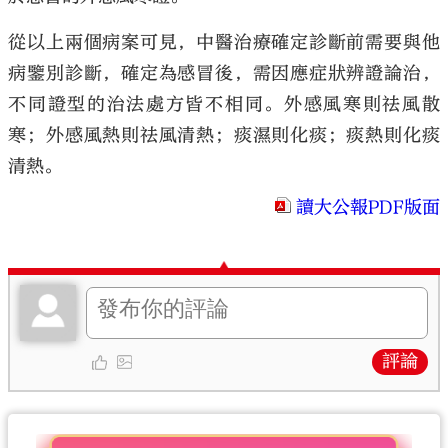
從以上兩個病案可見，中醫治療確定診斷前需要與他
病鑒別診斷，確定為感冒後，需因應症狀辨證論治，
不同證型的治法處方皆不相同。外感風寒則祛風散
寒；外感風熱則祛風清熱；痰濕則化痰；痰熱則化痰
清熱。
讀大公報PDF版面
評論