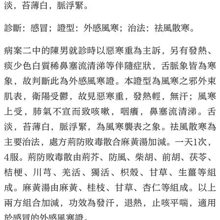
淡，苔薄白，脈浮緊。
診斷：感冒；證型：外感風寒；治法：祛風散寒。
病案二中的陳男就診時以惡寒重為主訴，另有發熱、
痰少色白質稀鼻塞流清涕等伴隨症狀，舌脈象皆為寒
象，故判斷此為外感風寒證。本證型為風寒之邪外束
肌表，衛陽受鬱，故見惡寒重，發熱輕，無汗；風寒
上受，肺氣不宣而致咳嗽，咽癢，鼻塞流清涕。舌
淡，苔薄白，脈浮緊，為風寒襲表之象。祛風散寒為
主要治法，處方荊防敗毒散合麻黃湯加減。一天1次，
4服。荊防敗毒散由荊芥、防風、柴胡、前胡、茯苓、
桔梗、川芎、羌活、獨活、枳殼、甘草、生薑等組
成。麻黃湯由麻黃、桂枝、甘草、杏仁等組成。以上
兩方組合加減，功效為發汗，退熱，止咳平喘，適用
於感冒的外感風寒證。