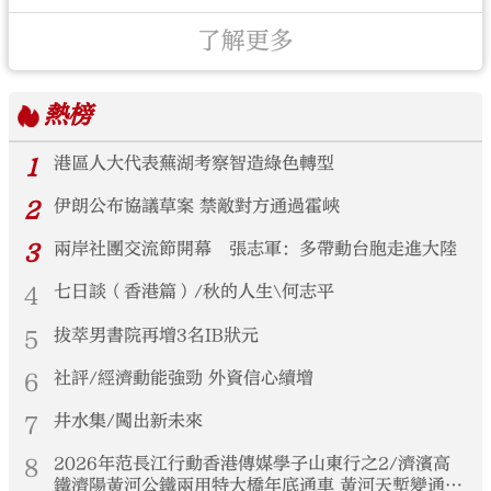
了解更多
熱榜
1
港區人大代表蕪湖考察智造綠色轉型
2
伊朗公布協議草案 禁敵對方通過霍峽
3
兩岸社團交流節開幕 張志軍：多帶動台胞走進大陸
4
七日談（香港篇）/秋的人生\何志平
5
拔萃男書院再增3名IB狀元
6
社評/經濟動能強勁 外資信心續增
7
井水集/闖出新未來
8
2026年范長江行動香港傳媒學子山東行之2/濟濱高
鐵濟陽黃河公鐵兩用特大橋年底通車 黃河天塹變通途