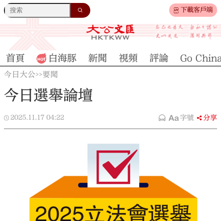
下載客戶端
首頁
白海豚
新聞
視頻
評論
Go Chin
今日大公
要聞
>>
今日選舉論壇
2025.11.17
04:22
字號
分享