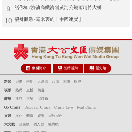
港生見證大國基建實力
9
話你知/濟濱高鐵濟陽黃河公鐵兩用特大橋
10
親身體驗/毫米裏的「中國速度」
集團簡介
品牌活動
報史館
新聞
香港
內地
大灣區
台海
國際
財經
視頻
熱點
直播
精選
評論
社評
來論
港評論
Go China
Discover China
China Live
Real China
文娛
文化
體育
娛樂
港飲港色
大文號
政務號
個人號
機構號