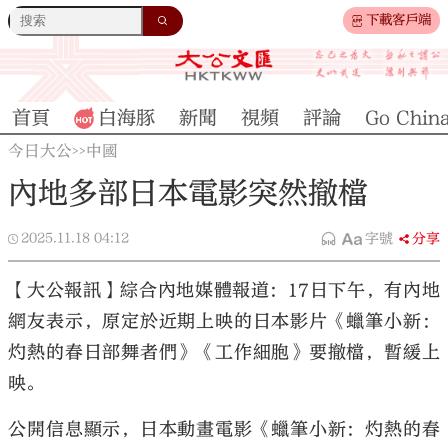
下載客戶端
首頁
白海豚
新聞
視頻
評論
Go Chin
今日大公
中國
>>
內地多部日本電影突然撤檔
2025.11.18
04:12
字號
分享
【大公報訊】綜合內地媒體報道：17日下午，有內地
網友表示，原定於近期上映的日本影片《蠟筆小新：
灼熱的春日部舞者們》《工作細胞》要撤檔，暫緩上
映。
公開信息顯示，日本動畫電影《蠟筆小新：灼熱的春