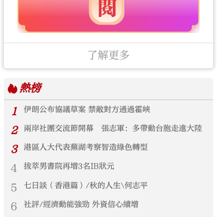
了解更多
熱榜
1
伊朗公布協議草案 禁敵對方通過霍峽
2
兩岸社團交流節開幕 張志軍：多帶動台胞走進大陸
3
港區人大代表蕪湖考察智造綠色轉型
4
拔萃男書院再增3名IB狀元
5
七日談（香港篇）/秋的人生\何志平
6
社評/經濟動能強勁 外資信心續增