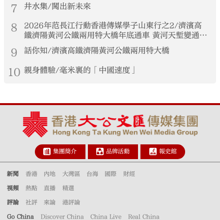
7
井水集/闖出新未來
8
2026年范長江行動香港傳媒學子山東行之2/濟濱高
鐵濟陽黃河公鐵兩用特大橋年底通車 黃河天塹變通途
港生見證大國基建實力
9
話你知/濟濱高鐵濟陽黃河公鐵兩用特大橋
10
親身體驗/毫米裏的「中國速度」
集團簡介
品牌活動
報史館
新聞
香港
內地
大灣區
台海
國際
財經
視頻
熱點
直播
精選
評論
社評
來論
港評論
Go China
Discover China
China Live
Real China