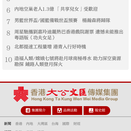
6
內地空巢老人1.3億 「共享兒女」受歡迎
7
男籃世界盃/國籃備戰世盃預賽 楊瀚森將歸隊
8
周星馳攜劉嘉玲迪麗熱巴香港戲院謝票 遺憾未能推出
粵語版《功夫女足》
9
北都提速工程量增 港青入行好時機
10
造福人類/嫦娥七號將赴月球南極尋水 助力深空資源
勘探 鋪路人類登月探火
集團簡介
品牌活動
報史館
新聞
香港
內地
大灣區
台海
國際
財經