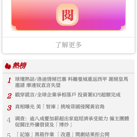
了解更多
熱榜
1
球壇熱話/洛迪情傾巴塞 料離曼城重返西甲 謝絕皇馬
邀請 摩連奴直言失望
2
戳穿謊言/全球企業爭相落戶 投資署KPI超額完成
3
真相曝光 美「智庫」挑唆菲國侵闖黃岩島
4
調查：逾八成憂加薪超出家庭經濟承受能力 僱主團體
促關注外傭借貸及「博炒」
5
「記協」黑箱作業 「改選」鬧劇結果拒公開