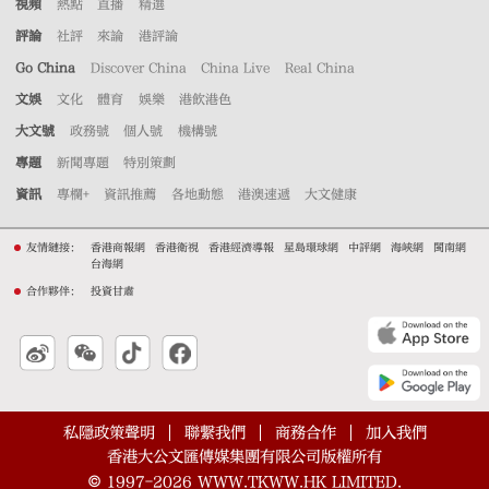
視頻
熱點
直播
精選
評論
社評
來論
港評論
Go China
Discover China
China Live
Real China
文娛
文化
體育
娛樂
港飲港色
大文號
政務號
個人號
機構號
專題
新聞專題
特別策劃
資訊
專欄+
資訊推薦
各地動態
港澳速遞
大文健康
友情鏈接：
香港商報網
香港衛視
香港經濟導報
星島環球網
中評網
海峽網
閩南網
台海網
合作夥伴：
投資甘肅
私隱政策聲明
聯繫我們
商務合作
加入我們
香港大公文匯傳媒集團有限公司版權所有
©
1997-2026
WWW.TKWW.HK LIMITED.