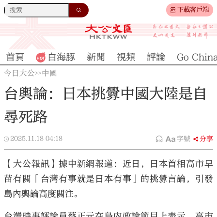
下載客戶端
首頁
白海豚
新聞
視頻
評論
Go Chin
今日大公
中國
>>
台輿論：日本挑釁中國大陸是自
尋死路
2025.11.18
04:18
字號
分享
【大公報訊】據中新網報道：近日，日本首相高市早
苗有關「台灣有事就是日本有事」的挑釁言論，引發
島內輿論高度關注。
台灣時事評論員蔡正元在島內政論節目上表示，高市