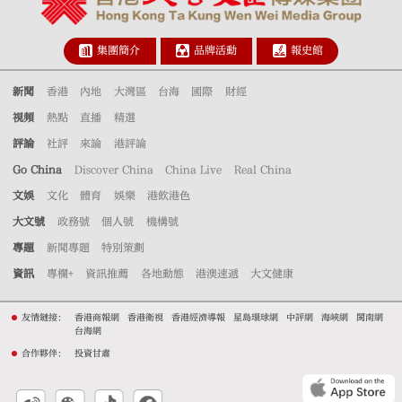
集團簡介
品牌活動
報史館
新聞
香港
內地
大灣區
台海
國際
財經
視頻
熱點
直播
精選
評論
社評
來論
港評論
Go China
Discover China
China Live
Real China
文娛
文化
體育
娛樂
港飲港色
大文號
政務號
個人號
機構號
專題
新聞專題
特別策劃
資訊
專欄+
資訊推薦
各地動態
港澳速遞
大文健康
友情鏈接：
香港商報網
香港衛視
香港經濟導報
星島環球網
中評網
海峽網
閩南網
台海網
合作夥伴：
投資甘肅