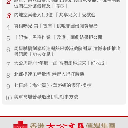
2
調查：逾八成憂加薪超出家庭經濟承受能力 僱主團體
促關注外傭借貸及「博炒」
3
內地空巢老人1.3億 「共享兒女」受歡迎
4
真相曝光 美「智庫」挑唆菲國侵闖黃岩島
5
「記協」黑箱作業 「改選」鬧劇結果拒公開
6
周星馳攜劉嘉玲迪麗熱巴香港戲院謝票 遺憾未能推出
粵語版《功夫女足》
7
大公周評/十年磨一劍 香港創科迎來「好收成」
8
北都提速工程量增 港青入行好時機
9
七日談（海外篇）/華盛頓的假牙\吳捷
10
美軍高層苦尋退出伊朗戰事方法