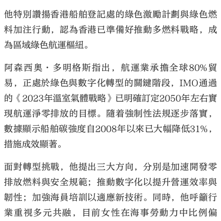
他特別讚揚香港船舶登記處的綠色激勵計劃與綠色燃
料加注行動，認為香港已準備好推動多燃料戰略，成
為區域綠色航運樞紐。
大公文匯
阿森西奧·多明格斯指出，航運業承擔全球80%貿
易，正處於綠色與數字化轉型的關鍵階段，IMO通過
的《2023年溫室氣體戰略》已明確訂定2050年左右實
現航運淨零排放的目標。隨着強制性法規逐步落實，
數據顯示船舶碳強度自2008年以來已大幅降低31%，
措施成效顯著。
面對轉型挑戰，他提出三大方向，分別是加速開發零
排放燃料與安全規範；推動數字化以提升營運效率與
韌性；加強海員培訓以適應新技術。同時，他呼籲行
業重視多元共融，目前女性在海事勞動力中比例偏