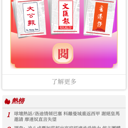
了解更多
熱榜
1
球壇熱話/洛迪情傾巴塞 料離曼城重返西甲 謝絕皇馬
邀請 摩連奴直言失望