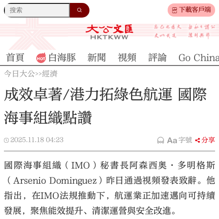
下載客戶端
首頁
白海豚
新聞
視頻
評論
Go Chin
今日大公
經濟
>>
成效卓著/港力拓綠色航運 國際
海事組織點讚
2025.11.18
04:23
字號
分享
國際海事組織（IMO）秘書長阿森西奧·多明格斯
（Arsenio Dominguez）昨日通過視頻發表致辭。他
指出，在IMO法規推動下，航運業正加速邁向可持續
發展，聚焦能效提升、清潔運營與安全改進。