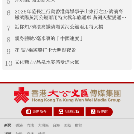
5
6
2026年范長江行動香港傳媒學子山東行之2/濟濱高
鐵濟陽黃河公鐵兩用特大橋年底通車 黃河天塹變通途
港生見證大國基建實力
7
話你知/濟濱高鐵濟陽黃河公鐵兩用特大橋
8
親身體驗/毫米裏的「中國速度」
9
花 絮/乘遊船打卡大明湖夜景
10
文化魅力/品泉水宴感受煙火氣
集團簡介
品牌活動
報史館
新聞
香港
內地
大灣區
台海
國際
財經
視頻
熱點
直播
精選