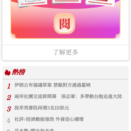
了解更多
熱榜
1
伊朗公布協議草案 禁敵對方通過霍峽
2
兩岸社團交流節開幕 張志軍：多帶動台胞走進大陸
3
拔萃男書院再增3名IB狀元
4
社評/經濟動能強勁 外資信心續增
井水集/闖出新未來