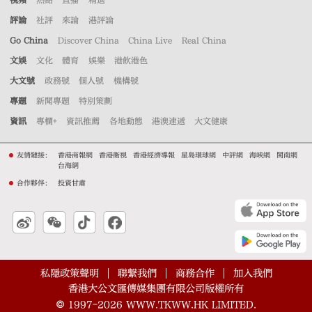
評論
社評
來論
港評論
Go China
Discover China
China Live
Real China
文娛
文化
體育
娛樂
港飲港色
大文號
政務號
個人號
機構號
專題
新聞專題
特別策劃
資訊
專欄+
資訊推薦
各地動態
港澳速遞
大文健康
友情鏈接：
香港商報網
香港衛視
香港經濟導報
星島環球網
中評網
海峽網
閩南網
台海網
合作夥伴：
投資甘肅
私隱政策聲明
聯繫我們
商務合作
加入我們
香港大公文匯傳媒集團有限公司版權所有
©
1997-2026
WWW.TKWW.HK LIMITED.