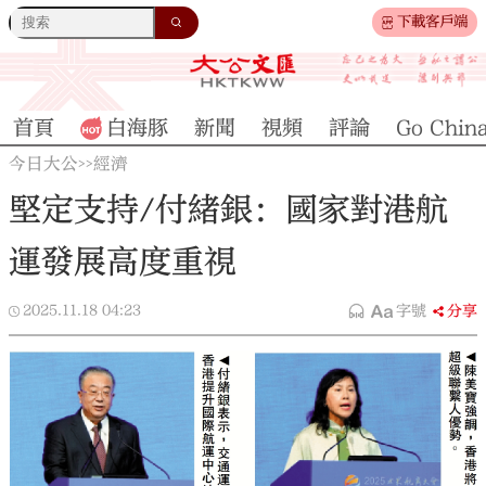
下載客戶端
首頁
白海豚
新聞
視頻
評論
Go Chin
今日大公
經濟
>>
堅定支持/付緒銀：國家對港航
運發展高度重視
2025.11.18
04:23
字號
分享