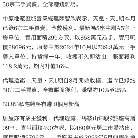
50宗二手買賣，全部賺錢離場。
中原地產區域營業經理陳智欣表示，天璽·天1期本月
已錄6宗二手買賣，全數獲利。最新為5座中層A5室一
房單位，實用面積299方呎，以858萬元易手，實用呎
大公文匯
價28696元，原業主於2024年10月以739.8萬元一手
購入單位，持貨滿一年，收樓不久即沽出，賬面獲利
118.2萬元，期內升值16%。
代理透露，天璽·天1期自8月開始收樓，迄今已錄約
50宗二手買賣，全數賬面獲利，賺幅約10%至25%。
63.8%私宅轉手有賺 8個月新高
居屋亦有業主獲利，代理透露，馬鞍山錦駿苑E座高層
09室，實用面積490方呎，以480萬元居二市場沽出，
實用呎價9796元，一手原業主於2023年5月向房委會