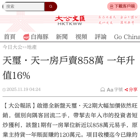
下載客戶端
首頁
白海豚
新聞
視頻
評論
Go Chin
今日大公
地產
>>
天璽·天一房戶賣858萬 一年升
值16%
2025.11.19
04:24
字號
分享
【大公報訊】啟德全新盤天璽·天2期大幅加價依然旺
銷，個別向隅客回流二手，帶挈去年入市的投資者短
炒獲利，該盤1期有一房單位新近以858萬元易手，原
業主持貨一年賬面賺約120萬元。項目收樓迄今已錄約