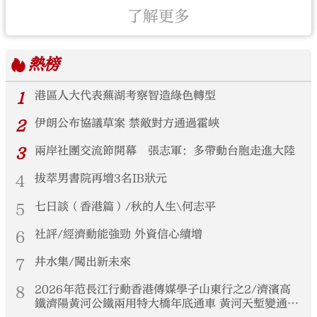
了解更多
熱榜
1
港區人大代表蕪湖考察智造綠色轉型
2
伊朗公布協議草案 禁敵對方通過霍峽
3
兩岸社團交流節開幕 張志軍：多帶動台胞走進大陸
4
拔萃男書院再增3名IB狀元
5
七日談（香港篇）/秋的人生\何志平
6
社評/經濟動能強勁 外資信心續增
7
井水集/闖出新未來
8
2026年范長江行動香港傳媒學子山東行之2/濟濱高
鐵濟陽黃河公鐵兩用特大橋年底通車 黃河天塹變通途