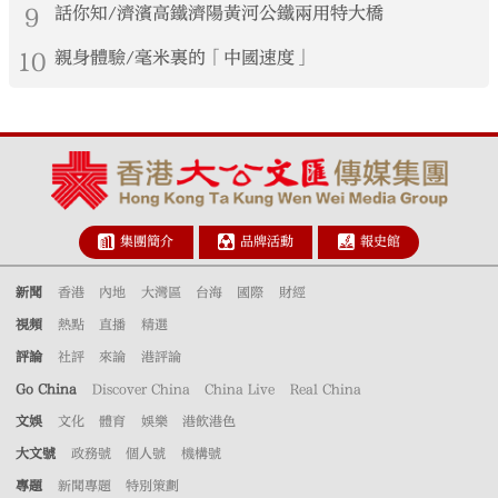
港生見證大國基建實力
9
話你知/濟濱高鐵濟陽黃河公鐵兩用特大橋
10
親身體驗/毫米裏的「中國速度」
集團簡介
品牌活動
報史館
新聞
香港
內地
大灣區
台海
國際
財經
視頻
熱點
直播
精選
評論
社評
來論
港評論
Go China
Discover China
China Live
Real China
文娛
文化
體育
娛樂
港飲港色
大文號
政務號
個人號
機構號
專題
新聞專題
特別策劃