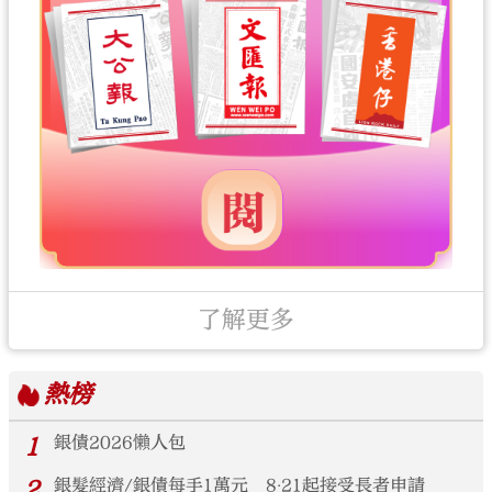
了解更多
熱榜
1
銀債2026懶人包
2
銀髮經濟/銀債每手1萬元 8‧21起接受長者申請