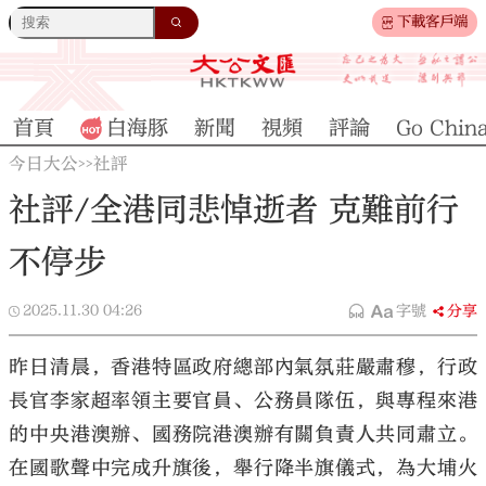
下載客戶端
首頁
白海豚
新聞
視頻
評論
Go Chin
今日大公
社評
>>
社評/全港同悲悼逝者 克難前行
不停步
2025.11.30
04:26
字號
分享
昨日清晨，香港特區政府總部內氣氛莊嚴肅穆，行政
長官李家超率領主要官員、公務員隊伍，與專程來港
的中央港澳辦、國務院港澳辦有關負責人共同肅立。
在國歌聲中完成升旗後，舉行降半旗儀式，為大埔火