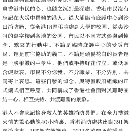
萬香港市民的心，也隨之沉到最深處。香港市民沒有
忘記在火災中罹難的港人。從大埔臨時庇護中心到沙
田消防局，從全港18區弔唁處到大學的校園，從尖沙
咀的寫字樓到各地的公園，市民以不同方式參與到悼
念、默哀的行動中。不論是臨時庇護中心的受災市
民，還是前往協助的義工，不論是頭髮花白的長者還
是一臉稚嫩的中學生，他們或手持鮮花佇立，或低頭
含淚默哀，市民不分你我、不分職業、不分界別，共
同寄上哀思。這些自發的悼念，與特區政府組織的正
式儀式相互呼應，共同構成了香港社會面對災難時團
結一心、相互扶持、共渡難關的景象。
港人不會忘記捨身救人的英雄消防員們。在全力撲滅
火情的驚心動魄40小時裏，香港消防處共出動391架