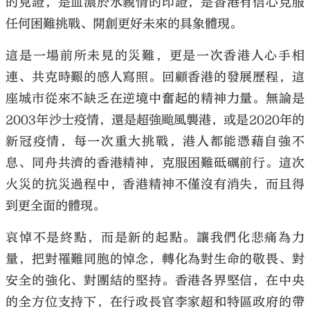
的見證，是血濃於水親情的印證，是香港有信心克服
任何困難挑戰、開創更好未來的具象體現。
這是一場前所未見的災難，更是一次香港人心手相
連、共克時艱的感人寫照。回顧香港的發展歷程，這
座城市從來不缺乏在逆境中奮起的精神力量。無論是
2003年沙士疫情，還是超強颱風襲港，或是2020年的
新冠疫情，每一次重大挑戰，港人都能憑藉自強不
息、同舟共濟的香港精神，克服困難砥礪前行。這次
火災的抗災過程中，香港精神不僅沒有消失，而且得
到更全面的體現。
哀悼不是終點，而是新的起點。讓我們化悲痛為力
量，把對罹難同胞的悼念，轉化為對生命的敬畏、對
安全的強化、對團結的堅持。香港各界堅信，在中央
的全方位支持下，在行政長官李家超和特區政府的帶