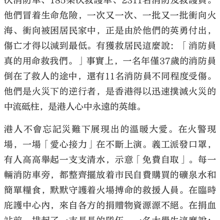
次消防車、185架次救護車、2311名消防及救護員。
他們冒着生命危險，一次又一次、一批又一批衝向火
海、衝向被困居民家中，正是由於他們的英勇付出，
傷亡才得以減到最低。有獲救居民這麼說：「消防員
真的用命救我們。」事實上，一名年僅37歲的消防員
倒在了救人的途中，還有11名消防員不同程度受傷。
他們是火災下的逆行者，是香港得以迅速撲滅火災的
中流砥柱，是港人心中永遠的英雄。
港人不會忘記災難下展現出的溫暖大愛。在火警現
場，一場「愛心接力」在不斷上演。義工派發口罩，
有人高高舉起一支支清水，示意「免費自取」。每一
輛消防車旁，都整齊擺放着市民自費購買的礦泉水和
簡單糧食，默默守護着火場搏命的救援人員。在臨時
庇護中心內，來自各方的捐贈物資源源不絕。在捐血