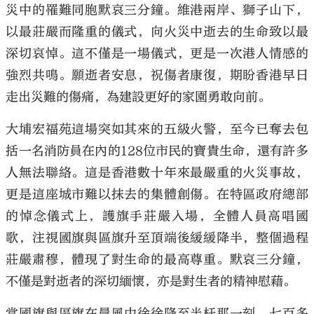
災中的罹難同胞默哀三分鐘。維港兩岸、獅子山下，
以最莊嚴而隆重的儀式，向火災中逝去的生命致以最
深切哀悼。這不僅是一場儀式，更是一次港人情感的
強烈共鳴。願逝者安息，祝傷者康復，期盼香港早日
大公文匯
走出災難的傷痛，為建設更好的家園勇敢向前。
大埔宏福苑這場突如其來的五級火警，至今已奪去包
括一名消防員在內的128位市民的寶貴生命，還有許多
人無法聯絡。這是香港數十年來最嚴重的火災事故，
更是這座城市難以抹去的集體創傷。在特區政府總部
的悼念儀式上，護旗手莊嚴入場，全體人員高唱國
歌，注視國旗與區旗升至頂端後緩緩降半，整個過程
莊嚴肅穆，體現了對生命的最高尊重。默哀三分鐘，
不僅是對逝者的深切緬懷，亦是對生者的精神慰藉。
當國旗與區旗在晨風中徐徐降至半杆那一刻，七百多