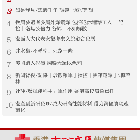
3
如是我見/忠義千年 誠善一城\李 輝
4
換屆參選者多屬外媒網媒 包括退休鐘錶工人 「記
協」毫無公信力 各界：不如解散
5
港區人大代表安徽考察文旅融合發展
6
井水集/不轉型，死路一條
7
美國踏入泥潭 翻臉大罵以色列
8
新聞背後/記協「炒散雜軍」操控「黑箱選舉」\梅若
林
9
社評/發揮創科主力軍作用 香港高校肩負重任
10
港產創新研發❷/城大研高性能材料 借力灣區實現產
業化