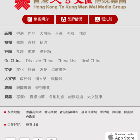
集團簡介
品牌活動
報史館
新聞
香港
內地
大灣區
台海
國際
財經
視頻
熱點
直播
精選
評論
社評
來論
港評論
Go China
Discover China
China Live
Real China
文娛
文化
體育
娛樂
港飲港色
大文號
政務號
個人號
機構號
專題
新聞專題
特別策劃
資訊
專欄+
資訊推薦
各地動態
港澳速遞
大文健康
友情鏈接：
香港商報網
香港衛視
香港經濟導報
星島環球網
中評網
海峽網
閩南網
台海網
合作夥伴：
投資甘肅