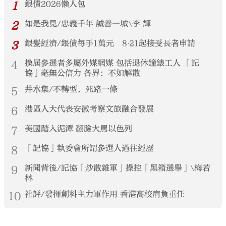
1
銀債2026懶人包
2
如是我見/忠義千年 誠善一城\李 輝
3
銀髮經濟/銀債每手1萬元 8‧21起接受長者申請
4
換屆參選者多屬外媒網媒 包括退休鐘錶工人 「記
協」毫無公信力 各界：不如解散
5
井水集/不轉型，死路一條
6
港區人大代表安徽考察文旅融合發展
7
美國踏入泥潭 翻臉大罵以色列
8
「記協」執委會所謂參選人過往經歷
9
新聞背後/記協「炒散雜軍」操控「黑箱選舉」\梅若
林
10
社評/發揮創科主力軍作用 香港高校肩負重任