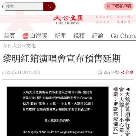
下載客戶端
首頁
白海豚
新聞
視頻
評論
Go Chin
今日大公
文化
>>
黎明紅館演唱會宣布預售延期
2025.11.30
05:03
字號
分享