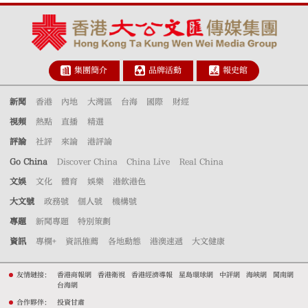
集團簡介
品牌活動
報史館
新聞
香港
內地
大灣區
台海
國際
財經
視頻
熱點
直播
精選
評論
社評
來論
港評論
Go China
Discover China
China Live
Real China
文娛
文化
體育
娛樂
港飲港色
大文號
政務號
個人號
機構號
專題
新聞專題
特別策劃
資訊
專欄+
資訊推薦
各地動態
港澳速遞
大文健康
友情鏈接：
香港商報網
香港衛視
香港經濟導報
星島環球網
中評網
海峽網
閩南網
台海網
合作夥伴：
投資甘肅