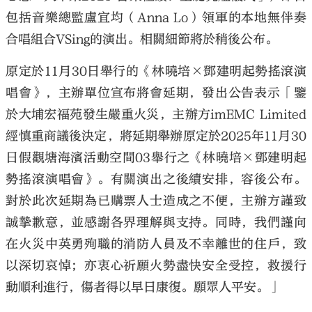
包括音樂總監盧宜均（Anna Lo）領軍的本地無伴奏
合唱組合VSing的演出。相關細節將於稍後公布。
原定於11月30日舉行的《林曉培×鄧建明起勢搖滾演
唱會》，主辦單位宣布將會延期，發出公告表示「鑒
於大埔宏福苑發生嚴重火災，主辦方imEMC Limited
經慎重商議後決定，將延期舉辦原定於2025年11月30
日假觀塘海濱活動空間03舉行之《林曉培×鄧建明起
勢搖滾演唱會》。有關演出之後續安排，容後公布。
對於此次延期為已購票人士造成之不便，主辦方謹致
誠摯歉意，並感謝各界理解與支持。同時，我們謹向
在火災中英勇殉職的消防人員及不幸離世的住戶，致
以深切哀悼；亦衷心祈願火勢盡快安全受控，救援行
動順利進行，傷者得以早日康復。願眾人平安。」