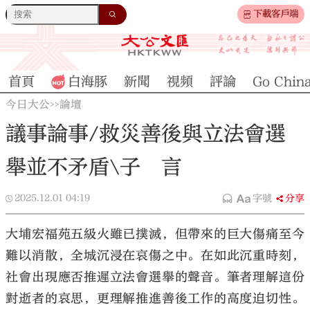
下載客戶端
首頁
白海豚
新聞
視頻
評論
Go Chin
今日大公
論壇
>>
議事論事/救災善後與立法會選
舉並不矛盾\子 言
2025.12.01
04:19
字號
分享
大埔宏福苑五級火雖已撲滅，但帶來的巨大傷痛至今
難以消散，全城沉浸在哀傷之中。在如此沉重時刻，
社會出現應否推遲立法會選舉的聲音。筆者理解這份
對逝者的哀思，更理解推進善後工作的高度迫切性。