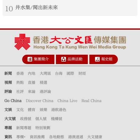
10
井水集/闖出新未來
集團簡介
品牌活動
報史館
新聞
香港
內地
大灣區
台海
國際
財經
視頻
熱點
直播
精選
評論
社評
來論
港評論
Go China
Discover China
China Live
Real China
文娛
文化
體育
娛樂
港飲港色
大文號
政務號
個人號
機構號
專題
新聞專題
特別策劃
資訊
專欄+
資訊推薦
各地動態
港澳速遞
大文健康