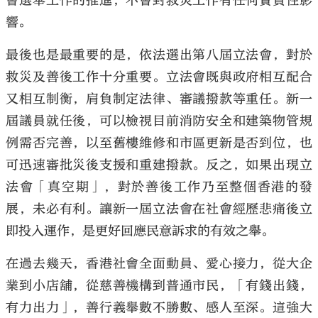
會選舉工作的推進，不會對救災工作有任何實質性影
響。
最後也是最重要的是，依法選出第八屆立法會，對於
救災及善後工作十分重要。立法會既與政府相互配合
又相互制衡，肩負制定法律、審議撥款等重任。新一
屆議員就任後，可以檢視目前消防安全和建築物管規
例需否完善，以至舊樓維修和市區更新是否到位，也
可迅速審批災後支援和重建撥款。反之，如果出現立
法會「真空期」，對於善後工作乃至整個香港的發
展，未必有利。讓新一屆立法會在社會經歷悲痛後立
即投入運作，是更好回應民意訴求的有效之舉。
在過去幾天，香港社會全面動員、愛心接力，從大企
業到小店舖，從慈善機構到普通市民，「有錢出錢，
有力出力」，善行義舉數不勝數、感人至深。這強大