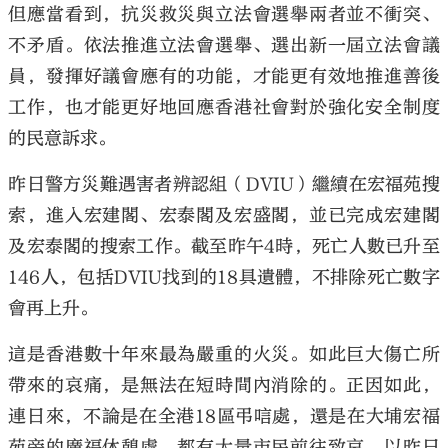
但應當看到，抗災救災與立法會選舉兩者並不衝突、
不矛盾。依法推進立法會選舉、選出新一屆立法會議
員，發揮好議會應有的功能，才能更有效地推進善後
工作，也才能更好地回應香港社會對於強化安全制度
大公文匯
的民意訴求。
昨日警方災難遇害者辨認組（DVIU）繼續在宏福苑搜
索，進入宏建閣、宏泰閣及宏盛閣，並已完成宏建閣
及宏泰閣的搜索工作。截至昨午4時，死亡人數已升至
146人，包括DVIU找到的18具遺體，不排除死亡數字
會再上升。
這是香港數十年來最為嚴重的火災。如此巨大傷亡所
帶來的哀痛，是無法在短時間內消除的。正因如此，
連日來，不論是在全港18區弔唁處，還是在大埔宏福
苑旁的廣福休憩處，都有大量市民前往致哀。以昨日