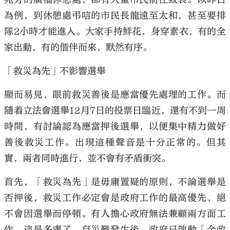
為例，到休憩處弔唁的市民長龍遠至太和，甚至要排
隊2小時才能進入。大家手持鮮花，身穿素衣，有的全
家出動，有的偕伴而來，默然有序。
「救災為先」不影響選舉
顯而易見，眼前救災善後是應當優先處理的工作。而
隨着立法會選舉12月7日的投票日臨近，還有不到一周
時間，有討論認為應當押後選舉，以便集中精力做好
善後救災工作。出現這種聲音是十分正常的。但其
實，兩者同時進行，並不會有矛盾衝突。
首先，「救災為先」是毋庸置疑的原則，不論選舉是
否押後，救災工作必定會是政府工作的最高優先，絕
不會因選舉而停頓。有人擔心政府無法兼顧兩方面工
作，這是多慮了。自災難發生後，政府已啟動「全政