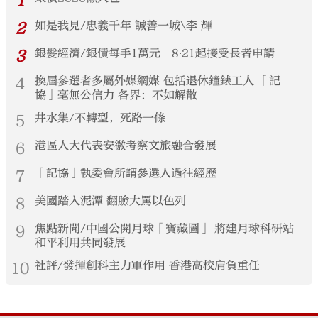
1
2
如是我見/忠義千年 誠善一城\李 輝
3
銀髮經濟/銀債每手1萬元 8‧21起接受長者申請
4
換屆參選者多屬外媒網媒 包括退休鐘錶工人 「記
協」毫無公信力 各界：不如解散
5
井水集/不轉型，死路一條
6
港區人大代表安徽考察文旅融合發展
7
「記協」執委會所謂參選人過往經歷
8
美國踏入泥潭 翻臉大罵以色列
9
焦點新聞/中國公開月球「寶藏圖」 將建月球科研站
和平利用共同發展
10
社評/發揮創科主力軍作用 香港高校肩負重任