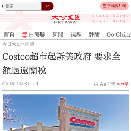
下載客戶端
首頁
白海豚
新聞
視頻
評論
Go Chin
今日大公
國際
>>
Costco超市起訴美政府 要求全
額退還關稅
2025.12.03
04:14
字號
分享