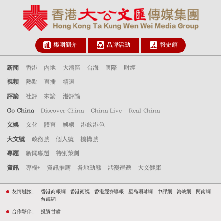
集團簡介
品牌活動
報史館
新聞
香港
內地
大灣區
台海
國際
財經
視頻
熱點
直播
精選
評論
社評
來論
港評論
Go China
Discover China
China Live
Real China
文娛
文化
體育
娛樂
港飲港色
大文號
政務號
個人號
機構號
專題
新聞專題
特別策劃
資訊
專欄+
資訊推薦
各地動態
港澳速遞
大文健康
友情鏈接：
香港商報網
香港衛視
香港經濟導報
星島環球網
中評網
海峽網
閩南網
台海網
合作夥伴：
投資甘肅