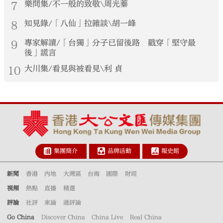
7
樂問集/不一般的致敬\周光蓁
8
知見錄/「八仙」拉雜談\胡一峰
9
專家解讀/「台獨」分子已留後路 戳穿「堅守最
後」謊言
10
大川集/看見與被看見\利 貞
集團簡介
品牌活動
報史館
新聞
香港
內地
大灣區
台海
國際
財經
視頻
熱點
直播
精選
評論
社評
來論
港評論
Go China
Discover China
China Live
Real China