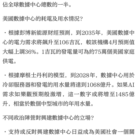
佔全球數據中心總數的一半。
美國數據中心的耗電及用水情況？
•根據彭博新能源財經預測，到2035年，美國數據中
心的電力需求將飆升至106吉瓦，較該機構4月預測值
大幅上調36%。1吉瓦的發電量可為約75萬個美國家庭
供電。
•根據摩根士丹利的模型，到2028年，數據中心用於
冷卻服務器和發電的用水量將達到1068億升。如果AI
需求如樂觀預期般激增，這一數字或將增至1485億
升，相當於數個中型城市的年用水量。
不同政治陣營對興建數據中心的立場？
•支持或反對興建數據中心日益成為美國社會一個關