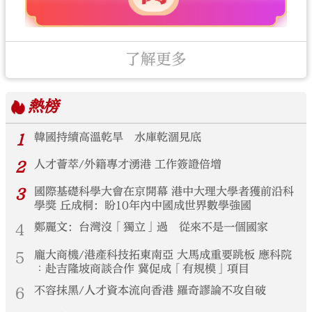
了解更多
熱榜
1
韓國持續高溫乾旱 水庫乾涸見底
2
人才薈萃/外籍專才湧港 工作簽證倍增
3
國際基礎科學大會在京開幕 港中大理大學者獲前沿科
學獎 丘成桐：盼10年內中國成世界數學強國
4
鄭麗文：台灣沒「獨立」過 從來不是一個國家
5
龐大商機/港產科技拓東南亞 大馬成重要跳板 應科院
︰赴吉隆坡商談合作 冀促成「有規模」項目
6
不容抹黑/人才資本流向香港 羅奇謬論不攻自破