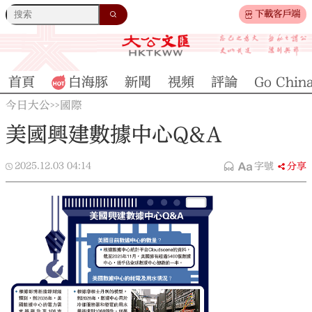
下載客戶端
首頁
白海豚
新聞
視頻
評論
Go Chin
今日大公
國際
>>
美國興建數據中心Q&A
2025.12.03
04:14
字號
分享