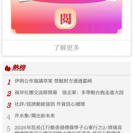
了解更多
熱榜
1
伊朗公布協議草案 禁敵對方通過霍峽
2
兩岸社團交流節開幕 張志軍：多帶動台胞走進大陸
3
社評/經濟動能強勁 外資信心續增
4
井水集/闖出新未來
5
2026年范長江行動香港傳媒學子山東行之2/濟濱高