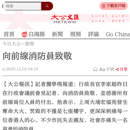
下載客戶端
首頁
白海豚
新聞
視頻
評論
Go Chin
今日大公
要聞
>>
向前線消防員致敬
2025.12.03
04:18
字號
分享
【大公報訊】記者龔學鳴報道：行政長官李家超昨日
在行政會議前會見記者，向消防員致敬，並感謝所有
前線崗位人員的付出。他表示，上周大埔宏福苑發生
奪命大火，焚毀的不僅是七座樓宇，更深深刺痛每一
位香港人的心。不少市民失去親友，社會亦痛失一名
英勇的消防員。