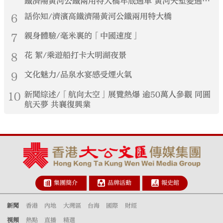
鐵濟陽黃河公鐵兩用特大橋年底通車 黃河天塹變通途
港生見證大國基建實力
6
話你知/濟濱高鐵濟陽黃河公鐵兩用特大橋
7
親身體驗/毫米裏的「中國速度」
8
花 絮/乘遊船打卡大明湖夜景
9
文化魅力/品泉水宴感受煙火氣
10
新聞綜述/「航向太空」展覽熱爆 逾50萬人參觀 同圓
航天夢 共襄復興業
集團簡介
品牌活動
報史館
新聞
香港
內地
大灣區
台海
國際
財經
視頻
熱點
直播
精選