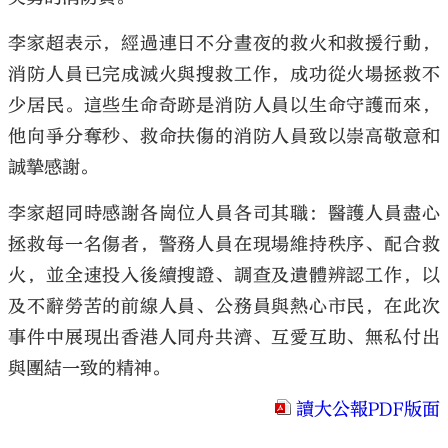
李家超表示，經過連日不分晝夜的救火和救援行動，
消防人員已完成滅火與搜救工作，成功從火場拯救不
少居民。這些生命奇跡是消防人員以生命守護而來，
大公文匯
他向爭分奪秒、救命扶傷的消防人員致以崇高敬意和
誠摯感謝。
李家超同時感謝各崗位人員各司其職：醫護人員盡心
拯救每一名傷者，警務人員在現場維持秩序、配合救
火，並全速投入後續搜證、調查及遺體辨認工作，以
及不辭勞苦的前線人員、公務員與熱心市民，在此次
事件中展現出香港人同舟共濟、互愛互助、無私付出
與團結一致的精神。
讀大公報PDF版面