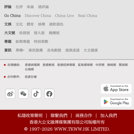
評論
社評
來論
港評論
Go China
Discover China
China Live
Real China
文娛
文化
體育
娛樂
港飲港色
大文號
政務號
個人號
機構號
專題
新聞專題
特別策劃
資訊
專欄+
資訊推薦
各地動態
港澳速遞
大文健康
友情鏈接：
香港商報網
香港衛視
香港經濟導報
星島環球網
中評網
海峽網
閩南網
台海網
合作夥伴：
投資甘肅
私隱政策聲明
聯繫我們
商務合作
加入我們
香港大公文匯傳媒集團有限公司版權所有
©
1997-2026
WWW.TKWW.HK LIMITED.