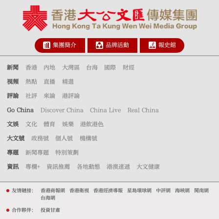
集團簡介
品牌活動
報史館
新聞
香港
內地
大灣區
台海
國際
財經
視頻
熱點
直播
精選
評論
社評
來論
港評論
Go China
Discover China
China Live
Real China
文娛
文化
體育
娛樂
港飲港色
大文號
政務號
個人號
機構號
專題
新聞專題
特別策劃
資訊
專欄+
資訊推薦
各地動態
港澳速遞
大文健康
友情鏈接：
香港商報網
香港衛視
香港經濟導報
星島環球網
中評網
海峽網
閩南網
台海網
合作夥伴：
投資甘肅