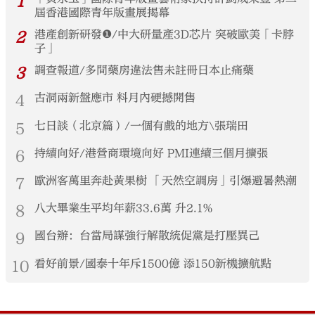
1
屆香港國際青年版畫展揭幕
2
港產創新研發❶/中大研量產3D芯片 突破歐美「卡脖
子」
3
調查報道/多間藥房違法售未註冊日本止痛藥
4
古洞兩新盤應市 料月內硬撼開售
5
七日談（北京篇）/一個有戲的地方\張瑞田
6
持續向好/港營商環境向好 PMI連續三個月擴張
7
歐洲客萬里奔赴黃果樹 「天然空調房」引爆避暑熱潮
8
八大畢業生平均年薪33.6萬 升2.1%
9
國台辦：台當局謀強行解散統促黨是打壓異己
10
看好前景/國泰十年斥1500億 添150新機擴航點