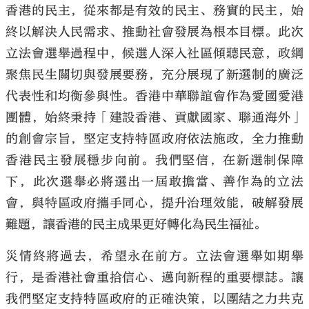
香港的民主，從來都是有效的民主、務實的民主，始
終以解決人民需求、推動社會發展為根本目標。此次
立法會選舉過程中，候選人深入社區傾聽民意，政綱
聚焦民生關切與發展要務，充分展現了新選制的廣泛
代表性和均衡參與性。香港中華聯誼會作為愛國愛港
團體，始終秉持「建設香港、貢獻國家、聯通海外」
的創會宗旨，堅定支持特區政府依法施政，全力推動
香港民主發展穩步向前。我們堅信，在新選制保障
下，此次選舉必將選出一屆敢擔當、善作為的立法
會，與特區政府攜手同心，提升治理效能，破解發展
難題，讓香港的民主成果更好轉化為民生福祉。
災情終將過去，希望永在前方。立法會選舉如期舉
行，是香港社會重拾信心、邁向新程的重要標誌。讓
我們堅定支持特區政府的正確決策，以團結之力共克