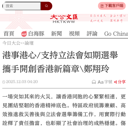
下載客戶端
首頁
白海豚
新聞
視頻
評論
Go Chin
今日大公
論壇
>>
港事港心/支持立法會如期選舉
攜手開創香港新篇章\鄭翔玲
2025.12.03
04:20
字號
分享
一場突如其來的火災，讓香港同胞的心緊緊相連，更
見團結堅韌的香港精神底色。特區政府統籌兼顧、高
效推進救災善後與立法會選舉籌備工作，用實際行動
詮釋了責任擔當，也彰顯了社會治理的成熟穩健。傷