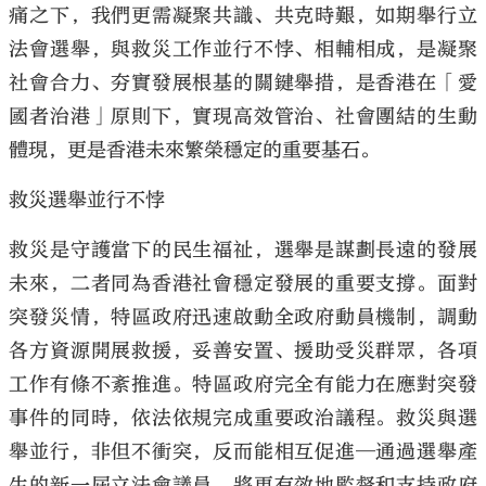
痛之下，我們更需凝聚共識、共克時艱，如期舉行立
法會選舉，與救災工作並行不悖、相輔相成，是凝聚
社會合力、夯實發展根基的關鍵舉措，是香港在「愛
國者治港」原則下，實現高效管治、社會團結的生動
大公文匯
體現，更是香港未來繁榮穩定的重要基石。
救災選舉並行不悖
救災是守護當下的民生福祉，選舉是謀劃長遠的發展
未來，二者同為香港社會穩定發展的重要支撐。面對
突發災情，特區政府迅速啟動全政府動員機制，調動
各方資源開展救援，妥善安置、援助受災群眾，各項
工作有條不紊推進。特區政府完全有能力在應對突發
事件的同時，依法依規完成重要政治議程。救災與選
舉並行，非但不衝突，反而能相互促進─通過選舉產
生的新一屆立法會議員，將更有效地監督和支持政府