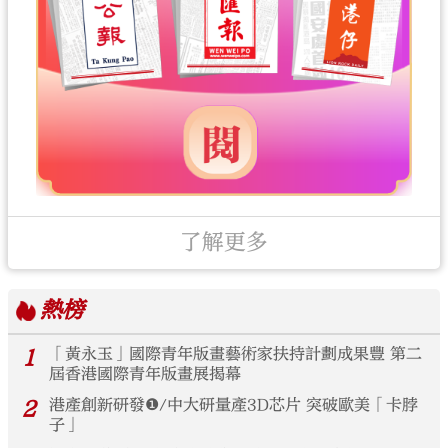
了解更多
熱榜
1
「黃永玉」國際青年版畫藝術家扶持計劃成果豐 第二
屆香港國際青年版畫展揭幕
2
港產創新研發❶/中大研量產3D芯片 突破歐美「卡脖
子」