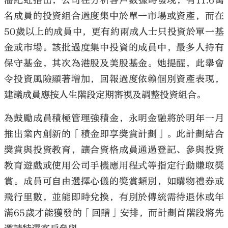
潘紀虹指出，公司在分析客戶數據時發現，有11.6萬
名成員的投資組合過度集中於單一市場或資產，而在
50歲以上的成員中，更有約兩成人士只投資於單一基
金或市場。該批過度集中投資的成員中，最多人持有
保守基金，其次為港股及美股基金。她提醒，此舉會
令投資風險顯著增加，回報過度依賴個別資產表現，
建議成員應按人生階段定期審視及調整投資組合。
為鼓勵成員積極管理強積金，永明金融將於明年一月
推出業內創新的「積金即享獎賞計劃」。此計劃結合
獎賞與投資教育，讓合資格成員通過登記、參與投資
教育遊戲或使用公司手機應用程式等指定行動賺取獎
賞。成員可自由選擇心儀的獎賞類別，如購物禮券或
飛行里數，並能即時兌換，有別於傳統需待退休或年
滿65歲才能獲發的「回贈」安排，而計劃首階段將先