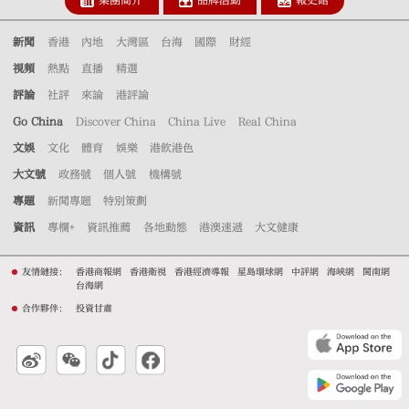
集團簡介
品牌活動
報史館
新聞
香港
內地
大灣區
台海
國際
財經
視頻
熱點
直播
精選
評論
社評
來論
港評論
Go China
Discover China
China Live
Real China
文娛
文化
體育
娛樂
港飲港色
大文號
政務號
個人號
機構號
專題
新聞專題
特別策劃
資訊
專欄+
資訊推薦
各地動態
港澳速遞
大文健康
友情鏈接：
香港商報網
香港衛視
香港經濟導報
星島環球網
中評網
海峽網
閩南網
台海網
合作夥伴：
投資甘肅