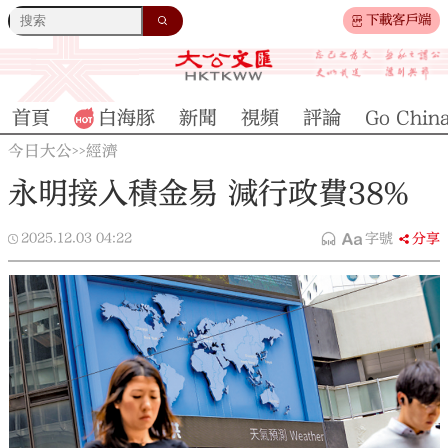
下載客戶端
首頁
白海豚
新聞
視頻
評論
Go Chin
今日大公
經濟
>>
永明接入積金易 減行政費38%
2025.12.03
04:22
字號
分享