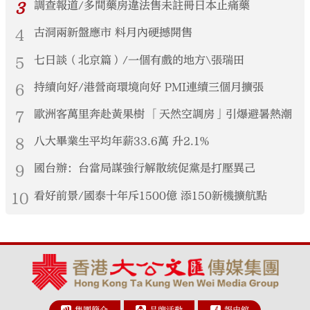
3
調查報道/多間藥房違法售未註冊日本止痛藥
4
古洞兩新盤應市 料月內硬撼開售
5
七日談（北京篇）/一個有戲的地方\張瑞田
6
持續向好/港營商環境向好 PMI連續三個月擴張
7
歐洲客萬里奔赴黃果樹 「天然空調房」引爆避暑熱潮
8
八大畢業生平均年薪33.6萬 升2.1%
9
國台辦：台當局謀強行解散統促黨是打壓異己
10
看好前景/國泰十年斥1500億 添150新機擴航點