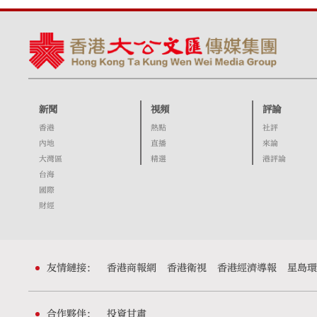
新聞
視頻
評論
香港
熱點
社評
內地
直播
來論
大灣區
精選
港評論
台海
國際
財經
友情鏈接：
香港商報網
香港衛視
香港經濟導報
星島環
合作夥伴：
投資甘肅