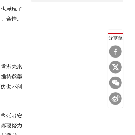
，也展現了
理、合情。
分享至
對香港未來
。維持選舉
這次也不例
這些死者安
會都要努力