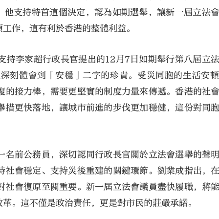
行。他支持特首這個決定，認為如期選舉，讓新一屆立法
項工作，這有利於香港的整體利益。
支持李家超行政長官提出的12月7日如期舉行第八屆立
更深刻體會到「安穩」二字的珍貴。受災同胞的生活安
復的接力棒，需要更堅實的制度力量來傳遞。香港的社
舉措更快落地，讓城市前進的步伐更加穩健，這份對同
一名前公務員，深切認同行政長官關於立法會選舉的聲
持社會穩定、支持災後重建的關鍵環節。劉業成指出，
對社會復原至關重要。新一屆立法會議員盡快履職，將
改革。這不僅是政治責任，更是對市民的莊嚴承諾。