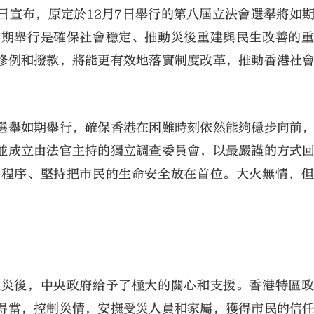
日宣布，原定於12月7日舉行的第八屆立法會選舉將如
如期舉行是確保社會穩定、推動災後重建與民生改善的
修例和撥款，將能更有效地落實制度改革，推動香港社
選舉如期舉行，確保香港在困難時刻依然能夠穩步向前
大公文匯
並成立由法官主持的獨立調查委員會，以最嚴謹的方式
持程序、堅持把市民的生命安全放在首位。大火無情，
火災後，中央政府給予了極大的關心和支援。香港特區
得當，控制災情，安撫受災人員和家屬，獲得市民的信