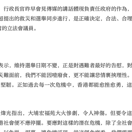
，行政長官昨早會見傳媒的講話體現負責任政府的作為
超提出的救災和選舉同步進行，是正確決定，合法、合
當的立法會議員。
表示，維持選舉日期不變，正是對遇難者最好的告慰，
災難面前，我們不能因噎廢食，更不能讓悲情裹挾理性
與堅韌。正如過去每一次危機中，香港都能愈挫愈勇，
馮煒光指出，大埔宏福苑大火慘劇，令人神傷。但要令
港社會便不應停擺。要應對這樣的潛在危機，除了全社