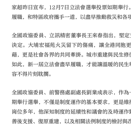
家超昨日宣布，12月7日立法會選舉投票如期舉
履職，和特區政府攜手一道，以盡早推動救災和各
全國政協委員、立訊精密董事長王來春指出，堅定
決定。大埔宏福苑火災留下的傷痛，讓全港同胞
藉，更是社會各界的共同牽掛。城市重建與民生修
如此，新一屆立法會盡早履職，才能讓溫暖的民生
容不得片刻耽擱。
全國政協委員、前警務處副處長劉業成表示，作為
期舉行選舉，不僅是制度運作的基本要求，更是維
崗位多年，他深知制度的延續性和議會的及時運作
善後支援、復原重建，以及相關法例制度的檢討與