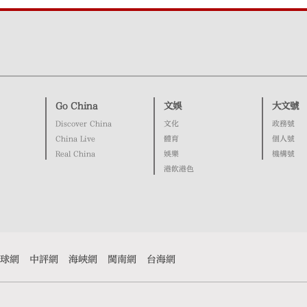
Go China
文娛
大文號
Discover China
文化
政務號
China Live
體育
個人號
Real China
娛樂
機構號
港飲港色
球網
中評網
海峽網
閩南網
台海網