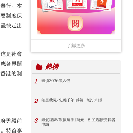
期舉行。本
重要制度保
會盡快走出
了解更多
，這是社會
回應各界關
熱榜
但香港的制
1
銀債2026懶人包
2
如是我見/忠義千年 誠善一城\李 輝
3
銀髮經濟/銀債每手1萬元 8‧21起接受長者
政府勇毅前
申請
任。特首李