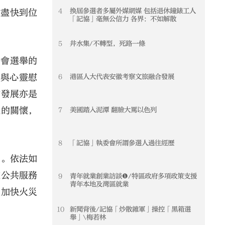
4
換屆參選者多屬外媒網媒 包括退休鐘錶工人
會盡快到位
「記協」毫無公信力 各界：不如解散
5
井水集/不轉型，死路一條
法會選舉的
頓與心靈慰
6
港區人大代表安徽考察文旅融合發展
會發展亦是
胞的關懷，
7
美國踏入泥潭 翻臉大罵以色列
8
「記協」執委會所謂參選人過往經歷
明。依法如
在公共服務
9
青年就業創業訪談❶/特區政府多項政策支援
青年本地及灣區就業
能加快火災
10
新聞背後/記協「炒散雜軍」操控「黑箱選
舉」\梅若林