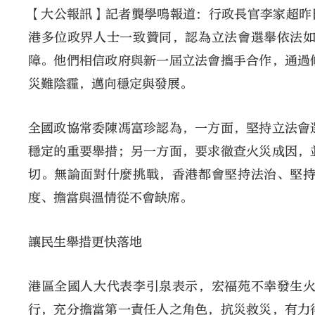
【大公報訊】記者龔學鳴報道：行政長官李家超昨
港多位政界人士一致贊同，認為立法會選舉依法
障。他們相信政府與新一屆立法會攜手合作，通過
災難陰霾，邁向穩定與發展。
全國政協常委陳馮富珍認為，一方面，堅持立法會
穩定的重要舉措；另一方面，要求徹查火災成因，
切。無論面對什麼挑戰，香港都會堅持法治、堅
度、擔當與溫情從不會缺席。
讓民生舉措更快落地
港區全國人大代表李引泉表示，宏福苑不幸發生
行，充分擔當第一責任人之角色，抗災救災，有力