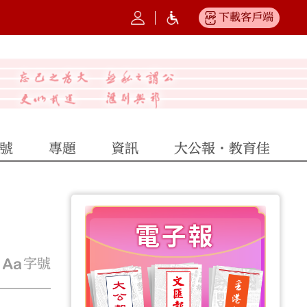
下載客戶端
號
專題
資訊
大公報·教育佳
字號