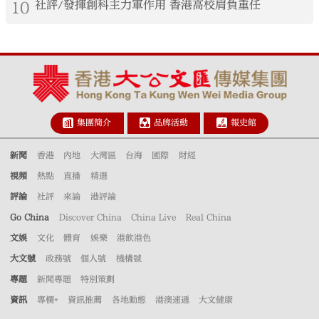
10
社評/發揮創科主力軍作用 香港高校肩負重任
集團簡介
品牌活動
報史館
新聞
香港
內地
大灣區
台海
國際
財經
視頻
熱點
直播
精選
評論
社評
來論
港評論
Go China
Discover China
China Live
Real China
文娛
文化
體育
娛樂
港飲港色
大文號
政務號
個人號
機構號
專題
新聞專題
特別策劃
資訊
專欄+
資訊推薦
各地動態
港澳速遞
大文健康