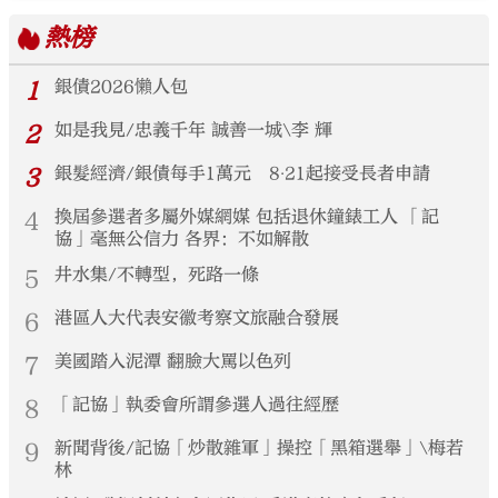
熱榜
1
銀債2026懶人包
2
如是我見/忠義千年 誠善一城\李 輝
3
銀髮經濟/銀債每手1萬元 8‧21起接受長者申請
4
換屆參選者多屬外媒網媒 包括退休鐘錶工人 「記
協」毫無公信力 各界：不如解散
5
井水集/不轉型，死路一條
6
港區人大代表安徽考察文旅融合發展
7
美國踏入泥潭 翻臉大罵以色列
8
「記協」執委會所謂參選人過往經歷
9
新聞背後/記協「炒散雜軍」操控「黑箱選舉」\梅若
林