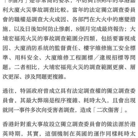
「9個月」是非常高的要求，不妨與1996年的本港嘉
利大廈火災事故調查比較。當年的法定獨立調查委員
會的職權是調查大火成因、各部門在大火中的應變措
施，以及日後如何防止慘劇，8個月完成最終報告；大
埔宏福苑火災的事故調查範圍分四類，包括要審視成
因、大廈消防系統的監督責任、樓宇維修施工安全標
準、用料安全、大廈維修工程圍標／違規招標等問
題。二者相比，大埔宏福苑火災的調查範圍更廣、層
次更深、涉及問題更複雜。
過往，特區政府曾成立具有法定調查權的獨立調查委
員會，其最大弊端是程序複雜、耗時太久，且會出現
就同一事件多次向受害者調查，造成「二次傷害」。
香港針對重大事故設立獨立調查委員會的做法源於港
英時期，其實，這個機制在英國的運作同樣耗時太