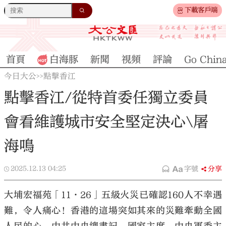
下載客戶端
首頁
白海豚
新聞
視頻
評論
Go Chin
今日大公
點擊香江
>>
點擊香江/從特首委任獨立委員
會看維護城市安全堅定決心\屠
海鳴
2025.12.13
04:25
字號
分享
大埔宏福苑「11·26」五級火災已確認160人不幸遇
難，令人痛心！香港的這場突如其來的災難牽動全國