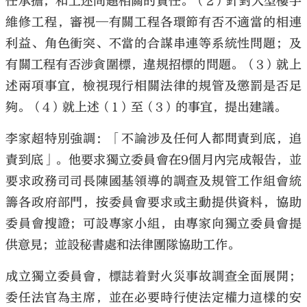
任承擔；和上述問題相關的責任。（2）針對大型樓宇
維修工程，審視─有關工程各環節有否不適當的相連
利益、角色衝突、不當的合謀串連等系統性問題；及
有關工程有否涉貪圍標，違規招標的問題。（3）就上
述兩項事宜，檢視現行相關法律的規管及懲罰是否足
夠。（4）就上述（1）至（3）的事宜，提出建議。
李家超特別強調：「不論涉及任何人都問責到底，追
責到底」。他要求獨立委員會在9個月內完成報告，並
要求政務司司長陳國基領導的調查及規管工作組會統
籌各政府部門，按委員會要求或主動提供資料，協助
委員會搜證；可設專家小組，由專家向獨立委員會提
供意見；並設秘書處和法律團隊協助工作。
成立獨立委員會，標誌着對火災事故調查全面展開；
委任法官為主席，並在必要時行使法定權力這樣的安