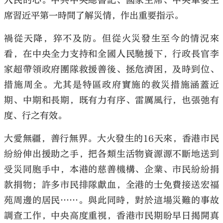
人民的心。中共中央總書記、國家主席、中央軍委主
席習近平第一時間了解災情，作出重要指示。
禍從天降，猝不及防。但從火災發生至今的情況來
看，在中央全力支持和全國人民馳援下，行政長官李
大公文匯
家超帶領政府團隊救援善後、拯危濟困，及時到位、
措施周全。尤其是特區政府實施的救災措施涵蓋近
期、中期和長期，既有力有序、雷厲風行，也張弛有
度、行之有效。
大愛無疆，善行無界。大火發生的16天來，香港市民
紛紛伸出援助之手，把各類生活物資源源不斷地送到
受災同胞手中，本港的慈善機構、企業、市民紛紛捐
款捐物；許多市民排隊獻血，全港的士免費接送宏福
苑周邊的居民……。與此同時，對於這場災難的事故
調查工作，中央高度重視，香港市民期盼早日揭開真