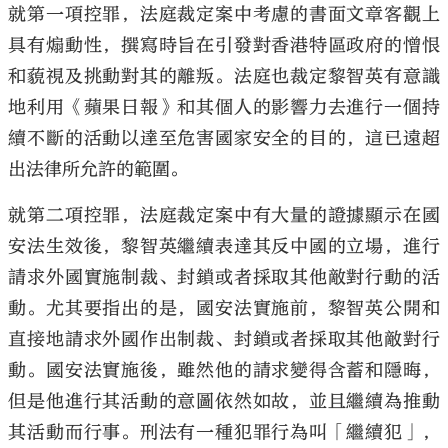
就第一項控罪，法庭裁定案中考慮的書面文章客觀上
具有煽動性，撰寫時旨在引發對香港特區政府的憎恨
和藐視及挑動對其的離叛。法庭也裁定黎智英有意識
地利用《蘋果日報》和其個人的影響力去進行一個持
續不斷的活動以達至危害國家安全的目的，這已遠超
出法律所允許的範圍。
就第二項控罪，法庭裁定案中有大量的證據顯示在國
安法生效後，黎智英繼續表達其反中國的立場，進行
請求外國實施制裁、封鎖或者採取其他敵對行動的活
動。尤其要指出的是，國安法實施前，黎智英公開和
直接地請求外國作出制裁、封鎖或者採取其他敵對行
動。國安法實施後，雖然他的請求變得含蓄和隱晦，
但是他進行其活動的意圖依然如故，並且繼續為推動
其活動而行事。刑法有一種犯罪行為叫「繼續犯」，