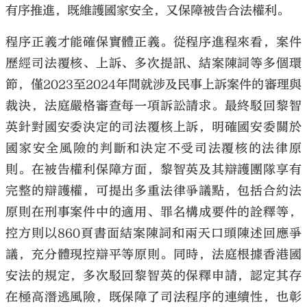
有序推進，既維護國家安全，又保障被告合法權利。
程序正義才能確保實體正義。從程序進程來看，案件
歷經司法覆核、上訴、多次提訊、結案陳詞等多個環
節，僅2023至2024年間就涉及民事上訴案件的審理與
裁決，法庭嚴格審查每一項訴訟請求。最終駁回黎智
英針對國安委決定的司法覆核上訴，明確國安委關於
國家安全風險的判斷和決定不受司法覆核的法律原
則。在被告權利保障方面，黎智英及其辯護團隊享有
完整的辯護權，可提出多重法律爭議點，包括合約法
原則在刑事案件中的適用、罪名構成要件的詮釋等，
控方則以860頁書面結案陳詞和兩天口頭陳述回應爭
議，充分體現控辯平等原則。同時，法庭根據香港國
安法的規定，多次駁回黎智英的保釋申請，認定其存
在極高潛逃風險，既保障了司法程序的連續性，也彰