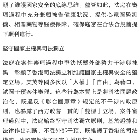
顯了維護國家安全的底線思維。儘管如此，法庭在審
理過程中充分兼顧被告健康狀況，提供心電圖監測
儀、相關藥物等醫療保障，確保庭審在合法合規前提
下順利進行。
堅守國家主權與司法獨立
法庭在案件審理過程中堅決抵禦外部勢力干涉與抹
黑，彰顯了香港司法獨立和維護國家主權與安全的堅
定立場。美英等國多次以「人權」「自由」為藉口，
試圖干預案件審理。這些行為本質上是將司法問題政
治化，既違反《聯合國憲章》規定的不干涉內政原
則，也暴露了西方政客一貫的「雙標」立場。案件審
理過程中，法庭始終堅守司法獨立原則，基於證據和
法律作出判斷，不受外部干預，既維護了香港的司法