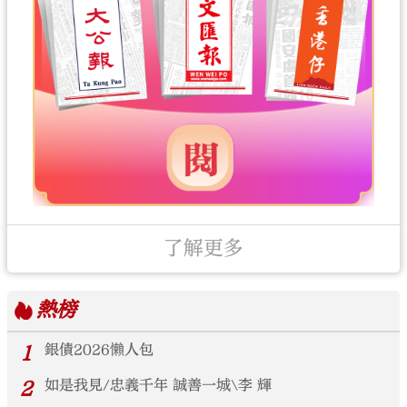
了解更多
熱榜
1
銀債2026懶人包
2
如是我見/忠義千年 誠善一城\李 輝