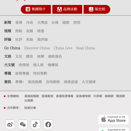
集團簡介
品牌活動
報史館
新聞
香港
內地
大灣區
台海
國際
財經
視頻
熱點
直播
精選
評論
社評
來論
港評論
Go China
Discover China
China Live
Real China
文娛
文化
體育
娛樂
港飲港色
大文號
政務號
個人號
機構號
專題
新聞專題
特別策劃
資訊
專欄+
資訊推薦
各地動態
港澳速遞
大文健康
友情鏈接：
香港商報網
香港衛視
香港經濟導報
星島環球網
中評網
海峽網
閩南網
台海網
合作夥伴：
投資甘肅