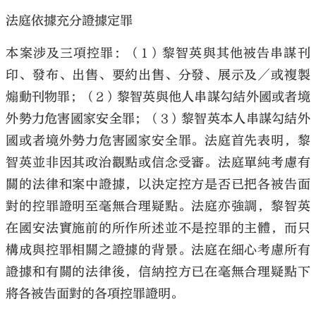
法庭依據充分證據定罪
本案涉及三項控罪：（1）黎智英與其他被告串謀刊
印、發布、出售、要約出售、分發、展示及／或複製
大公文匯
煽動刊物罪；（2）黎智英與他人串謀勾結外國或者境
外勢力危害國家安全罪；（3）黎智英本人串謀勾結外
國或者境外勢力危害國家安全罪。法庭首先表明，黎
智英並非因其政治觀點或信念受審。法庭單純考慮有
關的法律和案中證據，以決定控方是否已把各被告面
對的控罪證明至毫無合理疑點。法庭亦強調，黎智英
在國安法實施前的所作所述並不是控罪的主體，而只
構成與控罪相關之證據的背景。法庭在細心考慮所有
證據和有關的法律後，信納控方已在毫無合理疑點下
將各被告面對的各項控罪證明。