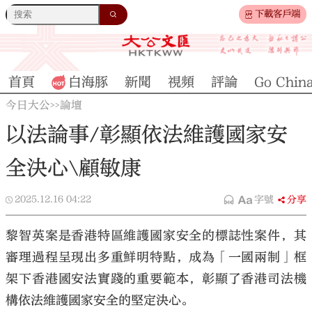
下載客戶端
首頁
白海豚
新聞
視頻
評論
Go Chin
今日大公
論壇
>>
以法論事/彰顯依法維護國家安
全決心\顧敏康
2025.12.16
04:22
字號
分享
黎智英案是香港特區維護國家安全的標誌性案件，其
審理過程呈現出多重鮮明特點，成為「一國兩制」框
架下香港國安法實踐的重要範本，彰顯了香港司法機
構依法維護國家安全的堅定決心。