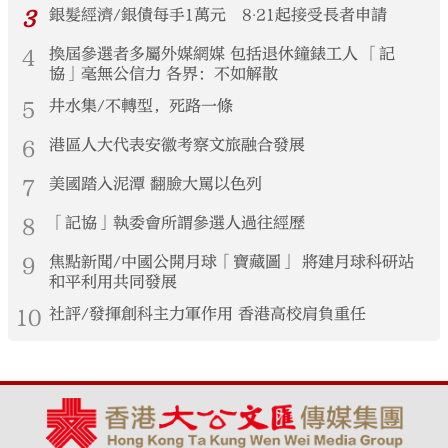
3
銀髮經濟/銀債每手1萬元 8‧21起接受長者申請
4
換屆參選者多屬外媒網媒 包括退休鐘錶工人 「記
協」毫無公信力 各界：不如解散
5
井水集/不轉型，死路一條
6
港區人大代表安徽考察文旅融合發展
7
美國踏入泥潭 翻臉大罵以色列
8
「記協」執委會所謂參選人過往經歷
9
焦點新聞/中國公開月球「寶藏圖」 將建月球科研站
和平利用共同發展
10
社評/發揮創科主力軍作用 香港高校肩負重任