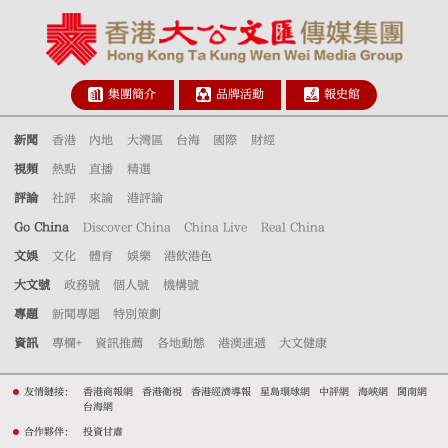
集團簡介
品牌活動
報史館
新聞
香港
內地
大灣區
台海
國際
財經
視頻
熱點
直播
精選
評論
社評
來論
港評論
Go China
Discover China
China Live
Real China
文娛
文化
體育
娛樂
港飲港色
大文號
政務號
個人號
機構號
專題
新聞專題
特別策劃
資訊
專欄+
資訊推薦
各地動態
港澳速遞
大文健康
友情鏈接：
香港商報網
香港衛視
香港經濟導報
星島環球網
中評網
海峽網
閩南網
台海網
合作夥伴：
投資甘肅