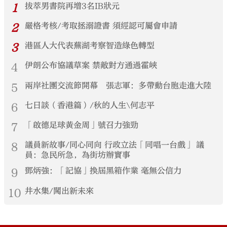
1
拔萃男書院再增3名IB狀元
2
嚴格考核/考取拯溺證書 須經認可屬會申請
3
港區人大代表蕪湖考察智造綠色轉型
4
伊朗公布協議草案 禁敵對方通過霍峽
5
兩岸社團交流節開幕 張志軍：多帶動台胞走進大陸
6
七日談（香港篇）/秋的人生\何志平
7
「啟德足球黃金周」號召力強勁
8
議員新故事/同心同向 行政立法「同唱一台戲」 議
員：急民所急，為街坊辦實事
9
鄧炳強：「記協」換屆黑箱作業 毫無公信力
10
井水集/闖出新未來