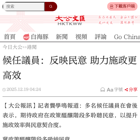
下載客戶端
首頁
白海豚
新聞
視頻
評論
Go Chin
今日大公
港聞
>>
候任議員：反映民意 助力施政更
高效
2025.12.19
04:24
字號
分享
【大公報訊】記者龔學鳴報道：多名候任議員在會後
表示，期待政府在政策醞釀階段多聆聽民意，以提升
施政效率與民意契合度。
冀政策醞釀階段多吸納民意