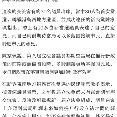
這次的交流會有約70名議員出席，當中30人為首次當
選。轉戰港島西地方選區，並成功連任的新民黨陳家
珮指出，會上有10多位新當選議員表達了自己的意
大公文匯
見，而自己則很期待當局可以多落區接觸市民，直接
聆聽市民的意見。
陳家珮說，第八屆立法會議員都期望當局在推行新政
策的前期或籌備階段時，多聆聽議員所掌握的民意，
令每個政策在落實時能夠更加順利及有效率。
在新界東南地方選區首次當選的民建聯葉傲冬表示，
據資深議員表示，之前數屆立法會都未有在會期前辦
交流會，反映政府重視新一屆立法會組成，議員在會
上亦聽到當局強調未來如何提升行政立法之間的關
係。他在會上提出，能否在政策醞釀初期，甚至是定