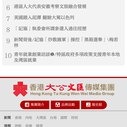
6
港區人大代表安徽考察文旅融合發展
7
美國踏入泥潭 翻臉大罵以色列
8
「記協」執委會所謂參選人過往經歷
9
新聞背後/記協「炒散雜軍」操控「黑箱選舉」\梅若
林
10
青年就業創業訪談❶/特區政府多項政策支援青年本地
及灣區就業
集團簡介
品牌活動
報史館
新聞
香港
內地
大灣區
台海
國際
財經
視頻
熱點
直播
精選