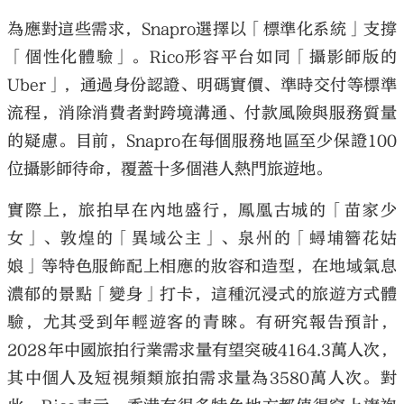
為應對這些需求，Snapro選擇以「標準化系統」支撐
「個性化體驗」。Rico形容平台如同「攝影師版的
Uber」，通過身份認證、明碼實價、準時交付等標準
流程，消除消費者對跨境溝通、付款風險與服務質量
的疑慮。目前，Snapro在每個服務地區至少保證100
位攝影師待命，覆蓋十多個港人熱門旅遊地。
實際上，旅拍早在內地盛行，鳳凰古城的「苗家少
女」、敦煌的「異域公主」、泉州的「蟳埔簪花姑
娘」等特色服飾配上相應的妝容和造型，在地域氣息
濃郁的景點「變身」打卡，這種沉浸式的旅遊方式體
驗，尤其受到年輕遊客的青睞。有研究報告預計，
2028年中國旅拍行業需求量有望突破4164.3萬人次，
其中個人及短視頻類旅拍需求量為3580萬人次。對