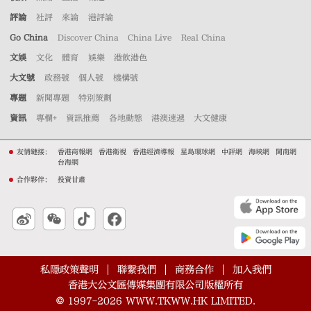
評論
社評
來論
港評論
Go China
Discover China
China Live
Real China
文娛
文化
體育
娛樂
港飲港色
大文號
政務號
個人號
機構號
專題
新聞專題
特別策劃
資訊
專欄+
資訊推薦
各地動態
港澳速遞
大文健康
友情鏈接：
香港商報網
香港衛視
香港經濟導報
星島環球網
中評網
海峽網
閩南網
台海網
合作夥伴：
投資甘肅
私隱政策聲明
聯繫我們
商務合作
加入我們
香港大公文匯傳媒集團有限公司版權所有
©
1997-2026
WWW.TKWW.HK LIMITED.