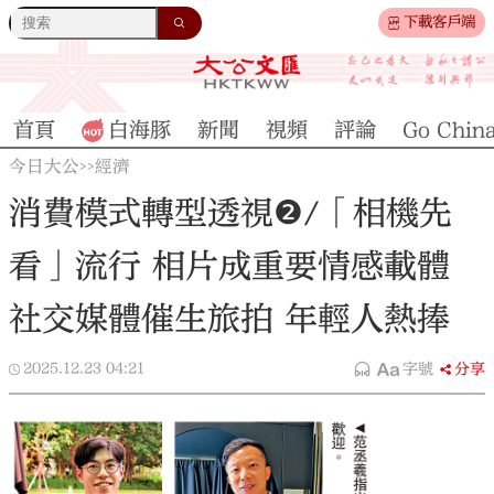
下載客戶端
首頁
白海豚
新聞
視頻
評論
Go Chin
今日大公
經濟
>>
消費模式轉型透視❷/「相機先
看」流行 相片成重要情感載體
社交媒體催生旅拍 年輕人熱捧
2025.12.23
04:21
字號
分享