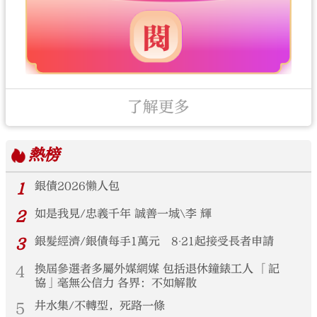
了解更多
熱榜
1
銀債2026懶人包
2
如是我見/忠義千年 誠善一城\李 輝
3
銀髮經濟/銀債每手1萬元 8‧21起接受長者申請
4
換屆參選者多屬外媒網媒 包括退休鐘錶工人 「記
協」毫無公信力 各界：不如解散
5
井水集/不轉型，死路一條