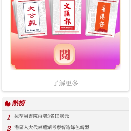
了解更多
熱榜
1
拔萃男書院再增3名IB狀元
2
港區人大代表蕪湖考察智造綠色轉型