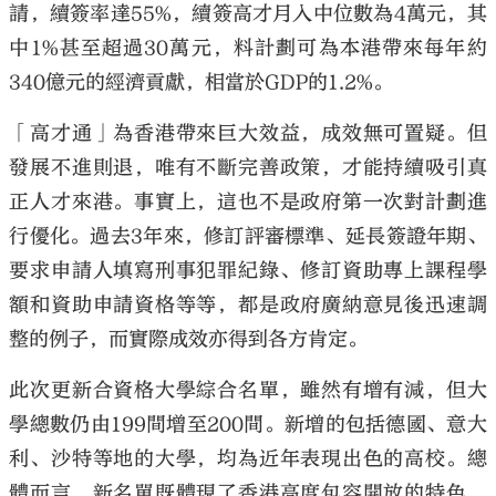
請，續簽率達55%，續簽高才月入中位數為4萬元，其
中1%甚至超過30萬元，料計劃可為本港帶來每年約
340億元的經濟貢獻，相當於GDP的1.2%。
「高才通」為香港帶來巨大效益，成效無可置疑。但
大公文匯
發展不進則退，唯有不斷完善政策，才能持續吸引真
正人才來港。事實上，這也不是政府第一次對計劃進
行優化。過去3年來，修訂評審標準、延長簽證年期、
要求申請人填寫刑事犯罪紀錄、修訂資助專上課程學
額和資助申請資格等等，都是政府廣納意見後迅速調
整的例子，而實際成效亦得到各方肯定。
此次更新合資格大學綜合名單，雖然有增有減，但大
學總數仍由199間增至200間。新增的包括德國、意大
利、沙特等地的大學，均為近年表現出色的高校。總
體而言，新名單既體現了香港高度包容開放的特色，