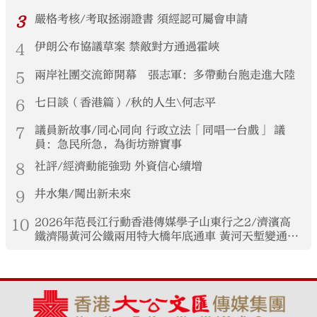
3
嚴格考核/考取拯溺證書 須經認可屬會申請
4
伊朗公布協議草案 禁敵對方通過霍峽
5
兩岸社團交流節開幕 張志軍：多帶動台胞走進大陸
6
七日談（香港篇）/秋的人生\何志平
7
議員新故事/同心同向 行政立法「同唱一台戲」 議
員：急民所急，為街坊辦實事
8
社評/經濟動能強勁 外資信心續增
9
井水集/闖出新未來
10
2026年范長江行動香港傳媒學子山東行之2/濟濱高
鐵濟陽黃河公鐵兩用特大橋年底通車 黃河天塹變通途
港生見證大國基建實力