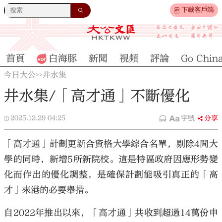
下載客戶端
首頁
白海豚
新聞
視頻
評論
Go Chin
今日大公
井水集
>>
井水集/「高才通」不斷優化
2025.12.29
04:25
字號
分享
「高才通」計劃更新合資格大學綜合名單，剔除4間大
學的同時，新增5所新院校。這是特區政府因應形勢變
化而作出的優化調整，是確保計劃能吸引真正的「高
才」來港的必要舉措。
自2022年推出以來，「高才通」共收到超過14萬份申