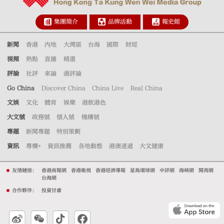
集團簡介
品牌活動
報史館
新聞
香港
內地
大灣區
台海
國際
財經
視頻
熱點
直播
精選
評論
社評
來論
港評論
Go China
Discover China
China Live
Real China
文娛
文化
體育
娛樂
港飲港色
大文號
政務號
個人號
機構號
專題
新聞專題
特別策劃
資訊
專欄+
資訊推薦
各地動態
港澳速遞
大文健康
友情鏈接：
香港商報網
香港衛視
香港經濟導報
星島環球網
中評網
海峽網
閩南網
台海網
合作夥伴：
投資甘肅