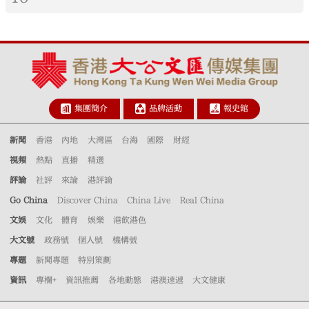
集團簡介
品牌活動
報史館
新聞
香港
內地
大灣區
台海
國際
財經
視頻
熱點
直播
精選
評論
社評
來論
港評論
Go China
Discover China
China Live
Real China
文娛
文化
體育
娛樂
港飲港色
大文號
政務號
個人號
機構號
專題
新聞專題
特別策劃
資訊
專欄+
資訊推薦
各地動態
港澳速遞
大文健康