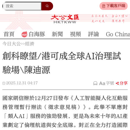
下載客戶端
首頁
白海豚
新聞
視頻
評論
Go Chin
今日大公
經濟
>>
創科瞭望/港可成全球AI治理試
驗場\陳迪源
2025.12.31
04:17
字號
分享
國家網信辦於12月27日發布《人工智能擬人化互動服
務管理暫行辦法（徵求意見稿）》。此舉不單應對
「類人AI」服務的強勁發展，更是為未來十年的AI產
業劃定了倫理航道與安全底線。對正在全力打造國際