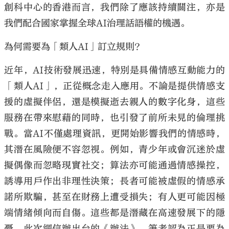
創科中心的香港而言，我們除了應該持續關注，亦是
我們配合國家掌握全球AI治理話語權的機遇。
為何需要為「類人AI」訂立規則？
大公文匯
近年，AI技術發展迅速，特別是具備情感互動能力的
「類人AI」，正從概念走入應用。不論是提供情感支
援的虛擬伴侶，還是模擬逝去親人的數字化身，這些
服務在帶來慰藉的同時，也引發了前所未見的倫理挑
戰。當AI不僅處理資訊，更開始影響我們的情感時，
其潛在風險便不容忽視。例如，青少年或會沉迷於虛
擬偶像而忽略現實社交；算法亦可能通過情感操控，
誘導用戶作出非理性決策；長者可能被虛假的情感承
諾所欺騙，甚至在財務上遭受損失；有人更可能因極
端情緒傾向而自傷。這些都是潛藏在高速發展下的隱
憂。此次網信辦出台的《辦法》，筆者認為正是要為