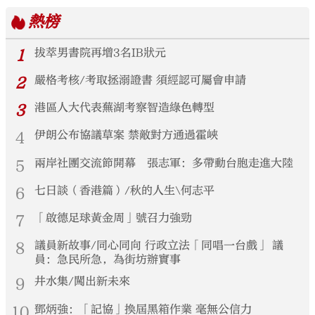
熱榜
1
拔萃男書院再增3名IB狀元
2
嚴格考核/考取拯溺證書 須經認可屬會申請
3
港區人大代表蕪湖考察智造綠色轉型
4
伊朗公布協議草案 禁敵對方通過霍峽
5
兩岸社團交流節開幕 張志軍：多帶動台胞走進大陸
6
七日談（香港篇）/秋的人生\何志平
7
「啟德足球黃金周」號召力強勁
8
議員新故事/同心同向 行政立法「同唱一台戲」 議
員：急民所急，為街坊辦實事
9
井水集/闖出新未來
10
鄧炳強：「記協」換屆黑箱作業 毫無公信力