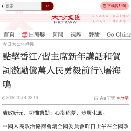
下載客戶端
首頁
白海豚
新聞
視頻
評論
Go Chin
今日大公
港聞
>>
點擊香江/習主席新年講話和賀
詞激勵億萬人民勇毅前行\屠海
鳴
2026.01.01
23:19
字號
分享
歲啟新元，功惟業勤；心潮逐夢，步履生風。
中國人民政治協商會議全國委員會昨日上午在全國政