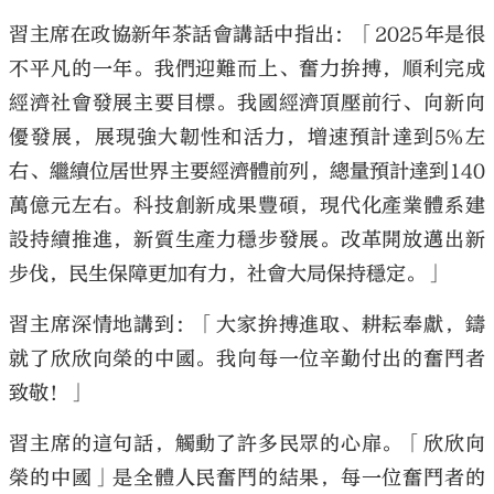
習主席在政協新年茶話會講話中指出：「2025年是很
不平凡的一年。我們迎難而上、奮力拚搏，順利完成
經濟社會發展主要目標。我國經濟頂壓前行、向新向
優發展，展現強大韌性和活力，增速預計達到5%左
右、繼續位居世界主要經濟體前列，總量預計達到140
萬億元左右。科技創新成果豐碩，現代化產業體系建
設持續推進，新質生產力穩步發展。改革開放邁出新
步伐，民生保障更加有力，社會大局保持穩定。」
習主席深情地講到：「大家拚搏進取、耕耘奉獻，鑄
就了欣欣向榮的中國。我向每一位辛勤付出的奮鬥者
致敬！」
習主席的這句話，觸動了許多民眾的心扉。「欣欣向
榮的中國」是全體人民奮鬥的結果，每一位奮鬥者的