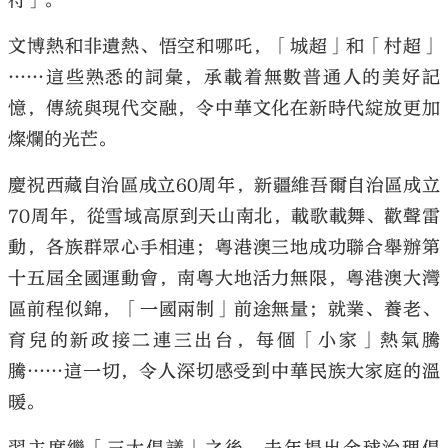
符」。
文博熱和非遺熱、悟空和哪吒，「城超」和「村超」
……這些熟悉的詞彙，承載着無數普通人的美好記
憶，傳統與現代交融，令中華文化在新時代綻放更加
燦爛的光芒。
慶祝西藏自治區成立60周年，新疆維吾爾自治區成立
70周年，從雪域高原到天山南北，載歌載舞、歡聲雷
動，各族群眾心手相連；粵港澳三地成功聯合舉辦第
十五屆全國運動會，南粵大地活力無限，粵港澳大灣
區前程似錦，「一國兩制」前途無量；就業、養老、
育兒的新政接二連三出台，每個「小家」熱氣騰
騰……這一切，令人深切感受到中華民族大家庭的溫
暖。