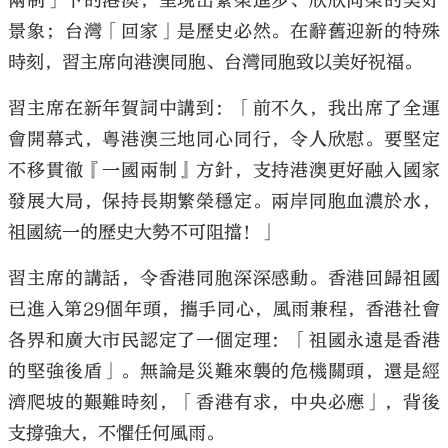
兩制」下的港澳，呈現出繁榮進步、欣欣向榮的美好
景象；台灣「回家」是歷史必然。在辭舊迎新的特殊
時刻，習主席向港澳同胞、台灣同胞致以美好祝福。
習主席在新年賀詞中講到：「前不久，我出席了全運
會開幕式，粵港澳三地同心同行，令人欣慰。要堅定
不移貫徹『一國兩制』方針，支持港澳更好融入國家
發展大局，保持長期繁榮穩定。兩岸同胞血濃於水，
祖國統一的歷史大勢不可阻擋！」
習主席的講話，令香港同胞深深感動。香港回歸祖國
已進入第29個年頭，攜手同心，風雨兼程，香港社會
各界和廣大市民認定了一個定理：「祖國永遠是香港
的堅強後盾」。無論是災難來襲的危機關頭，還是經
濟爬坡的艱難時刻，「香港有求，中央必應」，背後
支撐強大，不懼任何風雨。