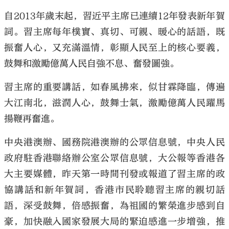
自2013年歲末起，習近平主席已連續12年發表新年賀
詞。習主席每年樸實、真切、可親、暖心的話語，既
振奮人心，又充滿溫情，彰顯人民至上的核心要義，
鼓舞和激勵億萬人民自強不息、奮發圖強。
習主席的重要講話，如春風拂來，似甘霖降臨，傳遍
大江南北，滋潤人心，鼓舞士氣，激勵億萬人民躍馬
揚鞭再奮進。
中央港澳辦、國務院港澳辦的公眾信息號，中央人民
政府駐香港聯絡辦公室公眾信息號，大公報等香港各
大主要媒體，昨天第一時間刊發或報道了習主席的政
協講話和新年賀詞，香港市民聆聽習主席的親切話
語，深受鼓舞，倍感振奮，為祖國的繁榮進步感到自
豪，加快融入國家發展大局的緊迫感進一步增強，推