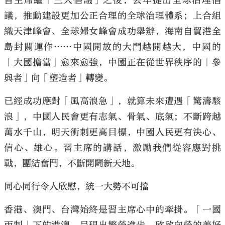
習主席繼「三大倡議」之後，去年提出全球治理倡
議，推動建設更加公正合理的全球治理體系；上合組
織天津峰會、全球婦女峰會成功舉辦，海南自貿港全
島封關運作……中國開放的大門越開越大，中國的
「大國擔當」愈來愈強，中國正在從世界秩序的「參
與者」向「塑造者」轉變。
已經成功應對「風高浪急」，就算未來遭遇「驚濤駭
浪」，中國人民會更有志氣、骨氣、底氣；不斷跨越
萬水千山，明天衝刺更高目標，中國人民更有決心、
信心、雄心。習主席的講話，激勵我們從容應對挑
戰，團結奮鬥，不斷開闢新天地。
同心同行令人欣慰，統一大勢不可擋
香港、澳門、台灣始終是習主席心中的牽掛。「一國