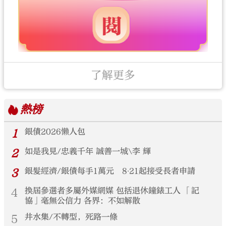
了解更多
熱榜
1
銀債2026懶人包
2
如是我見/忠義千年 誠善一城\李 輝
3
銀髮經濟/銀債每手1萬元 8‧21起接受長者申請
4
換屆參選者多屬外媒網媒 包括退休鐘錶工人 「記
協」毫無公信力 各界：不如解散
5
井水集/不轉型，死路一條