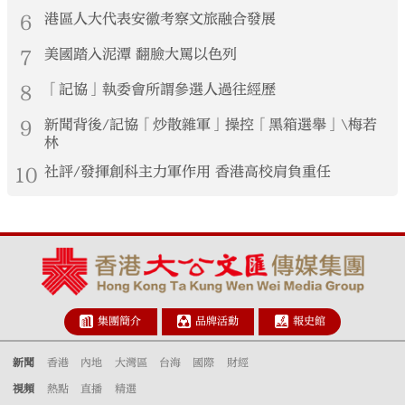
6
港區人大代表安徽考察文旅融合發展
7
美國踏入泥潭 翻臉大罵以色列
8
「記協」執委會所謂參選人過往經歷
9
新聞背後/記協「炒散雜軍」操控「黑箱選舉」\梅若
林
10
社評/發揮創科主力軍作用 香港高校肩負重任
集團簡介
品牌活動
報史館
新聞
香港
內地
大灣區
台海
國際
財經
視頻
熱點
直播
精選