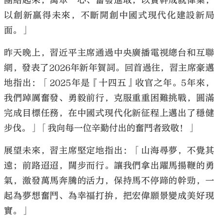
團結起來，萬眾一心、奮發進取，以實幹成就偉業，
以創新贏得未來，不斷開創中國式現代化建設新局
面。」
昨天晚上，習近平主席通過中央廣播電視總台和互聯
網，發表了2026年新年賀詞。回首過往，習主席豪邁
地指出：「2025年是『十四五』收官之年。5年來，
我們踔厲奮發、勇毅前行，克服重重困難挑戰，圓滿
完成目標任務，在中國式現代化新征程上邁出了穩健
步伐。」「我向每一位辛勤付出的奮鬥者致敬！」
展望未來，習主席堅定地指出：「山海尋夢，不覺其
遠；前路迢迢，闊步而行。讓我們拿出躍馬揚鞭的勇
氣，激發萬馬奔騰的活力，保持馬不停蹄的幹勁，一
起為夢想奮鬥、為幸福打拚，把宏偉願景變成美好現
實。」