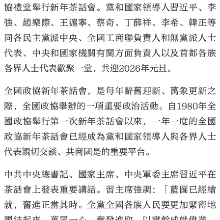
協禮堂舉行新年茶話會。黨和國家領導人習近平、李
強、趙樂際、王滬寧、蔡奇、丁薛祥、李希、韓正等
同各民主黨派中央、全國工商聯負責人和無黨派人士
代表、中央和國家機關有關方面負責人以及首都各族
大公文匯
各界人士代表歡聚一堂，共迎2026年元旦。
全國政協新年茶話會，是每年辭舊迎新、萬象更新之
際，全國政協舉辦的一項重要政治活動。自1980年全
國政協舉行第一次新年茶話會以來，一年一度的全國
政協新年茶話會已經成為黨和國家領導人與各界人士
代表親切交談、共商國是的重要平台。
中共中央總書記、國家主席、中央軍委主席習近平在
茶話會上發表重要講話。習主席強調：「藍圖已經繪
就，奮進正當其時。全黨全國各族人民要更加緊密地