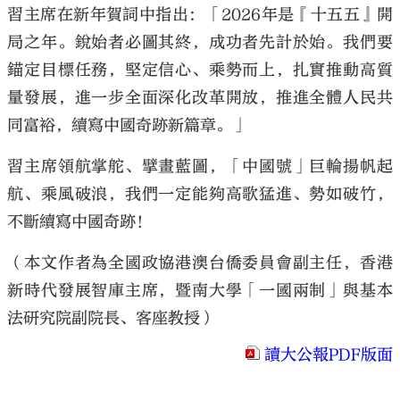
習主席在新年賀詞中指出：「2026年是『十五五』開
局之年。銳始者必圖其終，成功者先計於始。我們要
錨定目標任務，堅定信心、乘勢而上，扎實推動高質
量發展，進一步全面深化改革開放，推進全體人民共
同富裕，續寫中國奇跡新篇章。」
習主席領航掌舵、擘畫藍圖，「中國號」巨輪揚帆起
航、乘風破浪，我們一定能夠高歌猛進、勢如破竹，
不斷續寫中國奇跡！
（本文作者為全國政協港澳台僑委員會副主任，香港
新時代發展智庫主席，暨南大學「一國兩制」與基本
法研究院副院長、客座教授）
讀大公報PDF版面