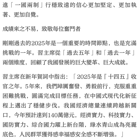
進「一國兩制」行穩致遠的信心更加堅定、更加執
著、更加自覺。
成績來之不易，致敬每位奮鬥者
剛剛過去的2025年是一個重要的時間節點，也是充滿
挑戰的一年。習主席從「過去五年」和「過去一年」
兩個維度，回顧了我國發展的巨大變革、巨大成就。
習主席在新年賀詞中指出：「2025年是『十四五』收
官之年。5年來，我們踔厲奮發、勇毅前行，克服重重
困難挑戰，圓滿完成目標任務，在中國式現代化新征
程上邁出了穩健步伐。我國經濟總量連續跨越新關
口，今年預計達到140萬億元，經濟實力、科技實力、
國防實力、綜合國力躍上新台階，綠水青山成為亮麗
底色，人民群眾獲得感幸福感安全感不斷增強。」