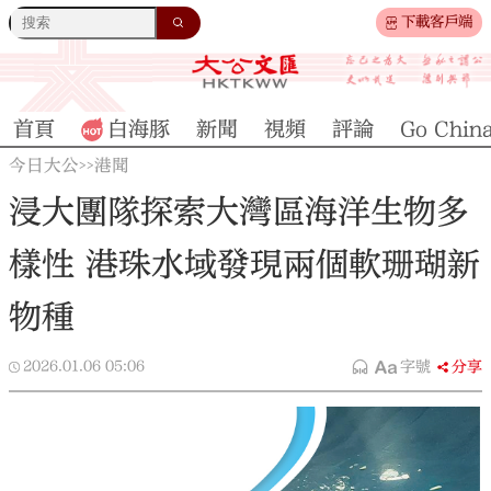
下載客戶端
首頁
白海豚
新聞
視頻
評論
Go Chin
今日大公
港聞
>>
浸大團隊探索大灣區海洋生物多
樣性 港珠水域發現兩個軟珊瑚新
物種
2026.01.06
05:06
字號
分享