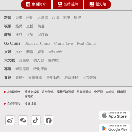
集團簡介
品牌活動
報史館
新聞
香港
內地
大灣區
台海
國際
財經
視頻
熱點
直播
精選
評論
社評
來論
港評論
Go China
Discover China
China Live
Real China
文娛
文化
體育
娛樂
港飲港色
大文號
政務號
個人號
機構號
專題
新聞專題
特別策劃
資訊
專欄+
資訊推薦
各地動態
港澳速遞
大文健康
友情鏈接：
香港商報網
香港衛視
香港經濟導報
星島環球網
中評網
海峽網
閩南網
台海網
合作夥伴：
投資甘肅