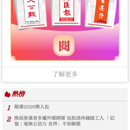
了解更多
熱榜
1
銀債2026懶人包
2
換屆參選者多屬外媒網媒 包括退休鐘錶工人 「記
協」毫無公信力 各界：不如解散