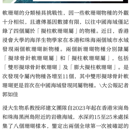
軟珊瑚的分類極具挑戰性，因一些軟珊瑚物種的外觀
十分相似，且遺傳基因數據有限，以往中國海域僅記
錄了四個屬於「擬柱軟珊瑚屬」的物種。近日，香港
浸會大學的海洋生物學家在本港和珠海兩個城市水域
發現兩個軟珊瑚新物種。兩個新珊瑚物種分別隸屬
「擬球骨針軟珊瑚屬」和「擬柱軟珊瑚屬」，包括
「雙形擬球骨針軟珊瑚」及「膨大擬柱軟珊瑚」。是
次發現令屬內物種各增至11個，其中雙形擬球骨針軟
珊瑚更是首次在中國海域發現同屬物種。\大公報記者
郭如佳
浸大生物系教授邱建文團隊自2023年起在香港宋崗島
和珠海黑洲島附近的岩礁海域，水深約15至25米處採
集了八個珊瑚樣本，鑒定出兩個全球第一次被確認的