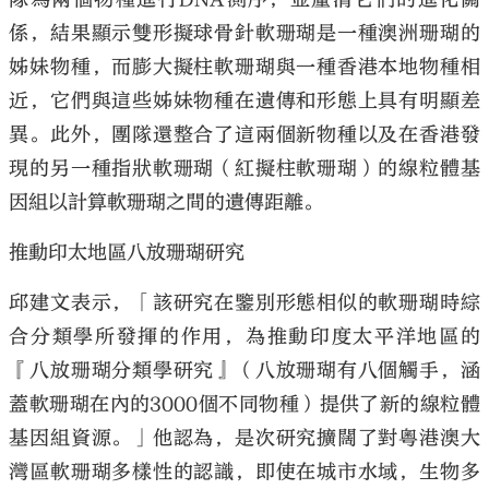
係，結果顯示雙形擬球骨針軟珊瑚是一種澳洲珊瑚的
姊妹物種，而膨大擬柱軟珊瑚與一種香港本地物種相
近，它們與這些姊妹物種在遺傳和形態上具有明顯差
異。此外，團隊還整合了這兩個新物種以及在香港發
現的另一種指狀軟珊瑚（紅擬柱軟珊瑚）的線粒體基
因組以計算軟珊瑚之間的遺傳距離。
推動印太地區八放珊瑚研究
邱建文表示，「該研究在鑒別形態相似的軟珊瑚時綜
合分類學所發揮的作用，為推動印度太平洋地區的
『八放珊瑚分類學研究』（八放珊瑚有八個觸手，涵
蓋軟珊瑚在內的3000個不同物種）提供了新的線粒體
基因組資源。」他認為，是次研究擴闊了對粵港澳大
灣區軟珊瑚多樣性的認識，即使在城市水域，生物多