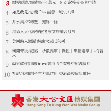
3
銀髮經濟/銀債每手1萬元 8‧21起接受長者申請
4
如是我見/忠義千年 誠善一城\李 輝
5
井水集/不轉型，死路一條
6
港區人大代表安徽考察文旅融合發展
7
美國踏入泥潭 翻臉大罵以色列
8
新聞背後/記協「炒散雜軍」操控「黑箱選舉」\梅若
林
9
勒索軟件組織Orova襲港 5企業疑中招洩資料
10
社評/發揮創科主力軍作用 香港高校肩負重任