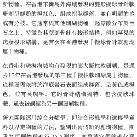
新物種。在香港宋崗島外海域發現的雙形擬球骨針軟
珊瑚呈鮮艷的橙紅色，組成指狀群落，並有明顯的莖
或有分枝。它通常與其他珊瑚物種一起零散分布於巨
石之上，特徵為其莖部骨針有梭形結構，例如罕見的
疣狀梭形結構，是首次在香港發現「擬球骨針軟珊瑚
屬」物種。
在香港和珠海海域均有發現的膨大擬柱軟珊瑚，是過
去15年在香港發現的第三種「擬柱軟珊瑚屬」物種。
這種珊瑚依附於海底岩石表面組成群落，呈黃色或橙
色，並有長觸手。它的骨針結構獨特，包含疣狀球
體，過去被誤認為另一個珊瑚物種。
研究團隊運用綜合分類學，即結合形態學和遺傳學資
料以界定物種的方法，鑒別出兩個新的珊瑚物種。團
隊為兩個物種進行DNA測序，並釐清它們的進化關