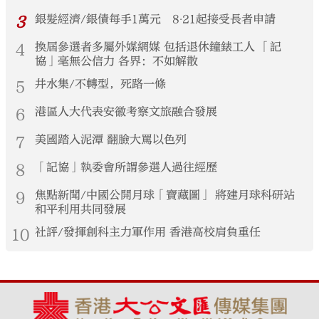
3
銀髮經濟/銀債每手1萬元 8‧21起接受長者申請
4
換屆參選者多屬外媒網媒 包括退休鐘錶工人 「記
協」毫無公信力 各界：不如解散
5
井水集/不轉型，死路一條
6
港區人大代表安徽考察文旅融合發展
7
美國踏入泥潭 翻臉大罵以色列
8
「記協」執委會所謂參選人過往經歷
9
焦點新聞/中國公開月球「寶藏圖」 將建月球科研站
和平利用共同發展
10
社評/發揮創科主力軍作用 香港高校肩負重任