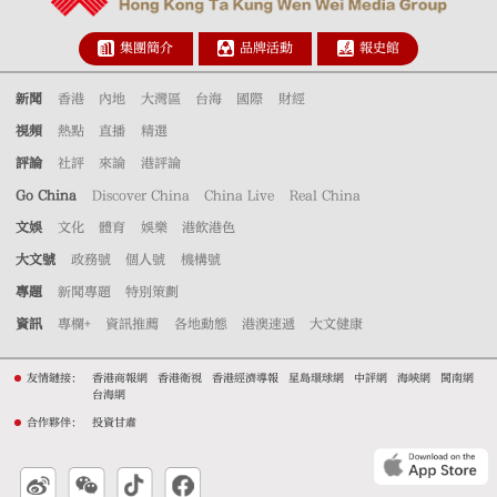
集團簡介
品牌活動
報史館
新聞
香港
內地
大灣區
台海
國際
財經
視頻
熱點
直播
精選
評論
社評
來論
港評論
Go China
Discover China
China Live
Real China
文娛
文化
體育
娛樂
港飲港色
大文號
政務號
個人號
機構號
專題
新聞專題
特別策劃
資訊
專欄+
資訊推薦
各地動態
港澳速遞
大文健康
友情鏈接：
香港商報網
香港衛視
香港經濟導報
星島環球網
中評網
海峽網
閩南網
台海網
合作夥伴：
投資甘肅