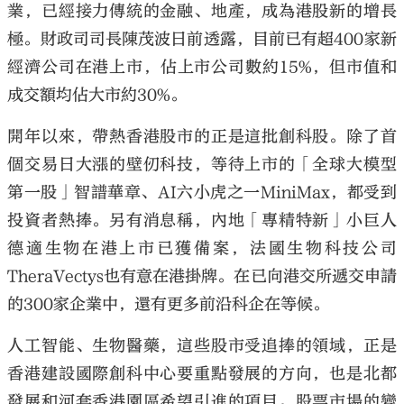
業，已經接力傳統的金融、地產，成為港股新的增長
極。財政司司長陳茂波日前透露，目前已有超400家新
經濟公司在港上市，佔上市公司數約15%，但市值和
成交額均佔大市約30%。
大公文匯
開年以來，帶熱香港股市的正是這批創科股。除了首
個交易日大漲的壁仞科技，等待上市的「全球大模型
第一股」智譜華章、AI六小虎之一MiniMax，都受到
投資者熱捧。另有消息稱，內地「專精特新」小巨人
德適生物在港上市已獲備案，法國生物科技公司
TheraVectys也有意在港掛牌。在已向港交所遞交申請
的300家企業中，還有更多前沿科企在等候。
人工智能、生物醫藥，這些股市受追捧的領域，正是
香港建設國際創科中心要重點發展的方向，也是北都
發展和河套香港園區希望引進的項目。股票市場的變