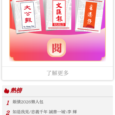
了解更多
熱榜
1
銀債2026懶人包
2
如是我見/忠義千年 誠善一城\李 輝