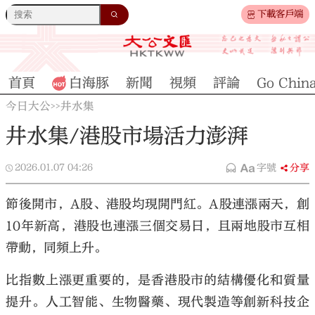
下載客戶端
首頁
白海豚
新聞
視頻
評論
Go Chin
今日大公
井水集
>>
井水集/港股市場活力澎湃
2026.01.07
04:26
字號
分享
節後開市，A股、港股均現開門紅。A股連漲兩天，創
10年新高，港股也連漲三個交易日，且兩地股市互相
帶動，同頻上升。
比指數上漲更重要的，是香港股市的結構優化和質量
提升。人工智能、生物醫藥、現代製造等創新科技企