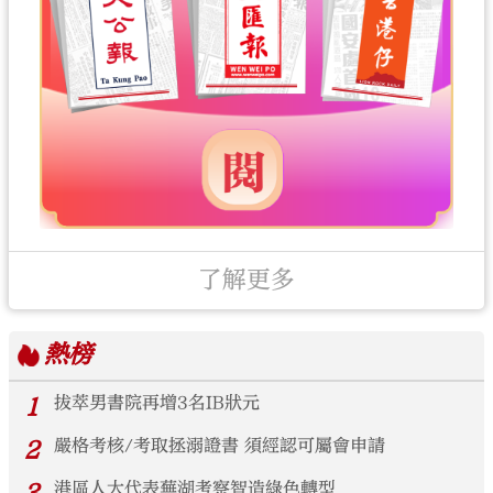
了解更多
熱榜
1
拔萃男書院再增3名IB狀元
2
嚴格考核/考取拯溺證書 須經認可屬會申請
港區人大代表蕪湖考察智造綠色轉型