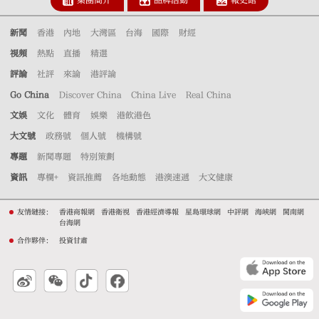
集團簡介
品牌活動
報史館
新聞
香港
內地
大灣區
台海
國際
財經
視頻
熱點
直播
精選
評論
社評
來論
港評論
Go China
Discover China
China Live
Real China
文娛
文化
體育
娛樂
港飲港色
大文號
政務號
個人號
機構號
專題
新聞專題
特別策劃
資訊
專欄+
資訊推薦
各地動態
港澳速遞
大文健康
友情鏈接：
香港商報網
香港衛視
香港經濟導報
星島環球網
中評網
海峽網
閩南網
台海網
合作夥伴：
投資甘肅