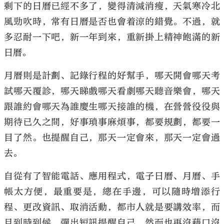
剩下的日曆已經不多了，變得清減消瘦，天氣寒冷北
風勁吹時，常有日曆是否也會着涼的錯覺。不過，就
多忍耐一下吧，新一年到來，重新掛上精神飽滿的新
日曆。
大公文匯
月曆則是計劃、記錄行程的好幫手，哪天開會哪天考
試哪天覆診，哪天睇戲哪天看劇哪天聽音樂會，哪天
跟誰約會哪天為誰慶生哪天接誰的機，在營營役役與
期待已久之間，好事瑣事麻煩事，都要規劃，都要一
目了然。也提醒自己，那天一定會來，那天一定會過
去。
自從有了智能電話、應用程式，電子日曆、月曆、手
帳太方便，最重要是，總在手邊，可以隨時增添行
程、更改資訊、取消活動，都市人就是要講效率，而
且到時到候，彈出短訊提醒自己，然而也再沒藉口沒