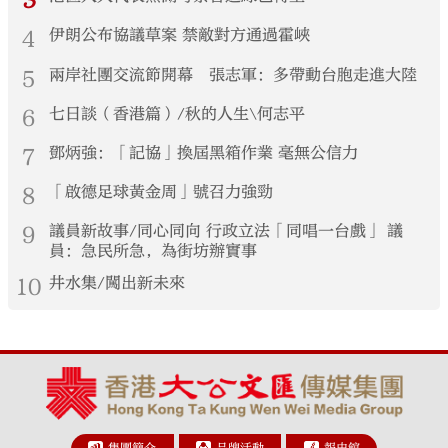
3
4
伊朗公布協議草案 禁敵對方通過霍峽
5
兩岸社團交流節開幕 張志軍：多帶動台胞走進大陸
6
七日談（香港篇）/秋的人生\何志平
7
鄧炳強：「記協」換屆黑箱作業 毫無公信力
8
「啟德足球黃金周」號召力強勁
9
議員新故事/同心同向 行政立法「同唱一台戲」 議
員：急民所急，為街坊辦實事
10
井水集/闖出新未來