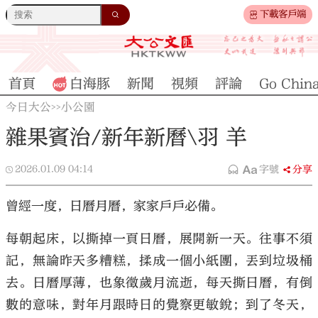
下載客戶端
首頁
白海豚
新聞
視頻
評論
Go Chin
今日大公
小公園
>>
雜果賓治/新年新曆\羽 羊
2026.01.09
04:14
字號
分享
曾經一度，日曆月曆，家家戶戶必備。
每朝起床，以撕掉一頁日曆，展開新一天。往事不須
記，無論昨天多糟糕，揉成一個小紙團，丟到垃圾桶
去。日曆厚薄，也象徵歲月流逝，每天撕日曆，有倒
數的意味，對年月跟時日的覺察更敏銳；到了冬天，