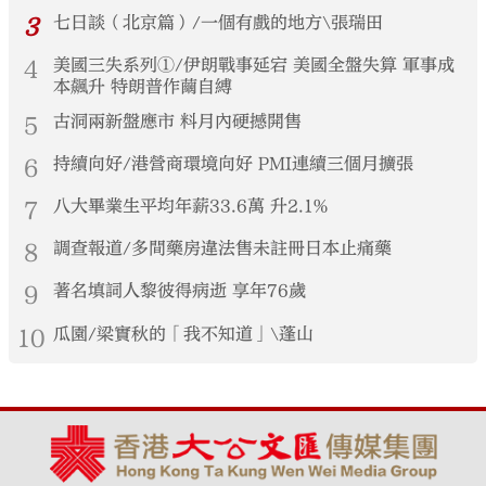
3
七日談（北京篇）/一個有戲的地方\張瑞田
4
美國三失系列①/伊朗戰事延宕 美國全盤失算 軍事成
本飆升 特朗普作繭自縛
5
古洞兩新盤應市 料月內硬撼開售
6
持續向好/港營商環境向好 PMI連續三個月擴張
7
八大畢業生平均年薪33.6萬 升2.1%
8
調查報道/多間藥房違法售未註冊日本止痛藥
9
著名填詞人黎彼得病逝 享年76歲
10
瓜園/梁實秋的「我不知道」\蓬山