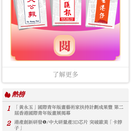
了解更多
熱榜
1
「黃永玉」國際青年版畫藝術家扶持計劃成果豐 第二
屆香港國際青年版畫展揭幕
2
港產創新研發❶/中大研量產3D芯片 突破歐美「卡脖
子」