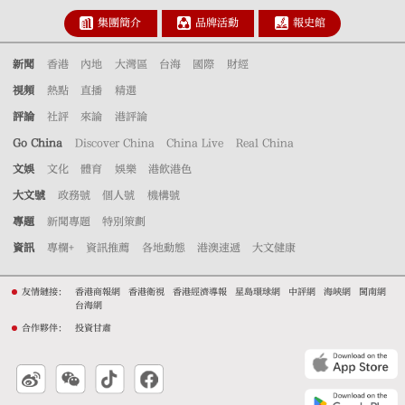
集團簡介
品牌活動
報史館
新聞
香港
內地
大灣區
台海
國際
財經
視頻
熱點
直播
精選
評論
社評
來論
港評論
Go China
Discover China
China Live
Real China
文娛
文化
體育
娛樂
港飲港色
大文號
政務號
個人號
機構號
專題
新聞專題
特別策劃
資訊
專欄+
資訊推薦
各地動態
港澳速遞
大文健康
友情鏈接：
香港商報網
香港衛視
香港經濟導報
星島環球網
中評網
海峽網
閩南網
台海網
合作夥伴：
投資甘肅