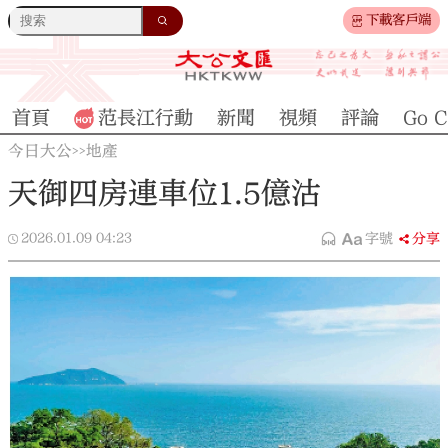
下載客戶端
首頁
范長江行動
新聞
視頻
評論
Go C
今日大公
地產
>>
天御四房連車位1.5億沽
2026.01.09
04:23
字號
分享