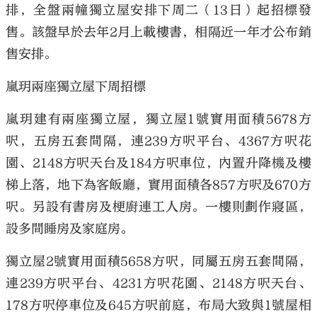
排，全盤兩幢獨立屋安排下周二（13日）起招標發
售。該盤早於去年2月上載樓書，相隔近一年才公布銷
售安排。
嵐玥兩座獨立屋下周招標
嵐玥建有兩座獨立屋，獨立屋1號實用面積5678方
呎，五房五套間隔，連239方呎平台、4367方呎花
園、2148方呎天台及184方呎車位，內置升降機及樓
梯上落，地下為客飯廳，實用面積各857方呎及670方
呎。另設有書房及梗廚連工人房。一樓則劃作寢區，
設多間睡房及家庭房。
獨立屋2號實用面積5658方呎，同屬五房五套間隔，
連239方呎平台、4231方呎花園、2148方呎天台、
178方呎停車位及645方呎前庭，布局大致與1號屋相