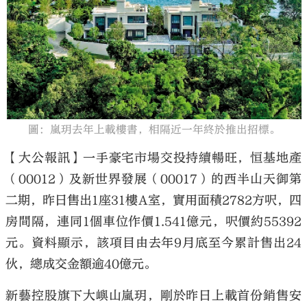
大公文匯
圖：嵐玥去年上載樓書，相隔近一年終於推出招標。
【大公報訊】一手豪宅市場交投持續暢旺，恒基地產
（00012）及新世界發展（00017）的西半山天御第
二期，昨日售出1座31樓A室，實用面積2782方呎，四
房間隔，連同1個車位作價1.541億元，呎價約55392
元。資料顯示，該項目由去年9月底至今累計售出24
伙，總成交金額逾40億元。
新藝控股旗下大嶼山嵐玥，剛於昨日上載首份銷售安