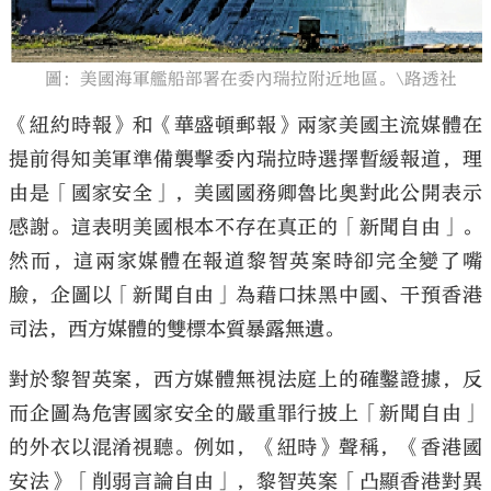
圖：美國海軍艦船部署在委內瑞拉附近地區。\路透社
《紐約時報》和《華盛頓郵報》兩家美國主流媒體在
提前得知美軍準備襲擊委內瑞拉時選擇暫緩報道，理
由是「國家安全」，美國國務卿魯比奧對此公開表示
感謝。這表明美國根本不存在真正的「新聞自由」。
然而，這兩家媒體在報道黎智英案時卻完全變了嘴
臉，企圖以「新聞自由」為藉口抹黑中國、干預香港
司法，西方媒體的雙標本質暴露無遺。
對於黎智英案，西方媒體無視法庭上的確鑿證據，反
而企圖為危害國家安全的嚴重罪行披上「新聞自由」
的外衣以混淆視聽。例如，《紐時》聲稱，《香港國
安法》「削弱言論自由」，黎智英案「凸顯香港對異