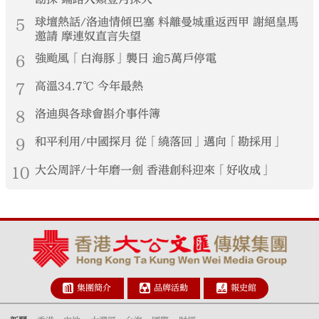
5
球壇熱話/洛迪情傾巴塞 料離曼城重返西甲 謝絕皇馬
邀請 摩連奴直言失望
6
強颱風「白海豚」襲日 逾5萬戶停電
7
高溫34.7℃ 今年最熱
8
洛迪與各球會斟介事件簿
9
和平利用/中國探月 從「繞落回」邁向「勘採用」
10
大公周評/十年磨一劍 香港創科迎來「好收成」
集團簡介
品牌活動
報史館