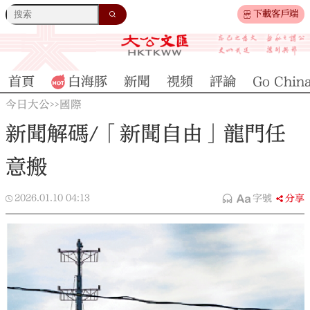
下載客戶端
首頁
白海豚
新聞
視頻
評論
Go Chin
今日大公
國際
>>
新聞解碼/「新聞自由」龍門任
意搬
2026.01.10
04:13
字號
分享