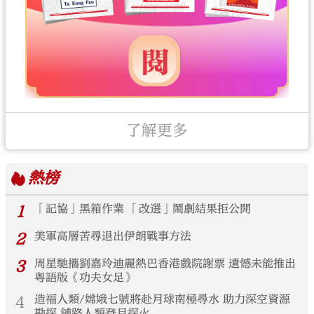
了解更多
熱榜
1
「記協」黑箱作業 「改選」鬧劇結果拒公開
2
美軍高層苦尋退出伊朗戰事方法
3
周星馳攜劉嘉玲迪麗熱巴香港戲院謝票 遺憾未能推出
粵語版《功夫女足》
4
造福人類/嫦娥七號將赴月球南極尋水 助力深空資源
勘探 鋪路人類登月探火