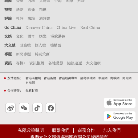
新聞
香港
內地
大灣區
台海
國際
財經
視頻
熱點
直播
精選
評論
社評
來論
港評論
Go China
Discover China
China Live
Real China
文娛
文化
體育
娛樂
港飲港色
大文號
政務號
個人號
機構號
專題
新聞專題
特別策劃
資訊
專欄+
資訊推薦
各地動態
港澳速遞
大文健康
友情鏈接：
香港商報網
香港衛視
香港經濟導報
星島環球網
中評網
海峽網
閩南網
台海網
合作夥伴：
投資甘肅
私隱政策聲明
聯繫我們
商務合作
加入我們
香港大公文匯傳媒集團有限公司版權所有