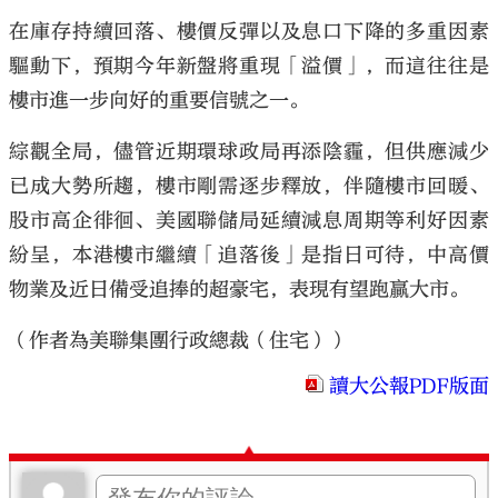
在庫存持續回落、樓價反彈以及息口下降的多重因素
驅動下，預期今年新盤將重現「溢價」，而這往往是
樓市進一步向好的重要信號之一。
綜觀全局，儘管近期環球政局再添陰霾，但供應減少
已成大勢所趨，樓市剛需逐步釋放，伴隨樓市回暖、
股市高企徘徊、美國聯儲局延續減息周期等利好因素
紛呈，本港樓市繼續「追落後」是指日可待，中高價
物業及近日備受追捧的超豪宅，表現有望跑贏大市。
（作者為美聯集團行政總裁（住宅））
讀大公報PDF版面