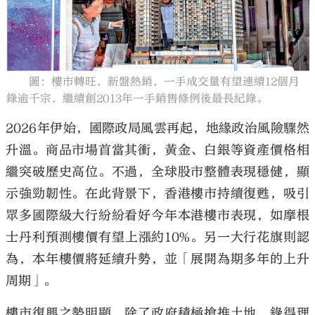
圖：樓市轉旺，新盤熱銷，一手成交量有望連續12個月
大公文匯
錄逾千宗，繼續創2013年一手銷售條例後最長紀錄。
2026年伊始，國際政局風雲再起，地緣政治風險驟然
升溫。商品市場首當其衝，黃金、白銀等資產價格相
繼突破歷史高位。不過，全球股市整體表現穩健，顯
示強勁韌性。在此背景下，香港樓市持續復甦，吸引
眾多國際級大行紛紛看好今年本港樓市表現，如摩根
士丹利預測樓價有望上漲約10%。另一大行花旗則認
為，本年樓價將延續升勢，並「展開為期多年的上升
周期」。
樓市復興之勢明顯，除了政府積極搶推土地，錄得理