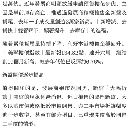
足萬伙。近年發展商明顯放緩申請預售樓花步伐，主
因是早前庫存高企，惟透過發展商積極推售全新盤及
貨尾，去年一手成交量創逾2萬宗新高。「新增減、去
貨快」雙管齊下，顯著提升「去庫存」的進程。
隨着累積貨尾量持續下降，利好本港樓價企穩回升。
「美聯樓價指數」最新報134.82點，連升六周，繼續
創19個月新高，較去年低位已反彈約6.76%。
新盤開價逐步提高
值得關注的是，發展商乘市況回勇，新盤「大幅折
讓」開盤的現象逐漸消退。近日推售的熱門新盤，大
多以貼市價或略低於市價開售，與二手市場折讓幅度
進一步收窄，甚至有部分項目，已重現開價高於同區
二手價的情形。