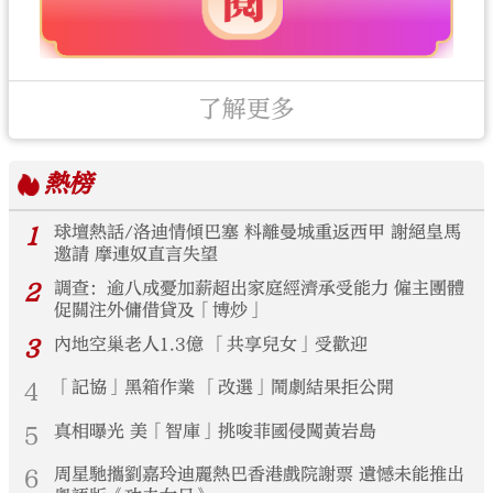
了解更多
熱榜
1
球壇熱話/洛迪情傾巴塞 料離曼城重返西甲 謝絕皇馬
邀請 摩連奴直言失望
2
調查：逾八成憂加薪超出家庭經濟承受能力 僱主團體
促關注外傭借貸及「博炒」
3
內地空巢老人1.3億 「共享兒女」受歡迎
4
「記協」黑箱作業 「改選」鬧劇結果拒公開
5
真相曝光 美「智庫」挑唆菲國侵闖黃岩島
6
周星馳攜劉嘉玲迪麗熱巴香港戲院謝票 遺憾未能推出