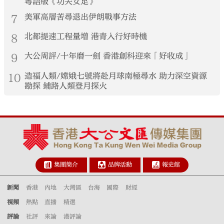
粵語版《功夫女足》
7
美軍高層苦尋退出伊朗戰事方法
8
北都提速工程量增 港青入行好時機
9
大公周評/十年磨一劍 香港創科迎來「好收成」
10
造福人類/嫦娥七號將赴月球南極尋水 助力深空資源
勘探 鋪路人類登月探火
集團簡介
品牌活動
報史館
新聞
香港
內地
大灣區
台海
國際
財經
視頻
熱點
直播
精選
評論
社評
來論
港評論