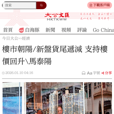
下載客戶端
首頁
白海豚
新聞
視頻
評論
Go Chin
今日大公
經濟
>>
樓市朝陽/新盤貨尾遞減 支持樓
價回升\馬泰陽
2026.01.10
04:16
字號
分享