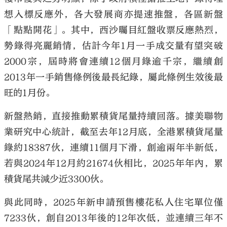
想入標反應外，各大發展商亦提速推盤，各區新盤
「點點開花」。其中，西沙矚目紅盤收票反應熱烈，
勢錄得亮麗銷情，估計今年1月一手成交量有望突破
2000宗，屆時將會連續12個月錄逾千宗，繼續創
2013年一手銷售條例後最長紀錄，屬此條例生效後最
旺的1月份。
新盤熱銷，直接推動累積貨尾量持續回落。據美聯物
業研究中心統計，截至去年12月底，全港累積貨尾量
錄約18387伙，連續11個月下滑，創逾兩年半新低，
若與2024年12月約21674伙相比，2025年年內，累
積貨尾共減少近3300伙。
與此同時，2025年新申請預售樓花私人住宅單位僅
7233伙，創自2013年後的12年次低，並連續三年不