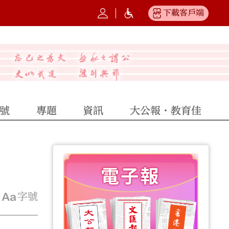
下載客戶端
號
專題
資訊
大公報·教育佳
字號