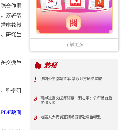
校際合作關
力。簽署儀
學講座教授
）、研究生
了解更多
將在交換生
熱榜
1
伊朗公布協議草案 禁敵對方通過霍峽
養、科學研
2
兩岸社團交流節開幕 張志軍：多帶動台胞
走進大陸
PDF版面
3
港區人大代表蕪湖考察智造綠色轉型