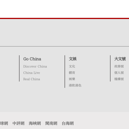
Go China
文娛
大文號
Discover China
文化
政務號
China Live
體育
個人號
Real China
娛樂
機構號
港飲港色
球網
中評網
海峽網
閩南網
台海網