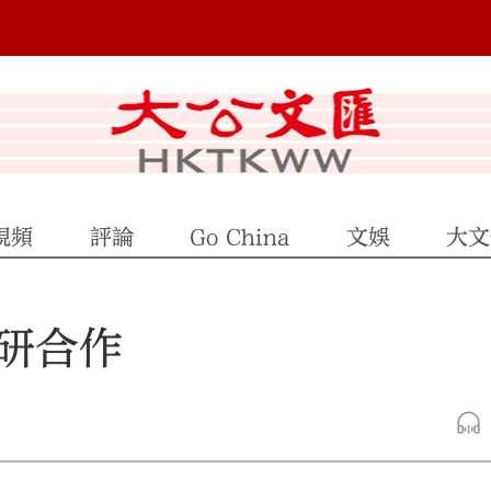
視頻
評論
Go China
文娛
大文
研合作