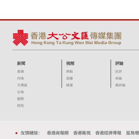
新聞
視頻
評論
香港
熱點
社評
內地
直播
來論
大灣區
精選
港評論
台海
國際
財經
友情鏈接：
香港商報網
香港衛視
香港經濟導報
星島環