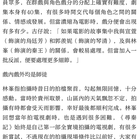
員眾多，在群戲與角色戲分的分配上確實有難度，劇
集本身有40集，有很多時間交代每個角色之間的關
係、情感或發展。但當濃縮為電影時，戲分便會出現
有多有少。古仔說：「如果電影的故事集中我與宣萱
（飾演的烏廷芳）和郭羨妮（飾演的琴清），及與林
峯（飾演的秦王）的關係，會較易處理。但當加入一
批反派，便要處理更多細節。」
戲內戲外均是師徒
林峯指拍攝時昔日的拍檔聚首，勾起無限回憶，十分
感動。當時於貴州取景，山區內的天氣飄忽不定，拍
攝有時都會受天雨影響，幸好最後都順利完成。林峯
回想當年拍電視劇時，也是遇到很多困難，《尋秦
記》始終是自己第一部全實境拍攝的電視劇，有很多
新嘗試，不過現在的拍攝現場條件比以前好，大家有