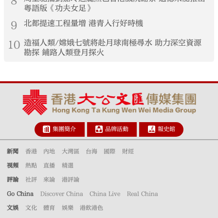
8
粵語版《功夫女足》
9
北都提速工程量增 港青入行好時機
10
造福人類/嫦娥七號將赴月球南極尋水 助力深空資源
勘探 鋪路人類登月探火
集團簡介
品牌活動
報史館
新聞
香港
內地
大灣區
台海
國際
財經
視頻
熱點
直播
精選
評論
社評
來論
港評論
Go China
Discover China
China Live
Real China
文娛
文化
體育
娛樂
港飲港色