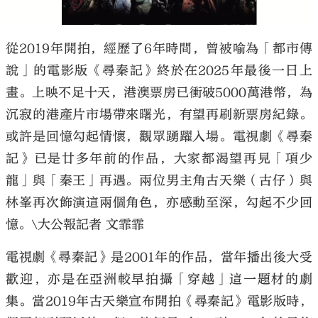
從2019年開拍，經歷了6年時間，曾被喻為「都市傳
說」的電影版《尋秦記》終於在2025年最後一日上
畫。上映不足十天，港澳票房已衝破5000萬港幣，為
沉寂的港產片市場帶來曙光，有望再刷新票房紀錄。
或許是回憶勾起情懷，觀眾踴躍入場。電視劇《尋秦
記》已是廿多年前的作品，大家都渴望再見「項少
龍」與「秦王」再遇。兩位男主角古天樂（古仔）與
林峯再次飾演這兩個角色，亦感動至深，勾起不少回
憶。\大公報記者 文霏霏
電視劇《尋秦記》是2001年的作品，當年播出後大受
歡迎，亦是在亞洲較早拍攝「穿越」這一題材的劇
集。當2019年古天樂宣布開拍《尋秦記》電影版時，