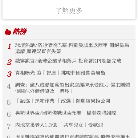
了解更多
熱榜
1
球壇熱話/洛迪情傾巴塞 料離曼城重返西甲 謝絕皇馬
邀請 摩連奴直言失望
2
戳穿謊言/全球企業爭相落戶 投資署KPI超額完成
3
真相曝光 美「智庫」挑唆菲國侵闖黃岩島
4
調查：逾八成憂加薪超出家庭經濟承受能力 僱主團體
促關注外傭借貸及「博炒」
5
「記協」黑箱作業 「改選」鬧劇結果拒公開
6
男籃世界盃/國籃備戰世盃預賽 楊瀚森將歸隊
7
內地空巢老人1.3億 「共享兒女」受歡迎
周星馳攜劉嘉玲迪麗熱巴香港戲院謝票 遺憾未能推出