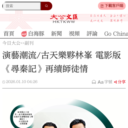
下載客戶端
首頁
白海豚
新聞
視頻
評論
Go Chin
今日大公
副刊
>>
演藝潮流/古天樂夥林峯 電影版
《尋秦記》再續師徒情
2026.01.10
04:26
字號
分享