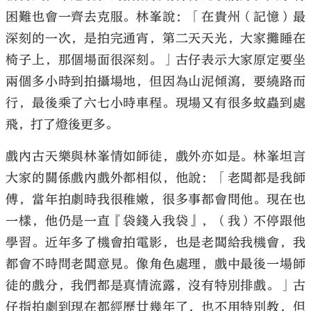
困難也會一齊去克服。林峯說：「在貴州（記憶）最
深刻的一次，是拍完通宵，第二天天光，大家攤睡在
椅子上，那個場面很深刻。」古仔表示大家原定要坐
兩個多小時到拍攝場地，但因為山泥傾瀉，要繞路而
行，最後乘了六七小時車程。現場又有很多蚊蟲到處
飛，打了燈後更多。
戲內古天樂與林峯情如師徒，戲外亦如是。林峯坦言
大家的關係戲內戲外都相似，他說：「老闆都是我師
傅，當年拍劇時我很稚嫩，很多事都會問他。現在也
一樣，他仍是一直『袋錢入我袋』，（我）不停跟他
學習。近年多了機會拍電影，也是老闆給我機會，我
都會不時問老闆意見。像角色處理，戲中最後一場師
徒的戲分，我們都是真情流露，沒有特別排戲。」古
仔指拍劇到現在都經歷廿幾年了，也不用特別教，但