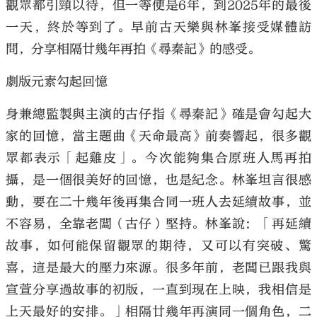
觀眾都引頸以待，但一等便是6年，到2025年的最後
一天，終於等到了。早前古天樂與林峯接受媒體訪
問，分享相隔廿幾年再拍《尋秦記》的感受。
劇版元素勾起回憶
身兼總監製與主演的古仔指《尋秦記》確是會勾起大
家的回憶，當主題曲《天命最高》前奏響起，很多觀
眾都表示「起雞皮」。今次能夠集合原班人馬再拍
攝，是一個很美好的回憶，也是紀念。林峯坦言很感
動，要在二十幾年後再集合同一班人去延續故事，並
不容易，全靠老闆（古仔）堅持。林峯說：「再延續
故事，如何能保留觀眾的期待，又可以有突破、驚
喜，這是最大的壓力來源。很多年前，老闆已跟我與
宣萱分享過故事的初版，一直到現在上映，我相信是
上天最好的安排。」相隔廿幾年再演同一個角色，二