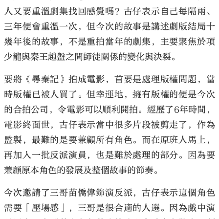
人又要重溫劇集找回感覺嗎？古仔表示自己每隔兩、
三年便會重溫一次，但今次的故事是講述劇版結局十
幾年後的故事，不是重拍當年的劇集，主要聚焦於項
少龍與秦王趙盤之間師徒關係的變化與決裂。
要將《尋秦記》拍成電影，首要是處理版權問題，當
時版權已被人買了。但幸運地，擁有版權的便是今次
的合拍公司，令電影可以順利開拍。經歷了6年時間，
電影終面世，古仔表示當中很多片段被剪走了，作為
監製，最難的是要兼顧所有角色。而在原班人馬上，
再加入一批反派演員，也是難於處理的部分。因為要
兼顧原本角色的發展及整個故事的節奏。
今次邀請了三哥苗僑偉飾演反派，古仔表示這個角色
需要「壓場感」，三哥是很合適的人選。因為戲中演