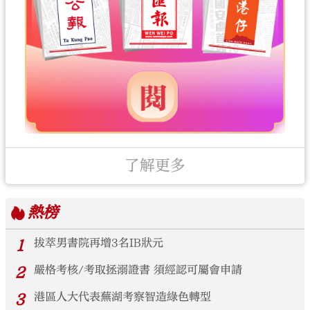
了解更多
熱榜
1
拔萃男書院再增3名IB狀元
2
嚴格考核/考取拯溺證書 須經認可屬會申請
3
港區人大代表蕪湖考察智造綠色轉型