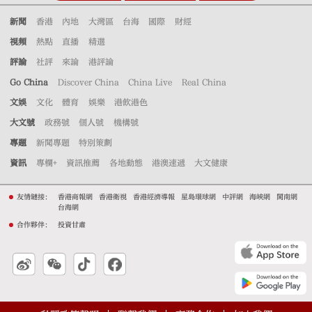
新聞
香港
內地
大灣區
台海
國際
財經
視頻
熱點
直播
精選
評論
社評
來論
港評論
Go China
Discover China
China Live
Real China
文娛
文化
體育
娛樂
港飲港色
大文號
政務號
個人號
機構號
專題
新聞專題
特別策劃
資訊
專欄+
資訊推薦
各地動態
港澳速遞
大文健康
友情鏈接：
香港商報網
香港衛視
香港經濟導報
星島環球網
中評網
海峽網
閩南網
台海網
合作夥伴：
投資甘肅