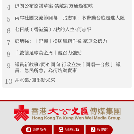
4
伊朗公布協議草案 禁敵對方通過霍峽
5
兩岸社團交流節開幕 張志軍：多帶動台胞走進大陸
6
七日談（香港篇）/秋的人生\何志平
7
鄧炳強：「記協」換屆黑箱作業 毫無公信力
8
「啟德足球黃金周」號召力強勁
9
議員新故事/同心同向 行政立法「同唱一台戲」 議
員：急民所急，為街坊辦實事
10
井水集/闖出新未來
集團簡介
品牌活動
報史館