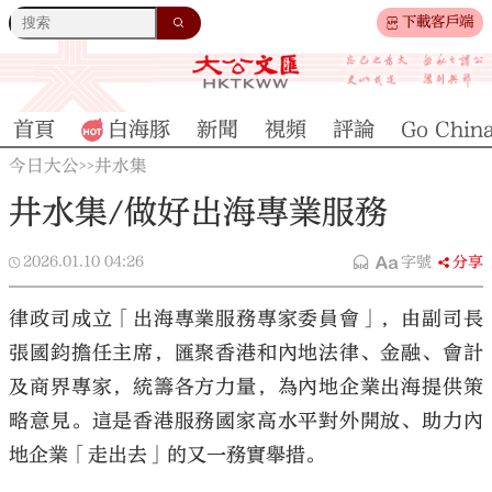
下載客戶端
首頁
白海豚
新聞
視頻
評論
Go Chin
今日大公
井水集
>>
井水集/做好出海專業服務
2026.01.10
04:26
字號
分享
律政司成立「出海專業服務專家委員會」，由副司長
張國鈞擔任主席，匯聚香港和內地法律、金融、會計
及商界專家，統籌各方力量，為內地企業出海提供策
略意見。這是香港服務國家高水平對外開放、助力內
地企業「走出去」的又一務實舉措。