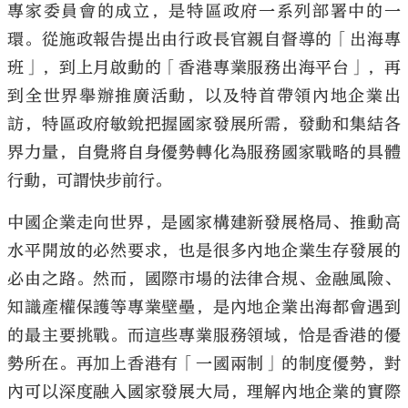
專家委員會的成立，是特區政府一系列部署中的一
環。從施政報告提出由行政長官親自督導的「出海專
班」，到上月啟動的「香港專業服務出海平台」，再
到全世界舉辦推廣活動，以及特首帶領內地企業出
大公文匯
訪，特區政府敏銳把握國家發展所需，發動和集結各
界力量，自覺將自身優勢轉化為服務國家戰略的具體
行動，可謂快步前行。
中國企業走向世界，是國家構建新發展格局、推動高
水平開放的必然要求，也是很多內地企業生存發展的
必由之路。然而，國際市場的法律合規、金融風險、
知識產權保護等專業壁壘，是內地企業出海都會遇到
的最主要挑戰。而這些專業服務領域，恰是香港的優
勢所在。再加上香港有「一國兩制」的制度優勢，對
內可以深度融入國家發展大局，理解內地企業的實際