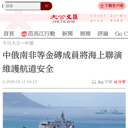
下載客戶端
首頁
范長江行動
新聞
視頻
評論
Go C
今日大公
中國
>>
中俄南非等金磚成員將海上聯演
維護航道安全
2026.01.11
04:13
字號
分享