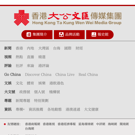
集團簡介
品牌活動
報史館
新聞
香港
內地
大灣區
台海
國際
財經
視頻
熱點
直播
精選
評論
社評
來論
港評論
Go China
Discover China
China Live
Real China
文娛
文化
體育
娛樂
港飲港色
大文號
政務號
個人號
機構號
專題
新聞專題
特別策劃
資訊
專欄+
資訊推薦
各地動態
港澳速遞
大文健康
友情鏈接：
香港商報網
香港衛視
香港經濟導報
星島環球網
中評網
海峽網
閩南網
台海網