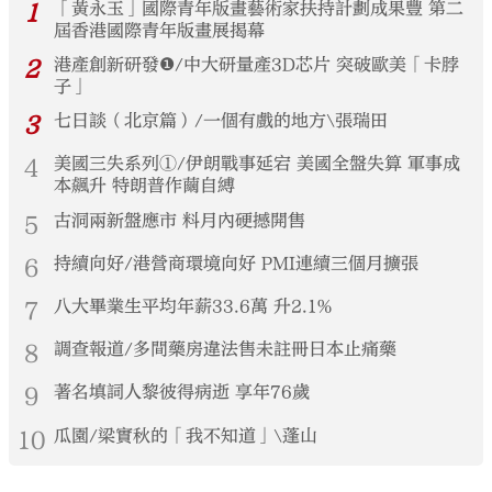
1
「黃永玉」國際青年版畫藝術家扶持計劃成果豐 第二
屆香港國際青年版畫展揭幕
2
港產創新研發❶/中大研量產3D芯片 突破歐美「卡脖
子」
3
七日談（北京篇）/一個有戲的地方\張瑞田
4
美國三失系列①/伊朗戰事延宕 美國全盤失算 軍事成
本飆升 特朗普作繭自縛
5
古洞兩新盤應市 料月內硬撼開售
6
持續向好/港營商環境向好 PMI連續三個月擴張
7
八大畢業生平均年薪33.6萬 升2.1%
8
調查報道/多間藥房違法售未註冊日本止痛藥
9
著名填詞人黎彼得病逝 享年76歲
10
瓜園/梁實秋的「我不知道」\蓬山