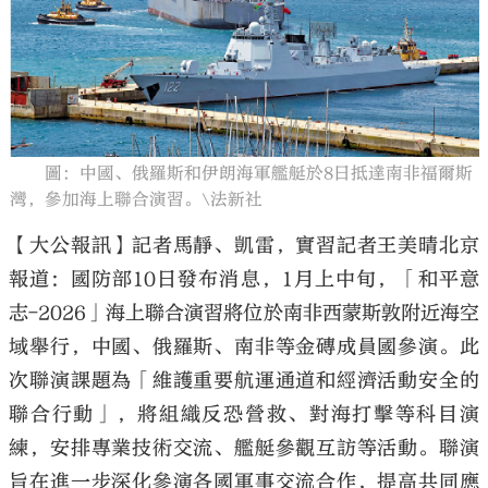
大公文匯
圖：中國、俄羅斯和伊朗海軍艦艇於8日抵達南非福爾斯
灣，參加海上聯合演習。\法新社
【大公報訊】記者馬靜、凱雷，實習記者王美晴北京
報道：國防部10日發布消息，1月上中旬，「和平意
志-2026」海上聯合演習將位於南非西蒙斯敦附近海空
域舉行，中國、俄羅斯、南非等金磚成員國參演。此
次聯演課題為「維護重要航運通道和經濟活動安全的
聯合行動」，將組織反恐營救、對海打擊等科目演
練，安排專業技術交流、艦艇參觀互訪等活動。聯演
旨在進一步深化參演各國軍事交流合作，提高共同應