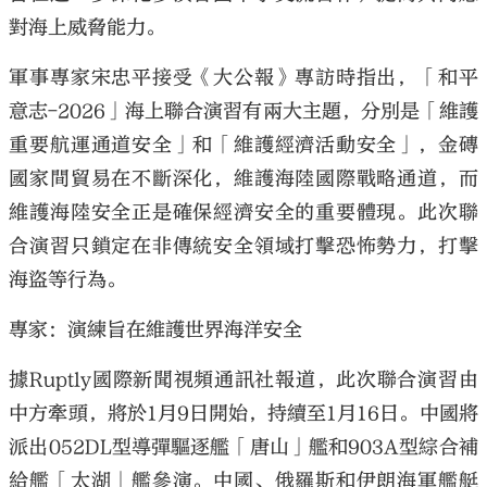
對海上威脅能力。
軍事專家宋忠平接受《大公報》專訪時指出，「和平
意志-2026」海上聯合演習有兩大主題，分別是「維護
重要航運通道安全」和「維護經濟活動安全」，金磚
國家間貿易在不斷深化，維護海陸國際戰略通道，而
維護海陸安全正是確保經濟安全的重要體現。此次聯
合演習只鎖定在非傳統安全領域打擊恐怖勢力，打擊
海盜等行為。
專家：演練旨在維護世界海洋安全
據Ruptly國際新聞視頻通訊社報道，此次聯合演習由
中方牽頭，將於1月9日開始，持續至1月16日。中國將
派出052DL型導彈驅逐艦「唐山」艦和903A型綜合補
給艦「太湖」艦參演。中國、俄羅斯和伊朗海軍艦艇