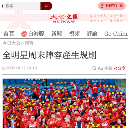
下載客戶端
首頁
白海豚
新聞
視頻
評論
Go Chin
今日大公
體育
>>
全明星周末陣容產生規則
2026.01.11
04:16
字號
分享