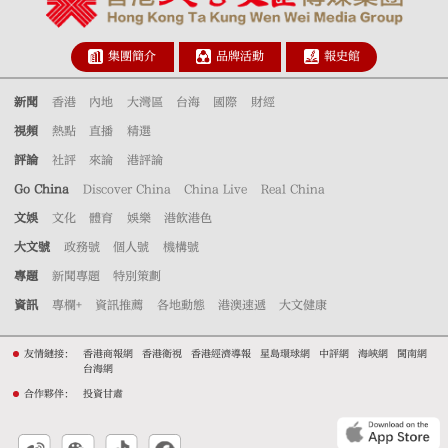
集團簡介
品牌活動
報史館
新聞
香港
內地
大灣區
台海
國際
財經
視頻
熱點
直播
精選
評論
社評
來論
港評論
Go China
Discover China
China Live
Real China
文娛
文化
體育
娛樂
港飲港色
大文號
政務號
個人號
機構號
專題
新聞專題
特別策劃
資訊
專欄+
資訊推薦
各地動態
港澳速遞
大文健康
友情鏈接：
香港商報網
香港衛視
香港經濟導報
星島環球網
中評網
海峽網
閩南網
台海網
合作夥伴：
投資甘肅