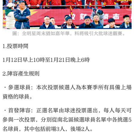
圖：全明星周末猶如嘉年華，料將吸引大批球迷觀賽。
大公文匯
1.投票時間
1月12日早上10時至1月21日晚上6時
2.陣容產生規則
•參選球員：本次投票候選人為本賽季所有具備上場
資格的球員。
•首發陣容：正選名單由球迷投票選出，每人每天可
參與一次投票，分別從南北區候選球員名單中各挑選5
名球員，其中包括前場3人，後場2人。