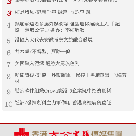
2
銀髮經濟/銀債每手1萬元 8‧21起接受長者申請
3
如是我見/忠義千年 誠善一城\李 輝
4
換屆參選者多屬外媒網媒 包括退休鐘錶工人 「記
協」毫無公信力 各界：不如解散
5
港區人大代表安徽考察文旅融合發展
6
井水集/不轉型，死路一條
7
美國踏入泥潭 翻臉大罵以色列
8
新聞背後/記協「炒散雜軍」操控「黑箱選舉」\梅若
林
9
勒索軟件組織Orova襲港 5企業疑中招洩資料
10
社評/發揮創科主力軍作用 香港高校肩負重任