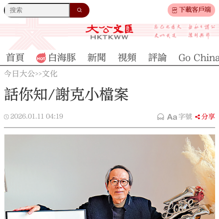
下載客戶端
首頁
白海豚
新聞
視頻
評論
Go Chin
今日大公
文化
>>
話你知/謝克小檔案
2026.01.11
04:19
字號
分享