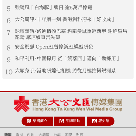
5
強颱風「白海豚」襲日 逾5萬戶停電
6
大公周評/十年磨一劍 香港創科迎來「好收成」
7
球壇熱話/洛迪情傾巴塞 料離曼城重返西甲 謝絕皇馬
邀請 摩連奴直言失望
8
安全疑慮 OpenAI暫停新AI模型研發
9
和平利用/中國探月 從「繞落回」邁向「勘採用」
10
大顯身手/港助研嫦七相機 將從月極拍攝銀河系
集團簡介
品牌活動
報史館
新聞
香港
內地
大灣區
台海
國際
財經