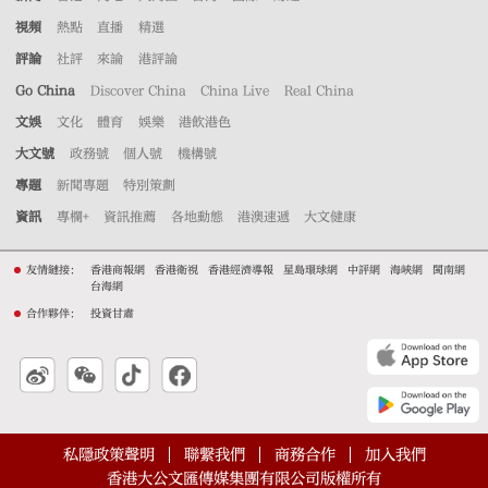
視頻
熱點
直播
精選
評論
社評
來論
港評論
Go China
Discover China
China Live
Real China
文娛
文化
體育
娛樂
港飲港色
大文號
政務號
個人號
機構號
專題
新聞專題
特別策劃
資訊
專欄+
資訊推薦
各地動態
港澳速遞
大文健康
友情鏈接：
香港商報網
香港衛視
香港經濟導報
星島環球網
中評網
海峽網
閩南網
台海網
合作夥伴：
投資甘肅
私隱政策聲明
聯繫我們
商務合作
加入我們
香港大公文匯傳媒集團有限公司版權所有