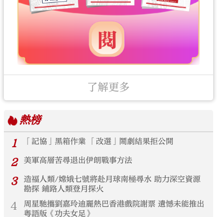
了解更多
熱榜
1
「記協」黑箱作業 「改選」鬧劇結果拒公開
2
美軍高層苦尋退出伊朗戰事方法
3
造福人類/嫦娥七號將赴月球南極尋水 助力深空資源
勘探 鋪路人類登月探火
4
周星馳攜劉嘉玲迪麗熱巴香港戲院謝票 遺憾未能推出
粵語版《功夫女足》