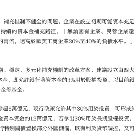
、補充機制不健全的問題。企業在設立初期可能資本充
可持續的資本金補充路徑。「無論國有企業、民營企業
的兩倍，遠高於歐美工商企業30%至40%的負債水平。
期、穩定、多元化補充機制的改革方案，建議設立由四
本金，即允許銀行將資本金的3%用於股權投資，以目前
基金母基金。
超6萬億元，現行政策允許其中30%用於投資，可形成
資本資金約12萬億元，若拿出30%用於長期股權投資
發行特別國債置換部分外匯儲備，既有利於貨幣調控，又