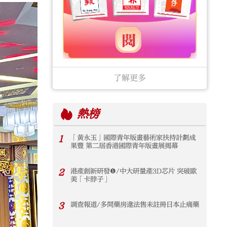
了解更多
熱榜
1
「黃永玉」國際青年版畫藝術家扶持計劃成
果豐 第二屆香港國際青年版畫展揭幕
2
港產創新研發❶/中大研量產3D芯片 突破歐
美「卡脖子」
3
調查報道/多間藥房違法售未註冊日本止痛藥