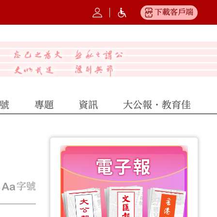
下載客戶端
號
專題
資訊
大公報·教育佳
字號