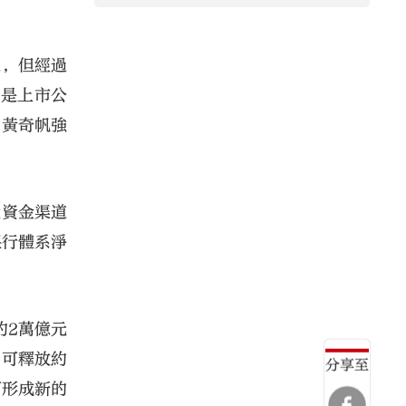
足，但經過
還是上市公
」黃奇帆強
大資金渠道
銀行體系淨
約2萬億元
，可釋放約
分享至
可形成新的