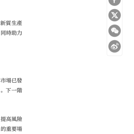
「新質生產
，同時助力
本市場已發
現。下一階
夠提高風險
求的重要場