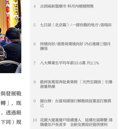
4
古洞兩新盤應市 料月內硬撼開售
5
七日談（北京篇）/一個有戲的地方\張瑞田
6
持續向好/港營商環境向好 PMI連續三個月
擴張
7
八大畢業生平均年薪33.6萬 升2.1%
8
歐洲客萬里奔赴黃果樹 「天然空調房」引爆
避暑熱潮
新與發展戰
9
國台辦：台當局謀強行解散統促黨是打壓異
起轉」，既
己
議，透過銀
10
花園大廈重建戶陸續遷入 延續社區聯繫 鴻
，下同）規
鵠臺住戶長者多 全齡友善設計提供便利