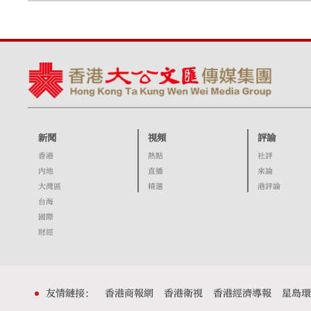
新聞
視頻
評論
香港
熱點
社評
內地
直播
來論
大灣區
精選
港評論
台海
國際
財經
友情鏈接：
香港商報網
香港衛視
香港經濟導報
星島環