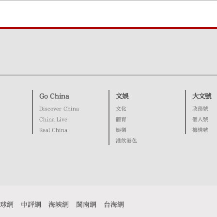
Go China
文娛
大文號
Discover China
文化
政務號
China Live
體育
個人號
Real China
娛樂
機構號
港飲港色
球網
中評網
海峽網
閩南網
台海網