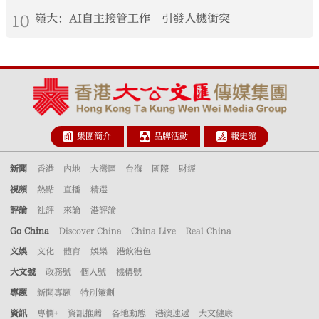
10
嶺大：AI自主接管工作 引發人機衝突
集團簡介
品牌活動
報史館
新聞
香港
內地
大灣區
台海
國際
財經
視頻
熱點
直播
精選
評論
社評
來論
港評論
Go China
Discover China
China Live
Real China
文娛
文化
體育
娛樂
港飲港色
大文號
政務號
個人號
機構號
專題
新聞專題
特別策劃
資訊
專欄+
資訊推薦
各地動態
港澳速遞
大文健康