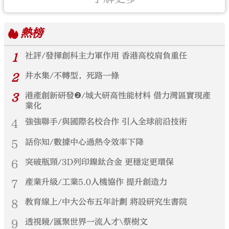
熱榜
1
社評/發揮創科主力軍作用 香港高校肩負重任
2
井水集/不轉型，死路一條
3
港產創新研發❷/城大研高性能材料 借力灣區實現產
業化
4
強強聯手/與國際名校合作 引入全球前沿技術
5
話你知/數據中心過熱令效率下降
6
突破瓶頸/3D列印鎳鈦合金 更穩定更環保
7
產業升級/工業5.0人機協作 提升創造力
8
教育線上/中大公布五年計劃 將設研究生書院
9
透視鏡/匯聚世界一流人才\蔡樹文