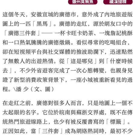
這個冬天，安徽宣城的廣德市，意外成了內地旅遊版
圖上的一匹「黑馬」。廣德的走紅，源於網友口中的
「廣德三件套」── 一杯卡旺卡奶茶、一塊詹記桃酥
和一口熱氣騰騰的廣德燉鍋。看似尋常的吃喝組合，
卻在短視頻平台與社交媒體的推波助瀾下，迅速點燃
了無數人的出遊熱情。從「這是哪兒」到「什麼時候
去」，不少外省遊客完成了一次心態轉變，也親身見
證了新型消費政策背景下，一座小城被重新看見的過
程。\潘 少（文、圖）
在走紅之前，廣德對很多人而言，只是地圖上一個不
太起眼的名字。它位於皖南與蘇浙交界處，既不在傳
統熱門旅遊線路上，也少有被反覆書寫的「標籤」。
正因如此，當「三件套」成為網絡熱詞時，最初不少