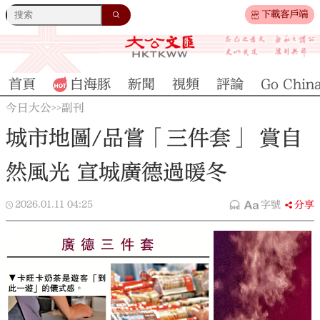
下載客戶端
首頁
白海豚
新聞
視頻
評論
Go Chin
今日大公
副刊
>>
城市地圖/品嘗「三件套」 賞自
然風光 宣城廣德過暖冬
2026.01.11
04:25
字號
分享