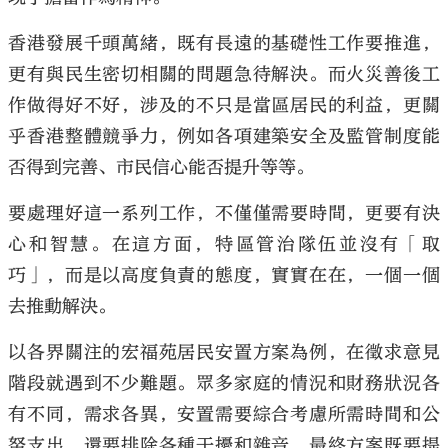
香港發展千頭萬緒，既有長遠的基礎性工作要推進，
更有與民生密切相關的問題急待解決。而火災善後工
作做得好不好，涉及的不只是當區居民的利益，更關
大公文匯
乎香港整體競爭力，例如各項建築安全及監管制度能
否得到完善、市民信心能否提升等等。
要處理好這一系列工作，不僅僅需要時間，更要有決
心和智慧。在這方面，特區管治隊伍並沒有「取
巧」，而是以高度負責的態度，實實在在，一個一個
去推動解決。
以各界關注的宏福苑居民安置方案為例，在徵求意見
階段就遇到不少難題。眾多家庭的情況和財務狀況各
有不同，需求各異，安置需要綜合考慮所需時間和公
帑支出，還要排除各種干擾和雜音，最終方案既要提