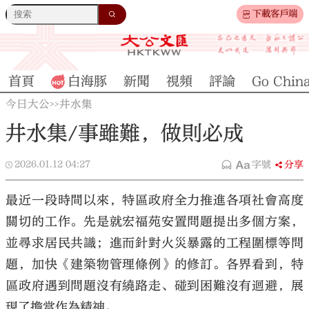
下載客戶端
首頁
白海豚
新聞
視頻
評論
Go Chin
今日大公
井水集
>>
井水集/事雖難，做則必成
2026.01.12
04:27
字號
分享
最近一段時間以來，特區政府全力推進各項社會高度
關切的工作。先是就宏福苑安置問題提出多個方案，
並尋求居民共識；進而針對火災暴露的工程圍標等問
題，加快《建築物管理條例》的修訂。各界看到，特
區政府遇到問題沒有繞路走、碰到困難沒有迴避，展
現了擔當作為精神。