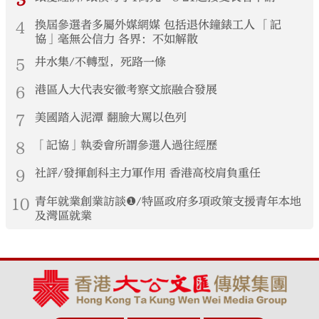
3
4
換屆參選者多屬外媒網媒 包括退休鐘錶工人 「記
協」毫無公信力 各界：不如解散
5
井水集/不轉型，死路一條
6
港區人大代表安徽考察文旅融合發展
7
美國踏入泥潭 翻臉大罵以色列
8
「記協」執委會所謂參選人過往經歷
9
社評/發揮創科主力軍作用 香港高校肩負重任
10
青年就業創業訪談❶/特區政府多項政策支援青年本地
及灣區就業