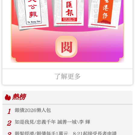
了解更多
熱榜
1
銀債2026懶人包
2
如是我見/忠義千年 誠善一城\李 輝
銀髮經濟/銀債每手1萬元 8‧21起接受長者申請