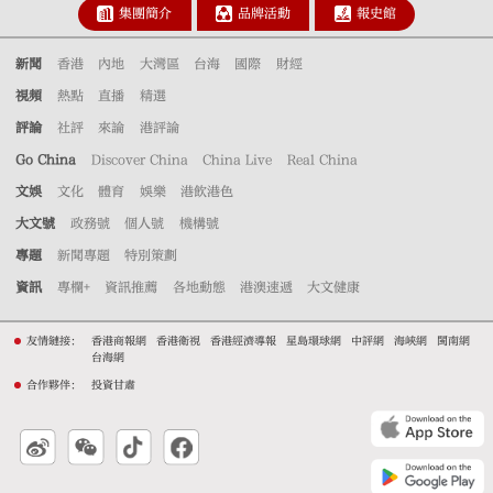
集團簡介
品牌活動
報史館
新聞
香港
內地
大灣區
台海
國際
財經
視頻
熱點
直播
精選
評論
社評
來論
港評論
Go China
Discover China
China Live
Real China
文娛
文化
體育
娛樂
港飲港色
大文號
政務號
個人號
機構號
專題
新聞專題
特別策劃
資訊
專欄+
資訊推薦
各地動態
港澳速遞
大文健康
友情鏈接：
香港商報網
香港衛視
香港經濟導報
星島環球網
中評網
海峽網
閩南網
台海網
合作夥伴：
投資甘肅