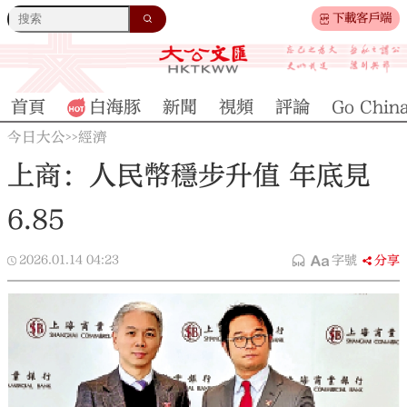
下載客戶端
首頁
白海豚
新聞
視頻
評論
Go Chin
今日大公
經濟
>>
上商：人民幣穩步升值 年底見
6.85
2026.01.14
04:23
字號
分享