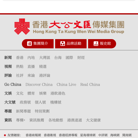
集團簡介
品牌活動
報史館
新聞
香港
內地
大灣區
台海
國際
財經
視頻
熱點
直播
精選
評論
社評
來論
港評論
Go China
Discover China
China Live
Real China
文娛
文化
體育
娛樂
港飲港色
大文號
政務號
個人號
機構號
專題
新聞專題
特別策劃
資訊
專欄+
資訊推薦
各地動態
港澳速遞
大文健康
友情鏈接：
香港商報網
香港衛視
香港經濟導報
星島環球網
中評網
海峽網
閩南網