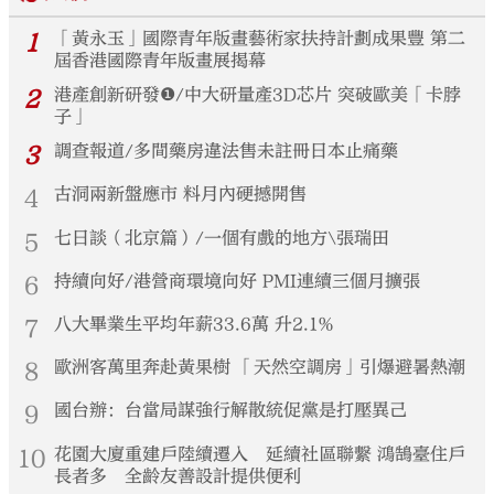
1
「黃永玉」國際青年版畫藝術家扶持計劃成果豐 第二
屆香港國際青年版畫展揭幕
2
港產創新研發❶/中大研量產3D芯片 突破歐美「卡脖
子」
3
調查報道/多間藥房違法售未註冊日本止痛藥
4
古洞兩新盤應市 料月內硬撼開售
5
七日談（北京篇）/一個有戲的地方\張瑞田
6
持續向好/港營商環境向好 PMI連續三個月擴張
7
八大畢業生平均年薪33.6萬 升2.1%
8
歐洲客萬里奔赴黃果樹 「天然空調房」引爆避暑熱潮
9
國台辦：台當局謀強行解散統促黨是打壓異己
10
花園大廈重建戶陸續遷入 延續社區聯繫 鴻鵠臺住戶
長者多 全齡友善設計提供便利