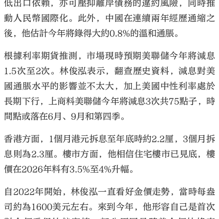
低出口依賴，亦可壓抑離岸債務的違約風險，同時推
動人民幣國際化。此外，中國在連續兩年經歷通縮之
後，他估計今年將錄得大約0.8%的溫和通脹。
根據利率期貨推測，市場現時預期美聯儲今年將減息
1.5次至2次。林俊泓表示，翻查歷史資料，減息對美
國通脹水平的影響並不太大，加上美國中性利率處於
長期下行，上商料美聯儲今年將減息3次共75點子，時
間點或落在6月、9月和第四季。
香港方面，1個月港元拆息至年底時約2.2厘，3個月拆
息則為2.3厘。樓市方面，他相信住宅樓市已見底，樓
價在2026年料有3.5%至4%升幅。
自2022年開始，林俊泓一直看好金價走勢，當時每盎
司約為1600美元左右。來到今年，他形容自己是首次