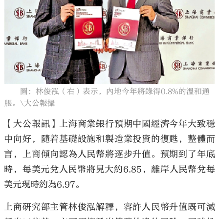
大公文匯
圖：林俊泓（右）表示，內地今年將錄得0.8%的溫和通
脹。\大公報攝
【大公報訊】上海商業銀行預期中國經濟今年大致穩
中向好，隨着基礎設施和製造業投資的復甦，整體而
言，上商傾向認為人民幣將逐步升值。預期到了年底
時，每美元兌人民幣將見大約6.85，離岸人民幣兌每
美元現時約為6.97。
上商研究部主管林俊泓解釋，容許人民幣升值既可減