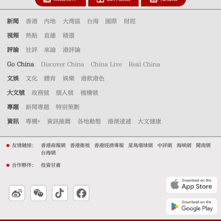
新聞
香港
內地
大灣區
台海
國際
財經
視頻
熱點
直播
精選
評論
社評
來論
港評論
Go China
Discover China
China Live
Real China
文娛
文化
體育
娛樂
港飲港色
大文號
政務號
個人號
機構號
專題
新聞專題
特別策劃
資訊
專欄+
資訊推薦
各地動態
港澳速遞
大文健康
友情鏈接：
香港商報網
香港衛視
香港經濟導報
星島環球網
中評網
海峽網
閩南網
台海網
合作夥伴：
投資甘肅