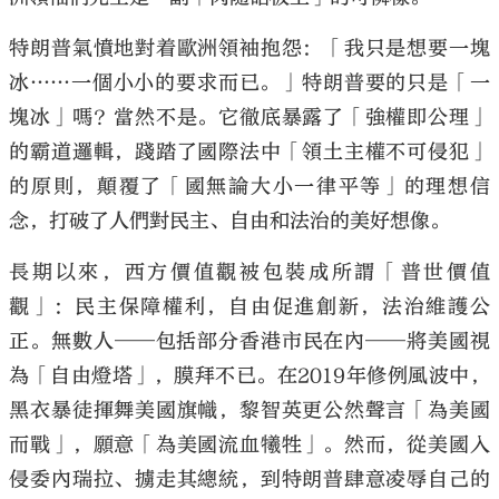
特朗普氣憤地對着歐洲領袖抱怨：「我只是想要一塊
冰……一個小小的要求而已。」特朗普要的只是「一
塊冰」嗎？當然不是。它徹底暴露了「強權即公理」
大公文匯
的霸道邏輯，踐踏了國際法中「領土主權不可侵犯」
的原則，顛覆了「國無論大小一律平等」的理想信
念，打破了人們對民主、自由和法治的美好想像。
長期以來，西方價值觀被包裝成所謂「普世價值
觀」：民主保障權利，自由促進創新，法治維護公
正。無數人──包括部分香港市民在內──將美國視
為「自由燈塔」，膜拜不已。在2019年修例風波中，
黑衣暴徒揮舞美國旗幟，黎智英更公然聲言「為美國
而戰」，願意「為美國流血犧牲」。然而，從美國入
侵委內瑞拉、擄走其總統，到特朗普肆意凌辱自己的