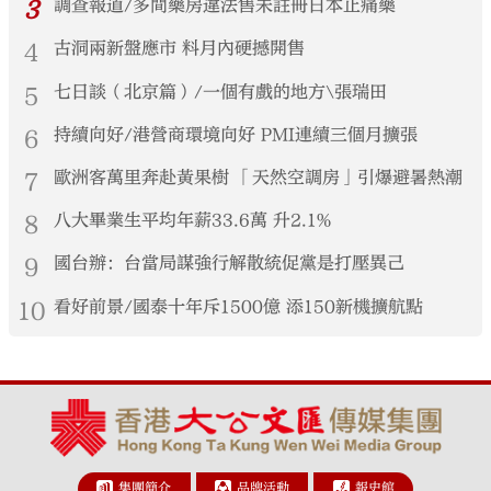
3
調查報道/多間藥房違法售未註冊日本止痛藥
4
古洞兩新盤應市 料月內硬撼開售
5
七日談（北京篇）/一個有戲的地方\張瑞田
6
持續向好/港營商環境向好 PMI連續三個月擴張
7
歐洲客萬里奔赴黃果樹 「天然空調房」引爆避暑熱潮
8
八大畢業生平均年薪33.6萬 升2.1%
9
國台辦：台當局謀強行解散統促黨是打壓異己
10
看好前景/國泰十年斥1500億 添150新機擴航點
集團簡介
品牌活動
報史館