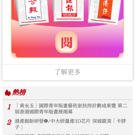
了解更多
熱榜
1
「黃永玉」國際青年版畫藝術家扶持計劃成果豐 第二
屆香港國際青年版畫展揭幕
2
港產創新研發❶/中大研量產3D芯片 突破歐美「卡脖
子」