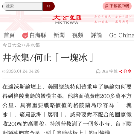
下載客戶端
首頁
白海豚
新聞
視頻
評論
Go Chin
今日大公
井水集
>>
井水集/何止「一塊冰」
2026.01.24
04:28
字號
分享
在達沃斯論壇上，美國總統特朗普重申了無論如何要
得到格陵蘭島的蠻橫主張。他將面積廣達200多萬平方
公里、具有重要戰略價值的格陵蘭島形容為「一塊
冰」，痛罵歐洲「孱弱」，威脅要對不配合的國家徵
收200%的高關稅。特朗普教訓了一個多小時，台下歐
洲領袖們完全是一副「肉隨砧板上」的可憐樣。