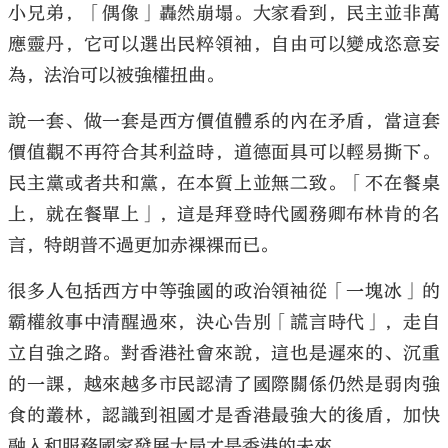
小兄弟，「偶像」轟然崩塌。大家看到，民主並非萬
應靈丹，它可以選出民粹領袖，自由可以變成恣意妄
為，法治可以被強權扭曲。
說一套、做一套是西方價值體系的內在矛盾，當這套
價值觀不再符合其利益時，道德面具可以輕易撕下。
民主黨或者共和黨，在本質上並無二致。「不在餐桌
上，就在餐單上」，這是拜登時代國務卿布林肯的名
言，特朗普不過更加赤裸裸而已。
很多人包括西方中等強國的政治領袖從「一塊冰」的
霸權敘事中清醒過來，決心告別「謊言時代」，走自
立自強之路。對香港社會來說，這也是遲來的、沉重
的一課，越來越多市民認清了國際關係仍然是弱肉強
食的叢林，認識到祖國才是香港最強大的後盾，加快
融入和服務國家發展大局才是香港的未來。