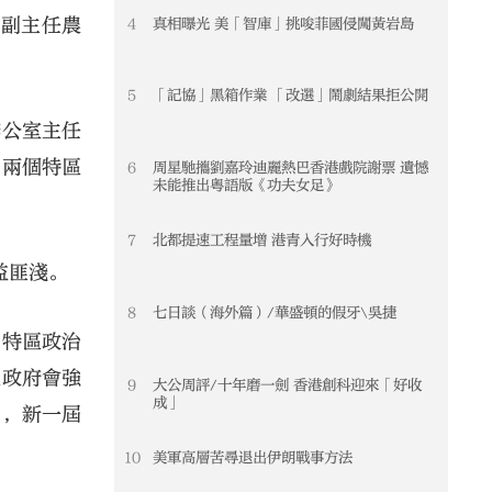
、副主任農
4
真相曝光 美「智庫」挑唆菲國侵闖黃岩島
5
「記協」黑箱作業 「改選」鬧劇結果拒公開
辦公室主任
，兩個特區
6
周星馳攜劉嘉玲迪麗熱巴香港戲院謝票 遺憾
未能推出粵語版《功夫女足》
7
北都提速工程量增 港青入行好時機
益匪淺。
8
七日談（海外篇）/華盛頓的假牙\吳捷
的特區政治
區政府會強
9
大公周評/十年磨一劍 香港創科迎來「好收
成」
四，新一屆
10
美軍高層苦尋退出伊朗戰事方法