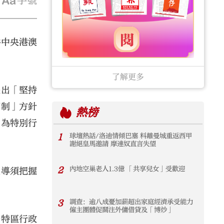
字號
共中央港澳
了解更多
提出「堅持
兩制」方針
熱榜
，為特別行
1
球壇熱話/洛迪情傾巴塞 料離曼城重返西甲
謝絕皇馬邀請 摩連奴直言失望
2
內地空巢老人1.3億 「共享兒女」受歡迎
主導須把握
3
調查：逾八成憂加薪超出家庭經濟承受能力
僱主團體促關注外傭借貸及「博炒」
門特區行政