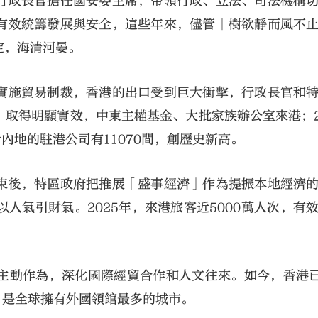
行政長官擔任國安委主席，帶領行政、立法、司法機構
有效統籌發展與安全，這些年來，儘管「樹欲靜而風不
定，海清河晏。
實施貿易制裁，香港的出口受到巨大衝擊，行政長官和
取得明顯實效，中東主權基金、大批家族辦公室來港；2
內地的駐港公司有11070間，創歷史新高。
束後，特區政府把推展「盛事經濟」作為提振本地經濟
人氣引財氣。2025年，來港旅客近5000萬人次，有
主動作為，深化國際經貿合作和人文往來。如今，香港已
，是全球擁有外國領館最多的城市。