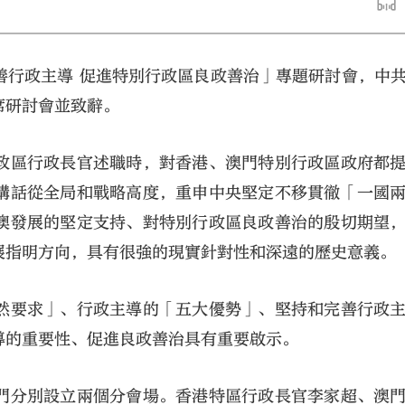
善行政主導 促進特別行政區良政善治」專題研討會，中
席研討會並致辭。
政區行政長官述職時，對香港、澳門特別行政區政府都
大公文匯
講話從全局和戰略高度，重申中央堅定不移貫徹「一國
澳發展的堅定支持、對特別行政區良政善治的殷切期望
展指明方向，具有很強的現實針對性和深遠的歷史意義。
然要求」、行政主導的「五大優勢」、堅持和完善行政
導的重要性、促進良政善治具有重要啟示。
門分別設立兩個分會場。香港特區行政長官李家超、澳