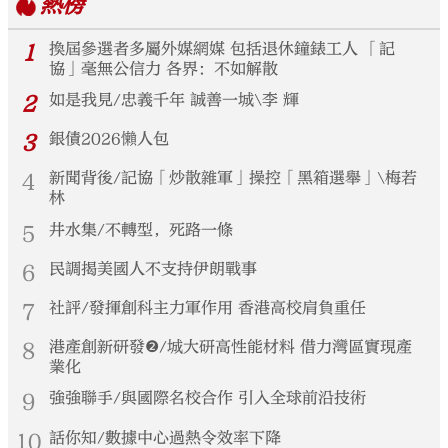
熱榜
1
換屆參選者多屬外媒網媒 包括退休鐘錶工人 「記
協」毫無公信力 各界：不如解散
2
如是我見/忠義千年 誠善一城\李 輝
3
銀債2026懶人包
4
新聞背後/記協「炒散雜軍」操控「黑箱選舉」\梅若
林
5
井水集/不轉型，死路一條
6
民調揭美國人不支持伊朗戰事
7
社評/發揮創科主力軍作用 香港高校肩負重任
8
港產創新研發❷/城大研高性能材料 借力灣區實現產
業化
9
強強聯手/與國際名校合作 引入全球前沿技術
10
話你知/數據中心過熱令效率下降