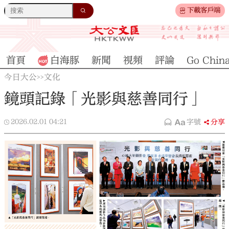
下載客戶端
首頁
白海豚
新聞
視頻
評論
Go Chin
今日大公
文化
>>
鏡頭記錄「光影與慈善同行」
2026.02.01
04:21
字號
分享