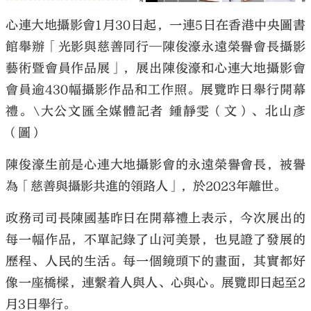
心連大地攝影會1月30日起，一連5日在香港中央圖書
館舉辦「光影與慈善同行─陳俊濠永遠榮譽會長攝影
藝術暨會員作品展」，展出陳俊濠和心連大地攝影會
會員逾430幅攝影作品和工作照。展覽昨日舉行開幕
大公文匯
禮。\大公文匯全媒體記者 鍾靜雯（文）、北山彥
（圖）
陳俊濠生前是心連大地攝影會的永遠榮譽會長，被譽
為「慈善與攝影共進的領路人」，於2023年離世。
政務司司長陳國基昨日在開幕禮上表示，今次展出的
每一幅作品，不單記錄了山河美景，也見證了發展的
歷程、人民的生活。每一個鏡頭下的畫面，其實都好
像一座橋樑，連繫着人與人、心與心。展覽即日起至2
月3日舉行。