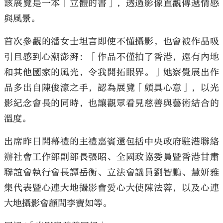
該展覽是一本「立體的書」，透過影像直觀傳遞情感
與風景。
首次參觀的潘女士坦言即使不懂攝影，也會被作品吸
引且感到心潮澎湃：「作品不僅拍了香港，還有內地
和其他國家的風光，令我開拓眼界。」她察覺展出作
品多出自陳俊濠之手，認為展覽「頗具心意」，以光
影紀念會長的同時，也讓觀眾看見慈善與藝術結合的
溫度。
出席昨日開幕禮的主禮嘉賓還包括中央政府駐港聯絡
辦社會工作部副部長張昭、全國政協委員暨香港甘肅
聯誼會執行會長譚岳衡、立法會議員劉智鵬、慧妍雅
集代表暨心連大地攝影會愛心大使陳法蓉，以及心連
大地攝影會顧問李寶如等。