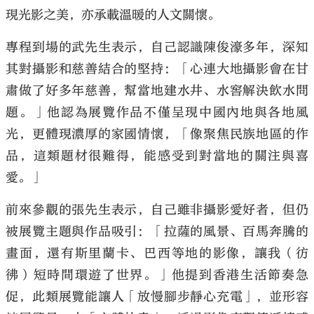
現光影之美，亦承載溫暖的人文關懷。
專程到場的武先生表示，自己認識陳俊濠多年，深知
其對攝影和慈善結合的堅持：「心連大地攝影會在甘
肅做了好多年慈善，幫當地建水井、水窖解決飲水問
題。」他認為展覽作品不僅呈現中國內地與各地風
光，更體現濃厚的家國情懷，「像聚焦民族地區的作
品，這類題材很難得，能感受到對當地的關注與喜
愛。」
前來參觀的張先生表示，自己雖非攝影愛好者，但仍
被展覽主題與作品吸引：「拉薩的風景、百馬奔騰的
畫面，還有斯里蘭卡、巴西等地的影像，讓我（彷
彿）短時間環遊了世界。」他提到香港生活節奏急
促，此類展覽能讓人「放慢腳步靜心充電」，並形容