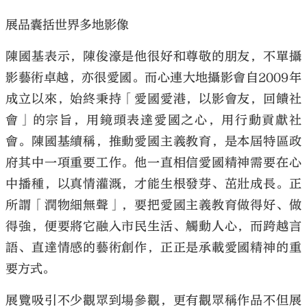
展品囊括世界多地影像
陳國基表示，陳俊濠是他很好和尊敬的朋友，不單攝
影藝術卓越，亦很愛國。而心連大地攝影會自2009年
成立以來，始終秉持「愛國愛港，以影會友，回饋社
會」的宗旨，用鏡頭表達愛國之心，用行動貢獻社
會。陳國基續稱，推動愛國主義教育，是本屆特區政
府其中一項重要工作。他一直相信愛國精神需要在心
中播種，以真情灌溉，才能生根發芽、茁壯成長。正
所謂「潤物細無聲」，要把愛國主義教育做得好、做
得強，便要將它融入市民生活、觸動人心，而跨越言
語、直達情感的藝術創作，正正是承載愛國精神的重
要方式。
展覽吸引不少觀眾到場參觀，更有觀眾稱作品不但展