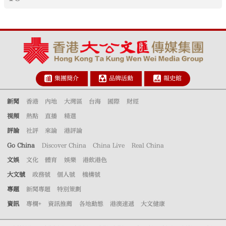
集團簡介
品牌活動
報史館
新聞
香港
內地
大灣區
台海
國際
財經
視頻
熱點
直播
精選
評論
社評
來論
港評論
Go China
Discover China
China Live
Real China
文娛
文化
體育
娛樂
港飲港色
大文號
政務號
個人號
機構號
專題
新聞專題
特別策劃
資訊
專欄+
資訊推薦
各地動態
港澳速遞
大文健康