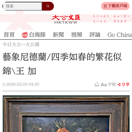
下載客戶端
首頁
白海豚
新聞
視頻
評論
Go Chin
今日大公
大公園
>>
藝象尼德蘭/四季如春的繁花似
錦\王 加
2026.02.03
04:20
字號
分享