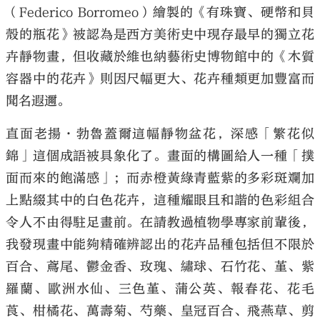
（Federico Borromeo）繪製的《有珠寶、硬幣和貝
殼的瓶花》被認為是西方美術史中現存最早的獨立花
卉靜物畫，但收藏於維也納藝術史博物館中的《木質
容器中的花卉》則因尺幅更大、花卉種類更加豐富而
聞名遐邇。
直面老揚·勃魯蓋爾這幅靜物盆花，深感「繁花似
錦」這個成語被具象化了。畫面的構圖給人一種「撲
面而來的飽滿感」；而赤橙黃綠青藍紫的多彩斑斕加
上點綴其中的白色花卉，這種耀眼且和諧的色彩組合
令人不由得駐足畫前。在請教過植物學專家前輩後，
我發現畫中能夠精確辨認出的花卉品種包括但不限於
百合、鳶尾、鬱金香、玫瑰、繡球、石竹花、堇、紫
羅蘭、歐洲水仙、三色堇、蒲公英、報春花、花毛
莨、柑橘花、萬壽菊、芍藥、皇冠百合、飛燕草、剪