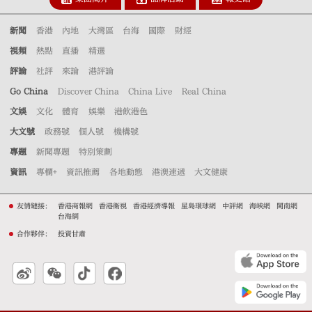
新聞
香港
內地
大灣區
台海
國際
財經
視頻
熱點
直播
精選
評論
社評
來論
港評論
Go China
Discover China
China Live
Real China
文娛
文化
體育
娛樂
港飲港色
大文號
政務號
個人號
機構號
專題
新聞專題
特別策劃
資訊
專欄+
資訊推薦
各地動態
港澳速遞
大文健康
友情鏈接：
香港商報網
香港衛視
香港經濟導報
星島環球網
中評網
海峽網
閩南網
台海網
合作夥伴：
投資甘肅