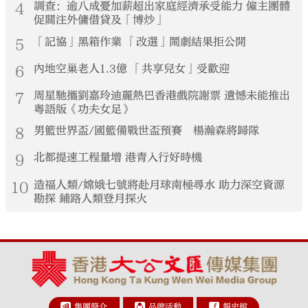
4
調查：逾八成憂加薪超出家庭經濟承受能力 僱主團體
促關注外傭借貸及「博炒」
5
「記協」黑箱作業 「改選」鬧劇結果拒公開
6
內地空巢老人1.3億 「共享兒女」受歡迎
7
周星馳攜劉嘉玲迪麗熱巴香港戲院謝票 遺憾未能推出
粵語版《功夫女足》
8
男籃世界盃/國籃備戰世盃預賽 楊瀚森將歸隊
9
北都提速工程量增 港青入行好時機
10
造福人類/嫦娥七號將赴月球南極尋水 助力深空資源
勘探 鋪路人類登月探火
集團簡介
品牌活動
報史館