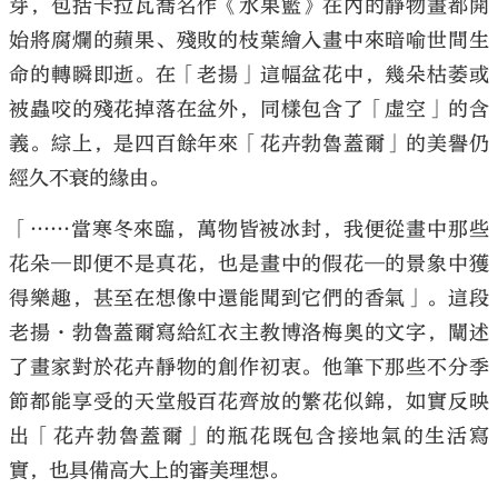
芽，包括卡拉瓦喬名作《水果籃》在內的靜物畫都開
始將腐爛的蘋果、殘敗的枝葉繪入畫中來暗喻世間生
命的轉瞬即逝。在「老揚」這幅盆花中，幾朵枯萎或
被蟲咬的殘花掉落在盆外，同樣包含了「虛空」的含
義。綜上，是四百餘年來「花卉勃魯蓋爾」的美譽仍
經久不衰的緣由。
「……當寒冬來臨，萬物皆被冰封，我便從畫中那些
花朵─即便不是真花，也是畫中的假花─的景象中獲
得樂趣，甚至在想像中還能聞到它們的香氣」。這段
老揚·勃魯蓋爾寫給紅衣主教博洛梅奧的文字，闡述
了畫家對於花卉靜物的創作初衷。他筆下那些不分季
節都能享受的天堂般百花齊放的繁花似錦，如實反映
出「花卉勃魯蓋爾」的瓶花既包含接地氣的生活寫
實，也具備高大上的審美理想。