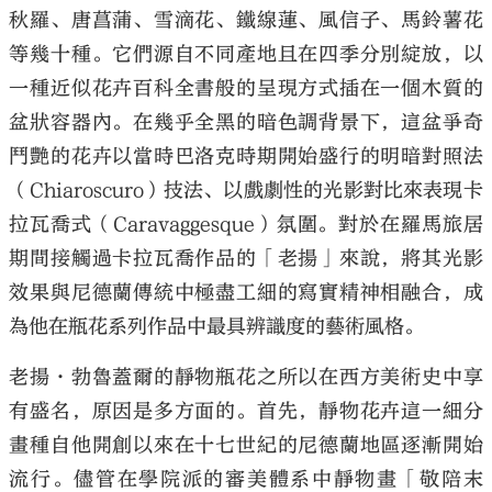
秋羅、唐菖蒲、雪滴花、鐵線蓮、風信子、馬鈴薯花
等幾十種。它們源自不同產地且在四季分別綻放，以
一種近似花卉百科全書般的呈現方式插在一個木質的
盆狀容器內。在幾乎全黑的暗色調背景下，這盆爭奇
鬥艷的花卉以當時巴洛克時期開始盛行的明暗對照法
（Chiaroscuro）技法、以戲劇性的光影對比來表現卡
拉瓦喬式（Caravaggesque）氛圍。對於在羅馬旅居
期間接觸過卡拉瓦喬作品的「老揚」來說，將其光影
效果與尼德蘭傳統中極盡工細的寫實精神相融合，成
為他在瓶花系列作品中最具辨識度的藝術風格。
老揚·勃魯蓋爾的靜物瓶花之所以在西方美術史中享
有盛名，原因是多方面的。首先，靜物花卉這一細分
畫種自他開創以來在十七世紀的尼德蘭地區逐漸開始
流行。儘管在學院派的審美體系中靜物畫「敬陪末