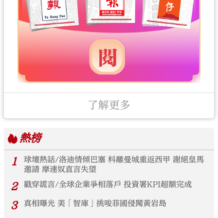
了解更多
熱榜
1
球壇熱話/洛迪情傾巴塞 料離曼城重返西甲 謝絕皇馬
邀請 摩連奴直言失望
2
戳穿謊言/全球企業爭相落戶 投資署KPI超額完成
3
真相曝光 美「智庫」挑唆菲國侵闖黃岩島