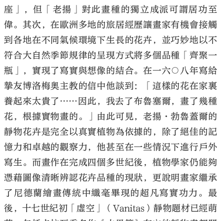
座」，但「老揚」對此畫種的獨立成派可謂居功至
偉。其次，在歐洲多地的旅居經歷讓畫家有機會接觸
到各地在不同氣候環境下生長的花卉，並巧妙地以不
符合大自然季節規律的呈現方式將多個品種「齊聚一
瓶」，實現了寫實與想像的結合。在一六○八年寫給
摯友博洛梅奧主教的信中他談到：「這樣的花在家裏
養起來太貴了……因此，我去了布魯塞爾，畫了幾種
花，根據實物畫的。」由此可見，老揚·勃魯蓋爾的
靜物花卉是完全以真實植物為依據的，除了絕佳的記
憶力和卓越的觀察力，他甚至在一些情況下進行戶外
寫生。而畫作在完成四個多世紀後，植物學家仍能夠
憑藉圖像清晰辨認花卉品種的現狀，更說明畫家繼承
了尼德蘭繪畫傳統中纖毫畢現的超凡寫實功力。最
後，十七世紀初「虛空」（Vanitas）靜物題材已經萌