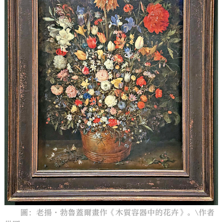
大公文匯
圖：老揚·勃魯蓋爾畫作《木質容器中的花卉》。\作者