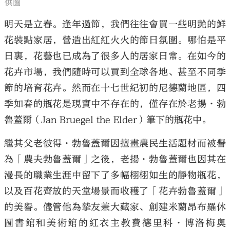
供圖
明天是立春。逢年過節，我們往往會買一些明艷的鮮
花裝點家居，營造出紅紅火火的節日氛圍。哪怕是平
日裏，花藝也已成為了很多人的居家日常。在如今的
花卉市場，我們隨時可以買到全球各地、甚至不同季
節的培育花卉。然而在十七世紀初的尼德蘭地區，四
季如春的瓶花是現實中不存在的，僅存在於老揚·勃
魯蓋爾（Jan Bruegel the Elder）筆下的瓶花中。
繼其父老彼得·勃魯蓋爾因擅畫農民生活題材而被譽
為「農夫勃魯蓋爾」之後，老揚·勃魯蓋爾也因其在
漫長的職業生涯中留下了多幅栩栩如生的靜物瓶花，
以及百花齊放的天堂場景而收穫了「花卉勃魯蓋爾」
的美譽。儘管他為摯友兼大藏家、創建米蘭昂布羅休
圖書館和美術館的紅衣主教費德里科·博洛梅奧