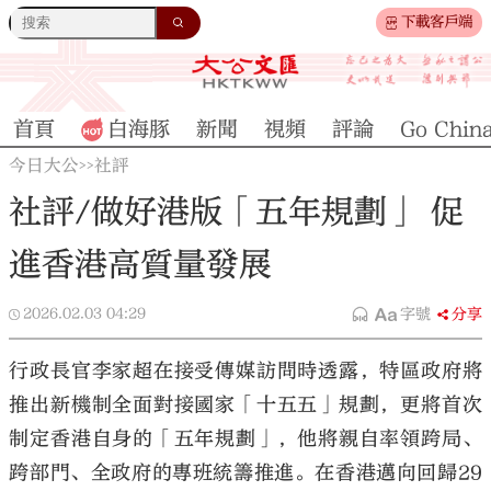
下載客戶端
首頁
白海豚
新聞
視頻
評論
Go Chin
今日大公
社評
>>
社評/做好港版「五年規劃」 促
進香港高質量發展
2026.02.03
04:29
字號
分享
行政長官李家超在接受傳媒訪問時透露，特區政府將
推出新機制全面對接國家「十五五」規劃，更將首次
制定香港自身的「五年規劃」，他將親自率領跨局、
跨部門、全政府的專班統籌推進。在香港邁向回歸29