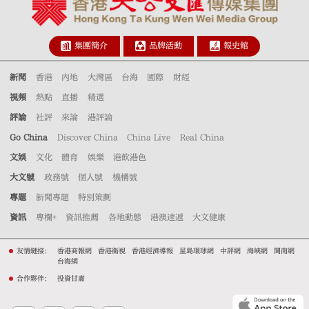
集團簡介
品牌活動
報史館
新聞
香港
內地
大灣區
台海
國際
財經
視頻
熱點
直播
精選
評論
社評
來論
港評論
Go China
Discover China
China Live
Real China
文娛
文化
體育
娛樂
港飲港色
大文號
政務號
個人號
機構號
專題
新聞專題
特別策劃
資訊
專欄+
資訊推薦
各地動態
港澳速遞
大文健康
友情鏈接：
香港商報網
香港衛視
香港經濟導報
星島環球網
中評網
海峽網
閩南網
台海網
合作夥伴：
投資甘肅