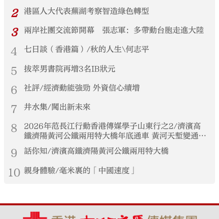
2
港區人大代表蕪湖考察智造綠色轉型
3
兩岸社團交流節開幕 張志軍：多帶動台胞走進大陸
4
七日談（香港篇）/秋的人生\何志平
5
拔萃男書院再增3名IB狀元
6
社評/經濟動能強勁 外資信心續增
7
井水集/闖出新未來
8
2026年范長江行動香港傳媒學子山東行之2/濟濱高
鐵濟陽黃河公鐵兩用特大橋年底通車 黃河天塹變通途
港生見證大國基建實力
9
話你知/濟濱高鐵濟陽黃河公鐵兩用特大橋
10
親身體驗/毫米裏的「中國速度」