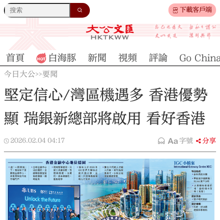
下載客戶端
首頁
白海豚
新聞
視頻
評論
Go Chin
今日大公
要聞
>>
堅定信心/灣區機遇多 香港優勢
顯 瑞銀新總部將啟用 看好香港
2026.02.04
04:17
字號
分享