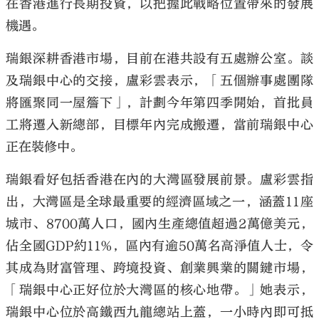
在香港進行長期投資，以把握此戰略位置帶來的發展
機遇。
瑞銀深耕香港市場，目前在港共設有五處辦公室。談
及瑞銀中心的交接，盧彩雲表示，「五個辦事處團隊
將匯聚同一屋簷下」，計劃今年第四季開始，首批員
工將遷入新總部，目標年內完成搬遷，當前瑞銀中心
正在裝修中。
瑞銀看好包括香港在內的大灣區發展前景。盧彩雲指
出，大灣區是全球最重要的經濟區域之一，涵蓋11座
城市、8700萬人口，國內生產總值超過2萬億美元，
佔全國GDP約11%，區內有逾50萬名高淨值人士，令
其成為財富管理、跨境投資、創業興業的關鍵市場，
「瑞銀中心正好位於大灣區的核心地帶。」她表示，
瑞銀中心位於高鐵西九龍總站上蓋，一小時內即可抵