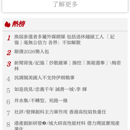
了解更多
熱榜
1
換屆參選者多屬外媒網媒 包括退休鐘錶工人 「記
協」毫無公信力 各界：不如解散
2
銀債2026懶人包
3
新聞背後/記協「炒散雜軍」操控「黑箱選舉」\梅若
林
4
民調揭美國人不支持伊朗戰事
5
如是我見/忠義千年 誠善一城\李 輝
6
井水集/不轉型，死路一條
7
社評/發揮創科主力軍作用 香港高校肩負重任
8
港產創新研發❷/城大研高性能材料 借力灣區實現產
業化