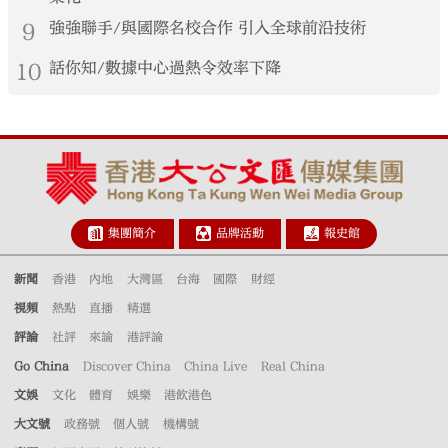
9
強強聯手/與國際名校合作 引入全球前沿技術
10
話你知/數據中心過熱令效率下降
集團簡介
品牌活動
報史館
新聞
香港
內地
大灣區
台海
國際
財經
視頻
熱點
直播
精選
評論
社評
來論
港評論
Go China
Discover China
China Live
Real China
文娛
文化
體育
娛樂
港飲港色
大文號
政務號
個人號
機構號