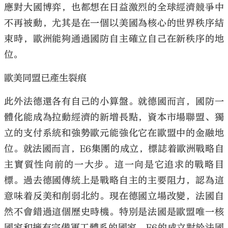
應對大國博弈，也都想在日益激烈的全球經濟競爭中
不再被動，尤其是在一個以美國為核心的世界秩序結
束時，歐洲能夠通過國防自主確立自己在新秩序的地
位。
歐美同盟已產生裂痕
此外法德還各有自己的小算盤。就德國而言，國防一
體化能成為拉動經濟的新增長點，資本市場聯盟、獨
立的支付系統和強勢歐元能強化它在歐盟中的金融地
位。就法國而言，E6集團的成立，標誌着歐洲戰略自
主實質性向前的一大步。這一向是它追求的戰略目
標。過去德國傳統上是戰略自主的主要阻力，認為這
意味着反美和削弱北約。現在德國立場改變，法國自
然不會錯過這個歷史時機。特別是法國是歐盟唯一核
國家和擁有完備軍工體系的國家，E6的成立對於法國