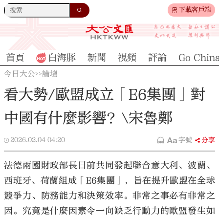
下載客戶端
首頁
白海豚
新聞
視頻
評論
Go Chin
今日大公
論壇
>>
看大勢/歐盟成立「E6集團」對
中國有什麼影響？\宋魯鄭
2026.02.04
04:20
字號
分享
法德兩國財政部長日前共同發起聯合意大利、波蘭、
西班牙、荷蘭組成「E6集團」，旨在提升歐盟在全球
競爭力、防務能力和決策效率。非常之事必有非常之
因。究竟是什麼因素令一向缺乏行動力的歐盟發生如