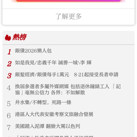
了解更多
熱榜
1
銀債2026懶人包
2
如是我見/忠義千年 誠善一城\李 輝
3
銀髮經濟/銀債每手1萬元 8‧21起接受長者申請
4
換屆參選者多屬外媒網媒 包括退休鐘錶工人 「記
協」毫無公信力 各界：不如解散
5
井水集/不轉型，死路一條
6
港區人大代表安徽考察文旅融合發展
7
美國踏入泥潭 翻臉大罵以色列