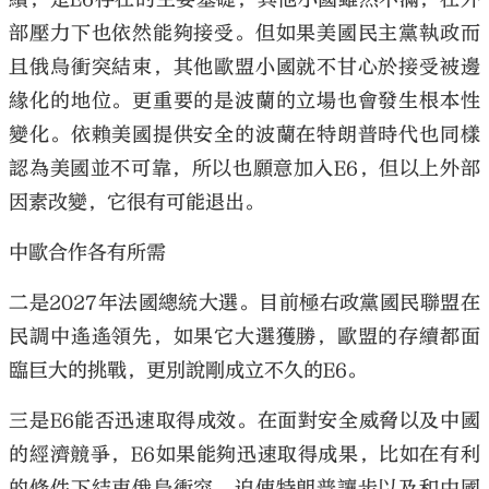
部壓力下也依然能夠接受。但如果美國民主黨執政而
且俄烏衝突結束，其他歐盟小國就不甘心於接受被邊
緣化的地位。更重要的是波蘭的立場也會發生根本性
變化。依賴美國提供安全的波蘭在特朗普時代也同樣
認為美國並不可靠，所以也願意加入E6，但以上外部
因素改變，它很有可能退出。
中歐合作各有所需
二是2027年法國總統大選。目前極右政黨國民聯盟在
民調中遙遙領先，如果它大選獲勝，歐盟的存續都面
臨巨大的挑戰，更別說剛成立不久的E6。
三是E6能否迅速取得成效。在面對安全威脅以及中國
的經濟競爭，E6如果能夠迅速取得成果，比如在有利
的條件下結束俄烏衝突、迫使特朗普讓步以及和中國