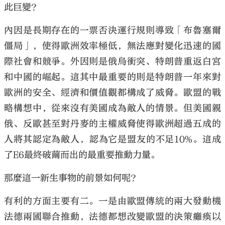
此巨變？
內因是長期存在的一票否決運行規則導致「布魯塞爾
僵局」，使得歐洲效率極低，無法應對變化迅速的國
際社會和競爭。外因則是俄烏衝突、特朗普重返白宮
大公文匯
和中國的崛起。這其中最重要的則是特朗普一年來對
歐洲的安全、經濟和價值觀都構成了威脅。歐盟的戰
略構想中，從來沒有美國成為敵人的情景。但美國親
俄、反歐甚至對丹麥的主權威脅使得歐洲超過五成的
人將其認定為敵人，認為它是盟友的不足10%。這成
了E6最終破繭而出的最重要推動力量。
那麼這一新生事物的前景如何呢？
有利的方面主要有二。一是由歐盟傳統的兩大發動機
法德兩國聯合推動，法德都想改變歐盟的決策癱瘓以