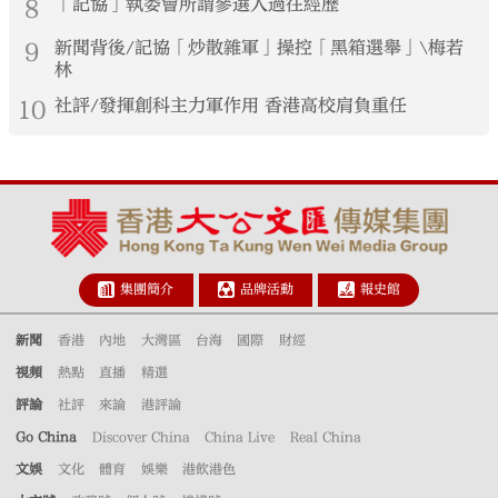
8
「記協」執委會所謂參選人過往經歷
9
新聞背後/記協「炒散雜軍」操控「黑箱選舉」\梅若
林
10
社評/發揮創科主力軍作用 香港高校肩負重任
集團簡介
品牌活動
報史館
新聞
香港
內地
大灣區
台海
國際
財經
視頻
熱點
直播
精選
評論
社評
來論
港評論
Go China
Discover China
China Live
Real China
文娛
文化
體育
娛樂
港飲港色