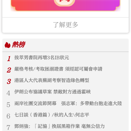
了解更多
熱榜
1
拔萃男書院再增3名IB狀元
2
嚴格考核/考取拯溺證書 須經認可屬會申請
3
港區人大代表蕪湖考察智造綠色轉型
4
伊朗公布協議草案 禁敵對方通過霍峽
5
兩岸社團交流節開幕 張志軍：多帶動台胞走進大陸
6
七日談（香港篇）/秋的人生\何志平
7
鄧炳強：「記協」換屆黑箱作業 毫無公信力