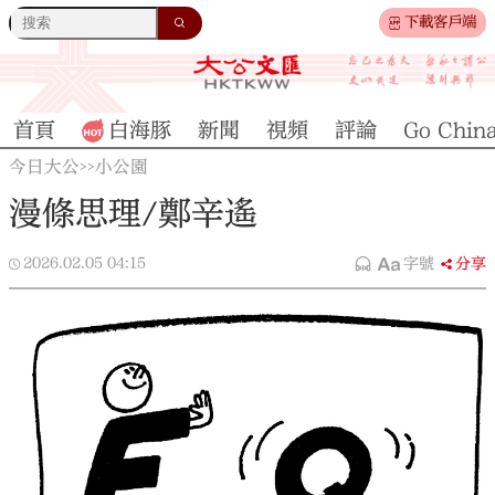
下載客戶端
首頁
白海豚
新聞
視頻
評論
Go Chin
今日大公
小公園
>>
漫條思理/鄭辛遙
2026.02.05
04:15
字號
分享