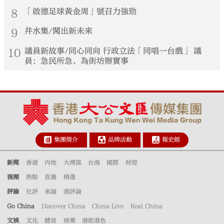
8
「啟德足球黃金周」號召力強勁
9
井水集/闖出新未來
10
議員新故事/同心同向 行政立法「同唱一台戲」 議
員：急民所急，為街坊辦實事
集團簡介
品牌活動
報史館
新聞
香港
內地
大灣區
台海
國際
財經
視頻
熱點
直播
精選
評論
社評
來論
港評論
Go China
Discover China
China Live
Real China
文娛
文化
體育
娛樂
港飲港色