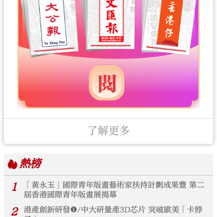
了解更多
熱榜
1
「黃永玉」國際青年版畫藝術家扶持計劃成果豐 第二
屆香港國際青年版畫展揭幕
2
港產創新研發❶/中大研量產3D芯片 突破歐美「卡脖