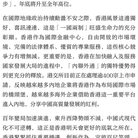
步」，年底將升至全年高位。
在國際地緣政治持續動盪不安之際，香港風景這邊獨
好，喜訊連連，這是「一國兩制」旺盛生命力的充分
彰顯。香港作為國際金融中心，自由開放的市場環
境、完備的法律體系、優質的專業服務，這些核心競
爭力有增無減。更重要的是，香港在加快融入及服務
國家發展大局的進程中，「內聯外通」的獨特優勢得
到更充分的釋放。港交所目前正在處理逾400宗上市申
請，反映越來越多內地企業將香港作為布局國際市場
的橋頭堡，越來越多海外企業借助香港這一重要平台
進入內地，分享中國高質量發展的紅利。
百年變局加速演進，東升西降勢頭不減，中國式現代
化不可逆轉，這正是香港明天會更好的底氣之所在。
香港緊緊抓住重要機遇，創新作為，定能百尺竿頭，