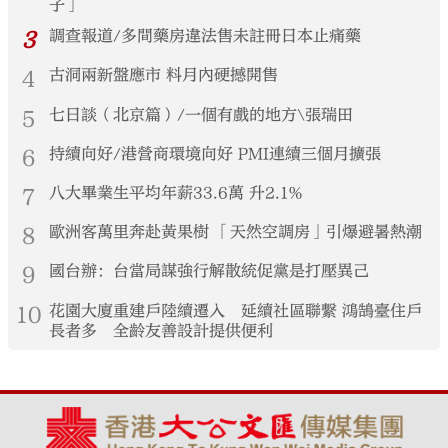
子」
3
調查報道/多間藥房違法售未註冊日本止痛藥
4
古洞兩新盤應市 料月內硬撼開售
5
七日談（北京篇）/一個有戲的地方\張瑞田
6
持續向好/港營商環境向好 PMI連續三個月擴張
7
八大畢業生平均年薪33.6萬 升2.1%
8
歐洲客萬里奔赴黃果樹 「天然空調房」引爆避暑熱潮
9
國台辦：台當局謀強行解散統促黨是打壓異己
10
花園大廈重建戶陸續遷入 延續社區聯繫 鴻鵠臺住戶
長者多 全齡友善設計提供便利