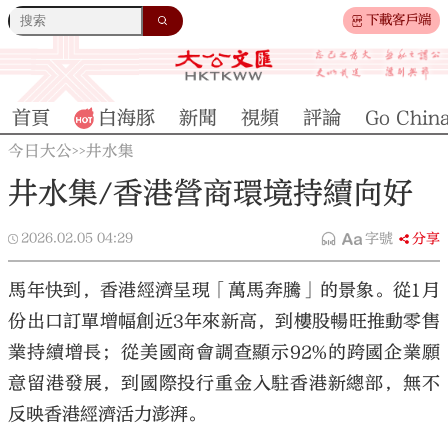
下載客戶端
首頁
白海豚
新聞
視頻
評論
Go Chin
今日大公
井水集
>>
井水集/香港營商環境持續向好
2026.02.05
04:29
字號
分享
馬年快到，香港經濟呈現「萬馬奔騰」的景象。從1月
份出口訂單增幅創近3年來新高，到樓股暢旺推動零售
業持續增長；從美國商會調查顯示92%的跨國企業願
意留港發展，到國際投行重金入駐香港新總部，無不
反映香港經濟活力澎湃。