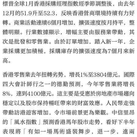
標普全球1月香港採購經理指數經季節調整後，由去年
12月的51.9升至52.3，反映香港營商環境持續有力好
轉。商業活動連續6個月增加，擴張速度按月持平，整
體明顯。行業數據顯示，增幅主要由服務業帶動，其
大公文匯
次是批發和零售業。由於訂單增加，踏入新一年，企
業採購更加積極，採購庫存的擴張速度為7個月來新
高。
香港零售業去年扭轉劣勢，增長1%至3804億元。國際
四大會計師行之一的德勤預測，今年零售業將增長
8%，達到4100億元。這主要是受惠於房地產市場趨向
穩定以及股市保持暢旺帶來的財富效應。人民幣走強
帶動訪港遊客增加，令市場前景更為樂觀。中信里昂
的「風水指數」預測香港馬年股市走勢，看好下半年
表現將「有如一場馬術盛裝舞步，退一步，進兩