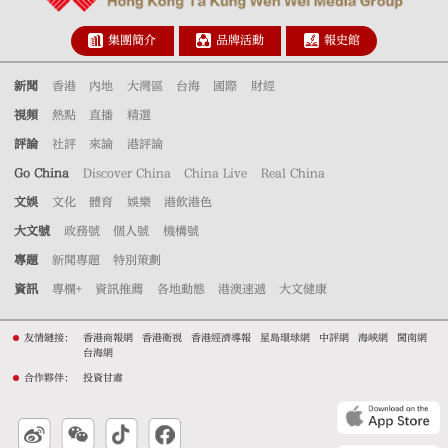
集團簡介
品牌活動
報史館
新聞
香港
內地
大灣區
台海
國際
財經
視頻
熱點
直播
精選
評論
社評
來論
港評論
Go China
Discover China
China Live
Real China
文娛
文化
體育
娛樂
港飲港色
大文號
政務號
個人號
機構號
專題
新聞專題
特別策劃
資訊
專欄+
資訊推薦
各地動態
港澳速遞
大文健康
友情鏈接：
香港商報網
香港衛視
香港經濟導報
星島環球網
中評網
海峽網
閩南網
台海網
合作夥伴：
投資甘肅